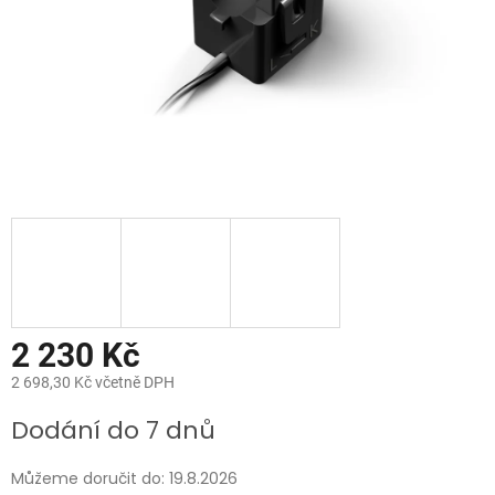
2 230 Kč
2 698,30 Kč včetně DPH
Měrná
Dodání do 7 dnů
cena:
Můžeme doručit do:
19.8.2026