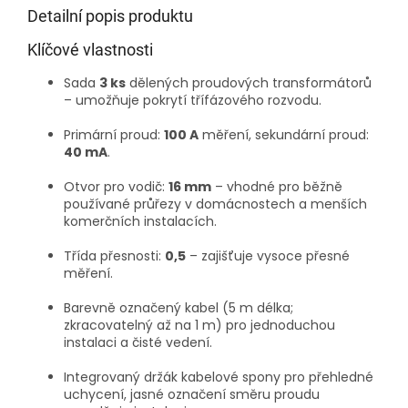
Detailní popis produktu
Klíčové vlastnosti
Sada
3 ks
dělených proudových transformátorů
– umožňuje pokrytí třífázového rozvodu.
Primární proud:
100 A
měření, sekundární proud:
40 mA
.
Otvor pro vodič:
16 mm
– vhodné pro běžně
používané průřezy v domácnostech a menších
komerčních instalacích.
Třída přesnosti:
0,5
– zajišťuje vysoce přesné
měření.
Barevně označený kabel (5 m délka;
zkracovatelný až na 1 m) pro jednoduchou
instalaci a čisté vedení.
Integrovaný držák kabelové spony pro přehledné
uchycení, jasné označení směru proudu