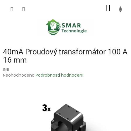
Přejít
NÁKUP
na
obsah
KOŠÍK
40mA Proudový transformátor 100 A
16 mm
1911
Průměrné
Neohodnoceno
Podrobnosti hodnocení
hodnocení
produktu
je
0,0
z
5
hvězdiček.