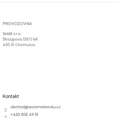
Z
á
p
a
PROVOZOVNA
t
í
SMAR s.r.o.
Škroupova 1397/48
430 01 Chomutov
Kontakt
obchod
@
automation4u.cz
+420 605 411 111