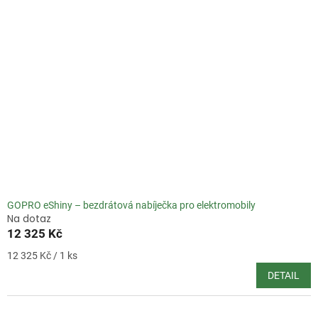
GOPRO eShiny – bezdrátová nabíječka pro elektromobily
Na dotaz
12 325 Kč
Měrná
12 325 Kč / 1 ks
cena:
DETAIL