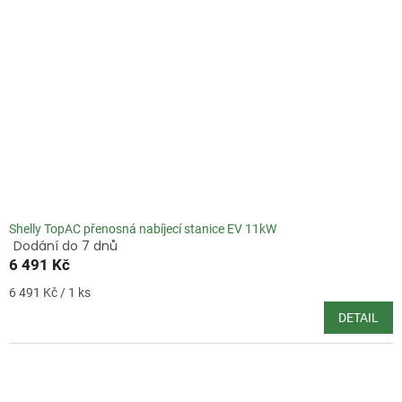
Shelly TopAC přenosná nabíjecí stanice EV 11kW
Dodání do 7 dnů
Průměrné
6 491 Kč
hodnocení
produktu
Měrná
6 491 Kč / 1 ks
je
cena:
5,0
DETAIL
z
5
hvězdiček.