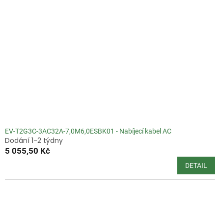
i
u
s
k
p
t
r
ů
o
d
u
k
t
ů
EV-T2G3C-3AC32A-7,0M6,0ESBK01 - Nabíjecí kabel AC
Dodání 1-2 týdny
5 055,50 Kč
DETAIL