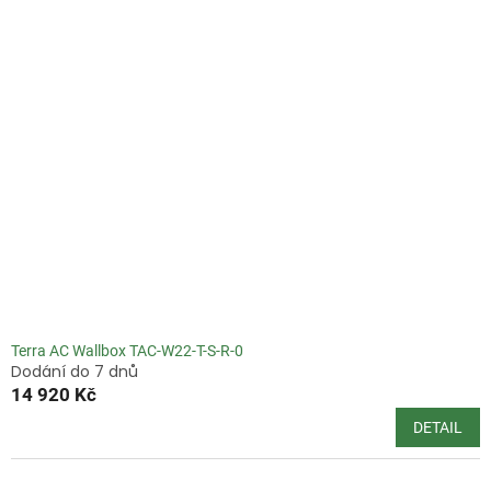
z
5
hvězdiček.
Terra AC Wallbox TAC-W22-T-S-R-0
Dodání do 7 dnů
14 920 Kč
DETAIL