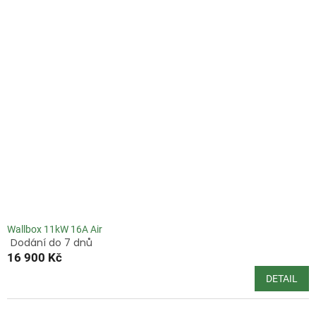
hvězdiček.
Wallbox 11kW 16A Air
Dodání do 7 dnů
Průměrné
16 900 Kč
hodnocení
produktu
DETAIL
je
4,0
z