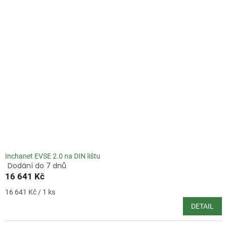
Inchanet EVSE 2.0 na DIN lištu
Dodání do 7 dnů
Průměrné
16 641 Kč
hodnocení
produktu
Měrná
16 641 Kč / 1 ks
je
cena:
4,0
DETAIL
z
5