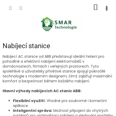
Přejít
NÁKUP
na
obsah
KOŠÍK
Nabíjecí stanice
Nabíjecí AC stanice od ABB představují ideální řešení pro
pohodlné a efektivní nabíjení elektromobilů v
domácnostech, firmách i veřejných prostorech. Tyto
spolehlivé a uživatelsky přívětivé stanice spojují pokročilé
technologie s moderním designem, čímž zajišťují maximální
komfort a bezpečnost během každého nabíjení.
Hlavní výhody nabíjecích AC stanic ABB:
Flexibilní využití:
Vhodné pro soukromé i komerční
aplikace.
Inteligentní správa:
Možnost připojení do chytrých
systémů pro optimalizaci nabíjení a sledování spotřeby