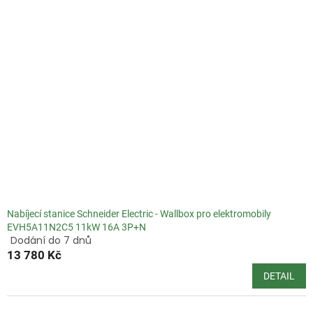
Nabíjecí stanice Schneider Electric - Wallbox pro elektromobily
EVH5A11N2C5 11kW 16A 3P+N
Dodání do 7 dnů
Průměrné
13 780 Kč
hodnocení
produktu
DETAIL
je
5,0
z