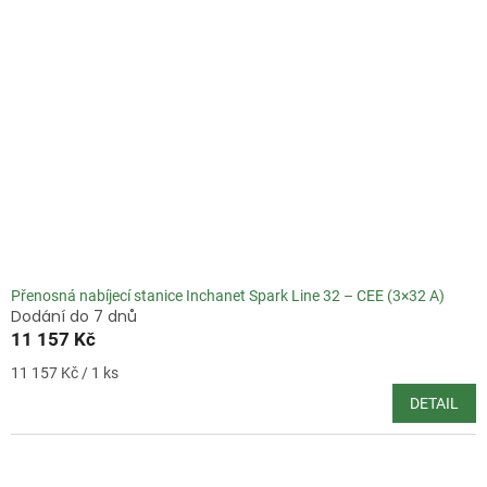
Přenosná nabíjecí stanice Inchanet Spark Line 32 – CEE (3×32 A)
Dodání do 7 dnů
11 157 Kč
Měrná
11 157 Kč / 1 ks
cena:
DETAIL