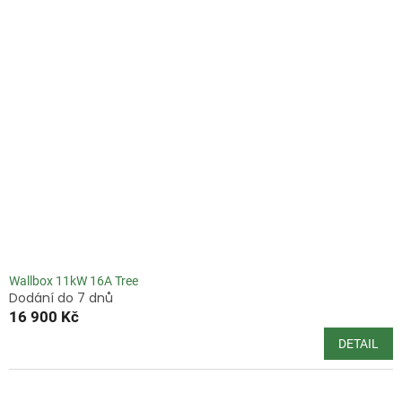
5
hvězdiček.
Wallbox 11kW 16A Tree
Dodání do 7 dnů
16 900 Kč
DETAIL