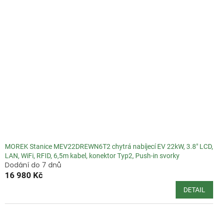
MOREK Stanice MEV22DREWN6T2 chytrá nabíjecí EV 22kW, 3.8" LCD,
LAN, WiFi, RFID, 6,5m kabel, konektor Typ2, Push-in svorky
Dodání do 7 dnů
16 980 Kč
DETAIL