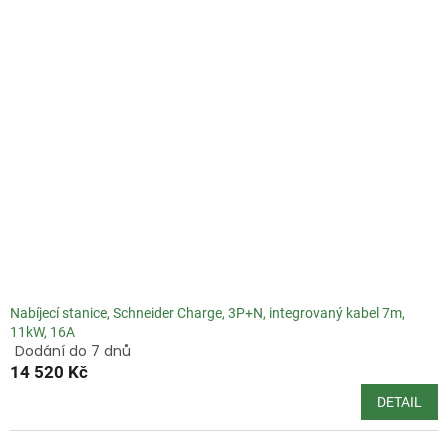
5
hvězdiček.
Nabíjecí stanice, Schneider Charge, 3P+N, integrovaný kabel 7m,
11kW, 16A
Dodání do 7 dnů
Průměrné
14 520 Kč
hodnocení
produktu
DETAIL
je
4,5