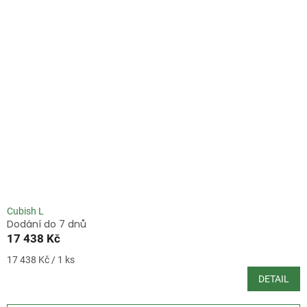
Cubish L
Dodání do 7 dnů
17 438 Kč
Měrná
17 438 Kč / 1 ks
cena:
DETAIL