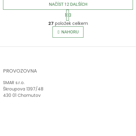
NAČÍST 12 DALŠÍCH
S
1
3
t
O
r
27
položek celkem
v
á
l
NAHORU
n
á
k
o
d
v
Z
a
á
c
á
n
í
p
í
p
a
PROVOZOVNA
r
t
v
í
SMAR s.r.o.
k
Škroupova 1397/48
y
430 01 Chomutov
v
ý
p
i
s
u