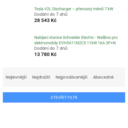
Tesla V2L Discharger – přenosný měnič 7 kW
Dodání do 7 dnů
28 543 Kč
Nabíjecí stanice Schneider Electric - Wallbox pro
elektromobily EVH5A11N2C5 11kW 16A 3P+N
Dodání do 7 dnů
13 780 Kč
Ř
a
Nejlevnější
Nejdražší
Nejprodávanější
Abecedně
z
e
n
OTEVŘÍT FILTR
í
p
V
r
ý
o
p
d