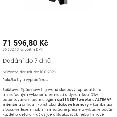
71 596,80 Kč
86 632,13 Kč včetně DPH
Měrná
Dodání do 7 dnů
cena:
Můžeme doručit do:
18.8.2026
Položka byla vyprodána…
Špičkový třípásmový high-end sloupový reproduktor s
mimořádným výkonem, jemností a dynamikou. Díky
patentovaným technologiím
quSENSE® tweeter
,
ALTIMA®
měniče
a unikátní konstrukci
tlakové komory
v kombinaci
s bass-reflexem nabízí mimořádně přesné a výbušné podání
každého detailu – ať už jde o klasiku, rock, nebo filmové