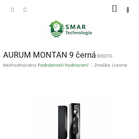
Přejít
NÁKUP
na
obsah
KOŠÍK
AURUM MONTAN 9 černá
610070
Průměrné
Neohodnoceno
Podrobnosti hodnocení
Značka:
Loxone
hodnocení
produktu
je
0,0
z
5
hvězdiček.