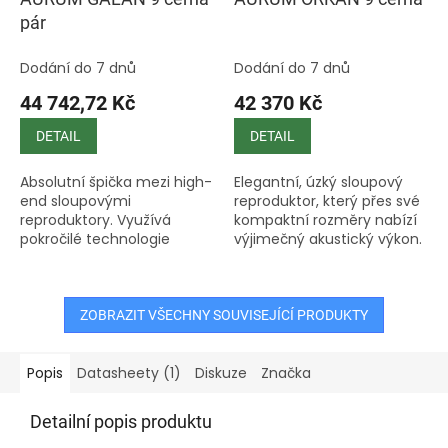
pár
Dodání do 7 dnů
Dodání do 7 dnů
44 742,72 Kč
42 370 Kč
DETAIL
DETAIL
Absolutní špička mezi high-
Elegantní, úzký sloupový
end sloupovými
reproduktor, který přes své
reproduktory. Využívá
kompaktní rozměry nabízí
pokročilé technologie
výjimečný akustický výkon.
quSENSE® hliníkového
Je vybaven technologií
páskového výškového
quSENSE® s hliníkovým
měniče, robustní basové
páskovým výškovým...
konstrukce typu Pressure...
ZOBRAZIT VŠECHNY SOUVISEJÍCÍ PRODUKTY
Popis
Datasheety (1)
Diskuze
Značka
Detailní popis produktu