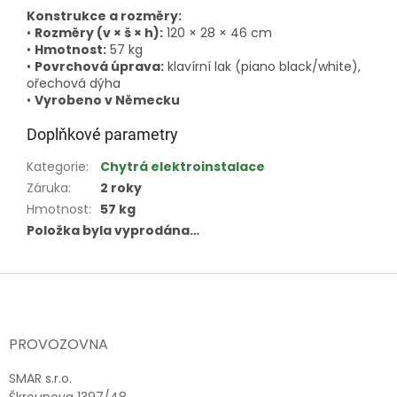
Konstrukce a rozměry:
•
Rozměry (v × š × h):
120 × 28 × 46 cm
•
Hmotnost:
57 kg
•
Povrchová úprava:
klavírní lak (piano black/white),
ořechová dýha
•
Vyrobeno v Německu
Doplňkové parametry
Kategorie
:
Chytrá elektroinstalace
Záruka
:
2 roky
Hmotnost
:
57 kg
Položka byla vyprodána…
Z
á
p
a
PROVOZOVNA
t
í
SMAR s.r.o.
Škroupova 1397/48