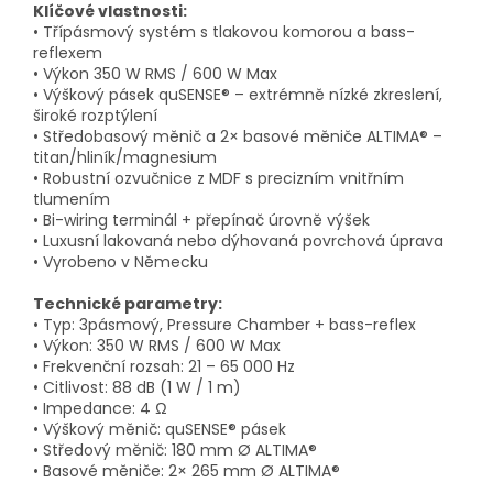
Klíčové vlastnosti:
• Třípásmový systém s tlakovou komorou a bass-
reflexem
• Výkon 350 W RMS / 600 W Max
• Výškový pásek quSENSE® – extrémně nízké zkreslení,
široké rozptýlení
• Středobasový měnič a 2× basové měniče ALTIMA® –
titan/hliník/magnesium
• Robustní ozvučnice z MDF s precizním vnitřním
tlumením
• Bi-wiring terminál + přepínač úrovně výšek
• Luxusní lakovaná nebo dýhovaná povrchová úprava
• Vyrobeno v Německu
Technické parametry:
• Typ: 3pásmový, Pressure Chamber + bass-reflex
• Výkon: 350 W RMS / 600 W Max
• Frekvenční rozsah: 21 – 65 000 Hz
• Citlivost: 88 dB (1 W / 1 m)
• Impedance: 4 Ω
• Výškový měnič: quSENSE® pásek
• Středový měnič: 180 mm Ø ALTIMA®
• Basové měniče: 2× 265 mm Ø ALTIMA®