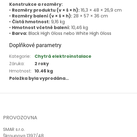
Konstrukce a rozměry:
•
Rozměry produktu (v × š × h):
16,3 × 48 × 26,9 cm
•
Rozměry balení (v × š × h):
28 × 57 × 36 cm
•
Čistá hmotnost:
9,16 kg
•
Hmotnost včetně balení:
10,46 kg
•
Barva:
Black High Gloss nebo White High Gloss
Doplňkové parametry
Kategorie
:
Chytrá elektroinstalace
Záruka
:
2 roky
Hmotnost
:
10.46 kg
Položka byla vyprodána…
Z
á
p
a
PROVOZOVNA
t
í
SMAR s.r.o.
Škroupova 1397/48