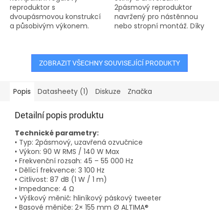
reproduktor s
2pásmový reproduktor
dvoupásmovou konstrukcí
navržený pro nástěnnou
a působivým výkonem.
nebo stropní montáž. Díky
Díky měničům ALTIMA® a
uzavřené konstrukci a
páskovému hliníkovému
dvojici basových měničů
výškovému reproduktoru
ALTIMA® v kombinaci s
nabízí jasný, detailní a...
precizním E‑sense...
ZOBRAZIT VŠECHNY SOUVISEJÍCÍ PRODUKTY
Popis
Datasheety (1)
Diskuze
Značka
Detailní popis produktu
Technické parametry:
• Typ: 2pásmový, uzavřená ozvučnice
• Výkon: 90 W RMS / 140 W Max
• Frekvenční rozsah: 45 – 55 000 Hz
• Dělící frekvence: 3 100 Hz
• Citlivost: 87 dB (1 W / 1 m)
• Impedance: 4 Ω
• Výškový měnič: hliníkový páskový tweeter
• Basové měniče: 2× 155 mm Ø ALTIMA®