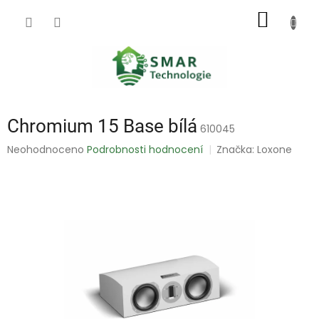
Přejít
NÁKUP
na
obsah
KOŠÍK
Chromium 15 Base bílá
610045
Průměrné
Neohodnoceno
Podrobnosti hodnocení
Značka:
Loxone
hodnocení
produktu
je
0,0
z
5
hvězdiček.