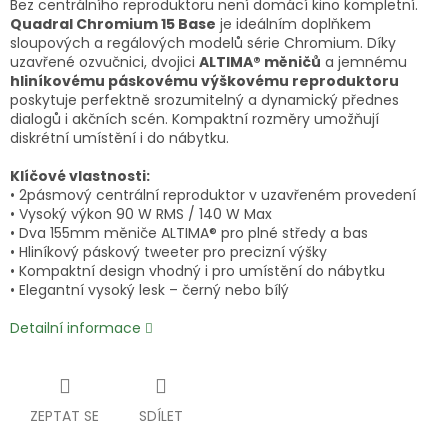
Bez centrálního reproduktoru není domácí kino kompletní.
Quadral Chromium 15 Base
je ideálním doplňkem
sloupových a regálových modelů série Chromium. Díky
uzavřené ozvučnici, dvojici
ALTIMA® měničů
a jemnému
hliníkovému páskovému výškovému reproduktoru
poskytuje perfektně srozumitelný a dynamický přednes
dialogů i akčních scén. Kompaktní rozměry umožňují
diskrétní umístění i do nábytku.
Klíčové vlastnosti:
• 2pásmový centrální reproduktor v uzavřeném provedení
• Vysoký výkon 90 W RMS / 140 W Max
• Dva 155mm měniče ALTIMA® pro plné středy a bas
• Hliníkový páskový tweeter pro precizní výšky
• Kompaktní design vhodný i pro umístění do nábytku
• Elegantní vysoký lesk – černý nebo bílý
Detailní informace
ZEPTAT SE
SDÍLET