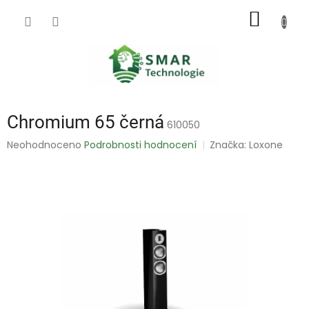
Přejít
NÁKUP
na
obsah
KOŠÍK
Chromium 65 černá
610050
Průměrné
Neohodnoceno
Podrobnosti hodnocení
Značka:
Loxone
hodnocení
produktu
je
0,0
z
5
hvězdiček.