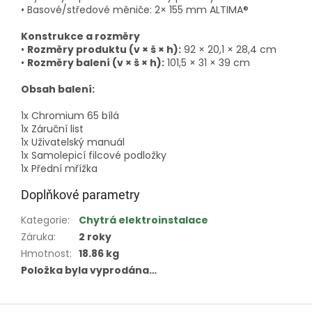
• Basové/středové měniče: 2× 155 mm ALTIMA®
Konstrukce a rozměry
•
Rozměry produktu (v × š × h):
92 × 20,1 × 28,4 cm
•
Rozměry balení (v × š × h):
101,5 × 31 × 39 cm
Obsah balení:
1x Chromium 65 bílá
1x Záruční list
1x Uživatelský manuál
1x Samolepicí filcové podložky
1x Přední mřížka
Doplňkové parametry
Kategorie
:
Chytrá elektroinstalace
Záruka
:
2 roky
Hmotnost
:
18.86 kg
Položka byla vyprodána…
Z