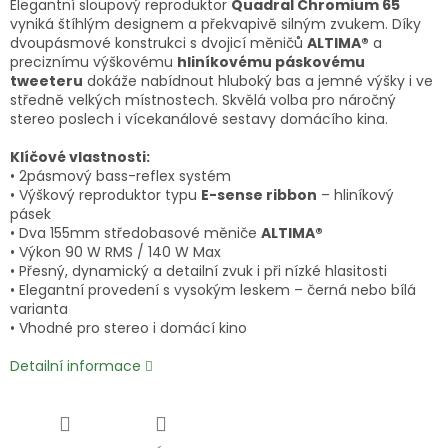
Elegantní sloupový reproduktor
Quadral Chromium 65
vyniká štíhlým designem a překvapivě silným zvukem. Díky
dvoupásmové konstrukci s dvojicí měničů
ALTIMA®
a
preciznímu výškovému
hliníkovému páskovému
tweeteru
dokáže nabídnout hluboký bas a jemné výšky i ve
středně velkých místnostech. Skvělá volba pro náročný
stereo poslech i vícekanálové sestavy domácího kina.
Klíčové vlastnosti:
• 2pásmový bass-reflex systém
• Výškový reproduktor typu
E-sense ribbon
– hliníkový
pásek
• Dva 155mm středobasové měniče
ALTIMA®
• Výkon 90 W RMS / 140 W Max
• Přesný, dynamický a detailní zvuk i při nízké hlasitosti
• Elegantní provedení s vysokým leskem – černá nebo bílá
varianta
• Vhodné pro stereo i domácí kino
Detailní informace