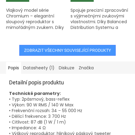
Vlajkový model série
Spojuje precizní zpracování
Chromium – elegantní
s výjimečnými zvukovými
sloupový reproduktor s
vlastnostmi. Díky Balanced
mimořádným zvukem. Díky
Distribution Systemu a
technologii Balanced
trojici měničů ALTIMA®
Distribution System
poskytuje silný, dynamický
rozděluje výkon
a vyvážený přednes v...
rovnoměrně mezi tři
ZOBRAZIT VŠECHNY SOUVISEJÍCÍ PRODUKTY
měniče,...
Popis
Datasheety (1)
Diskuze
Značka
Detailní popis produktu
Technické parametry:
• Typ: 2pásmový, bass-reflex
• Výkon: 90 W RMS / 140 W Max
• Frekvenční rozsah: 34 – 55 000 Hz
• Dělící frekvence: 3 700 Hz
• Citlivost: 87 dB (1 W / 1 m)
• Impedance: 4 Ω
• Výškový reproduktor: hliníkový páskový tweeter