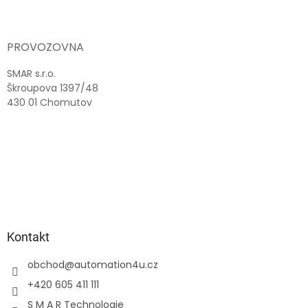
á
p
a
PROVOZOVNA
t
í
SMAR s.r.o.
Škroupova 1397/48
430 01 Chomutov
Kontakt
obchod
@
automation4u.cz
+420 605 411 111
S M A R Technologie