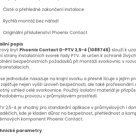
Čisté a přehledné zakončení instalace
Rychlá montáž bez nářadí
Originální příslušenství Phoenix Contact
ailní popis
cový kryt
Phoenix Contact D-PTV 2,5-4 (1088746)
slouží k uza
í strany instalačních svorek řady PTV. Je určen k ochraně živých
plnění bezpečnostních požadavků při montáži svorkovnic v rozv
troinstalacích.
 se jednoduše nasazuje na krajní svorku a přesně lícuje s jejím pr
zajišťuje nejen vyšší úroveň bezpečnosti, ale také profesionální 
otný vzhled celé svorkovnice. Použitý izolační materiál je přizp
uhodobému provozu v průmyslovém prostředí.
V 2,5-4 je vhodný pro standardní aplikace v průmyslových i d
aděčích, kde je kladen důraz na bezpečnost, přehlednost a kompa
témových komponent Phoenix Contact.
hnické parametry