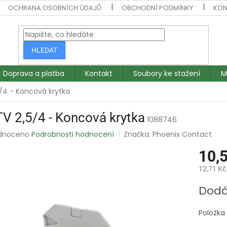
OCHRANA OSOBNÍCH ÚDAJŮ
OBCHODNÍ PODMÍNKY
KON
HLEDAT
Doprava a platba
Kontakt
Soubory ke stažení
M
/4 - Koncová krytka
V 2,5/4 - Koncová krytka
1088746
rné
dnoceno
Podrobnosti hodnocení
Značka:
Phoenix Contact
ení
10,
tu
12,71 Kč
Měrná
Dodá
cena:
ek.
Položka