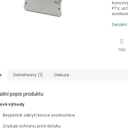
Koncový
PTV, ur
svorkov
Detailn
TISK
s
Datasheety (1)
Diskuze
ailní popis produktu
čové výhody
Bezpečné zakrytí konce svorkovnice
Zvyšuje ochranu proti dotyku