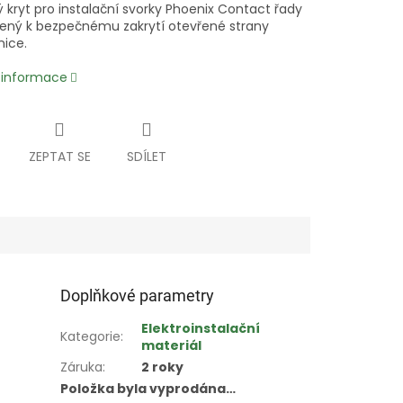
 kryt pro instalační svorky Phoenix Contact řady
čený k bezpečnému zakrytí otevřené strany
nice.
í informace
ZEPTAT SE
SDÍLET
Doplňkové parametry
Elektroinstalační
Kategorie
:
materiál
Záruka
:
2 roky
Položka byla vyprodána…