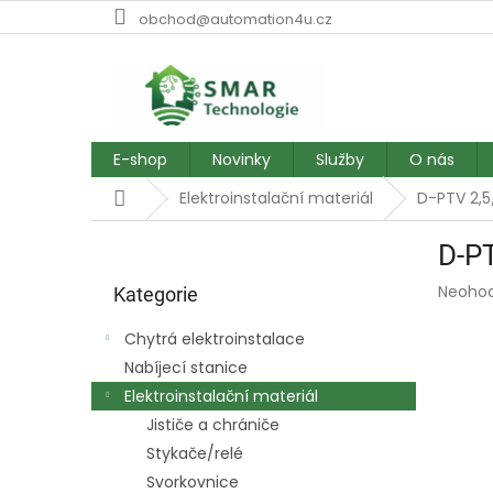
Přejít
obchod@automation4u.cz
na
obsah
E-shop
Novinky
Služby
O nás
Domů
Elektroinstalační materiál
D-PTV 2,5
P
D-PT
o
Přeskočit
s
Průmě
Neoho
kategorie
Kategorie
t
hodnoc
r
produk
Chytrá elektroinstalace
a
je
Nabíjecí stanice
0,0
n
z
Elektroinstalační materiál
n
5
í
Jističe a chrániče
hvězdič
p
Stykače/relé
a
Svorkovnice