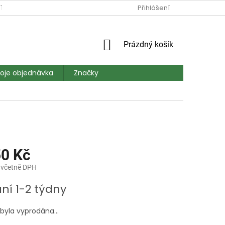
TAKT
DOPRAVA A PLATBA
MAPA SERVERU
Přihlášení
HODNOCEN
NÁKUPNÍ
Prázdný košík
KOŠÍK
oje objednávka
Značky
50 Kč
 včetně DPH
ní 1-2 týdny
 byla vyprodána…