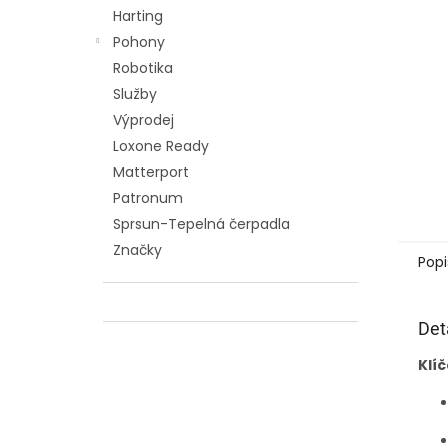
n
Harting
e
Pohony
l
Robotika
Služby
Výprodej
Loxone Ready
Matterport
Patronum
Sprsun-Tepelná čerpadla
Značky
Popi
Det
Klí