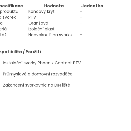
pecifikace
Hodnota
Jednotka
 produktu
Koncový kryt
–
a svorek
PTV
–
va
Oranžová
–
riál
Izolační plast
–
táž
Nacvaknutí na svorku
–
atibilita / Použití
Instalační svorky Phoenix Contact PTV
Průmyslové a domovní rozvaděče
Zakončení svorkovnic na DIN liště