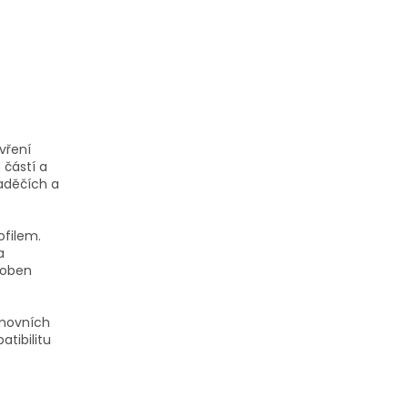
vření
 částí a
aděčích a
ofilem.
a
ůsoben
omovních
tibilitu