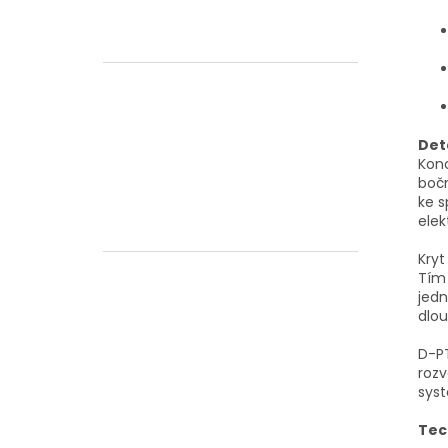
Det
Kon
bočn
ke s
elek
Kryt
Tím 
jedn
dlo
D-PT
rozv
sys
Tec