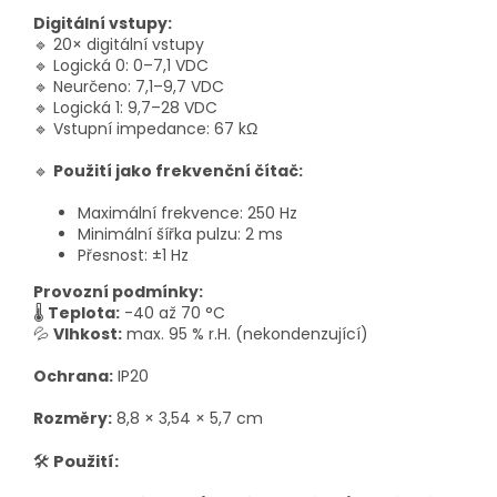
Digitální vstupy:
🔹 20× digitální vstupy
🔹 Logická 0: 0–7,1 VDC
🔹 Neurčeno: 7,1–9,7 VDC
🔹 Logická 1: 9,7–28 VDC
🔹 Vstupní impedance: 67 kΩ
🔹
Použití jako frekvenční čítač:
Maximální frekvence: 250 Hz
Minimální šířka pulzu: 2 ms
Přesnost: ±1 Hz
Provozní podmínky:
🌡
Teplota:
-40 až 70 °C
💦
Vlhkost:
max. 95 % r.H. (nekondenzující)
Ochrana:
IP20
Rozměry:
8,8 × 3,54 × 5,7 cm
🛠
Použití: