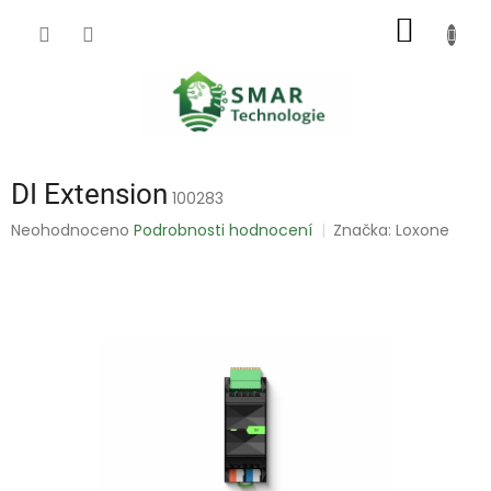
Přejít
NÁKUP
na
obsah
KOŠÍK
DI Extension
100283
Průměrné
Neohodnoceno
Podrobnosti hodnocení
Značka:
Loxone
hodnocení
produktu
je
0,0
z
5
hvězdiček.