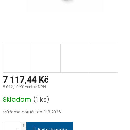
7 117,44 Kč
8 612,10 Kč včetně DPH
Měrná
Skladem
(1 ks)
cena:
Můžeme doručit do:
11.8.2026
Přidat do košíku