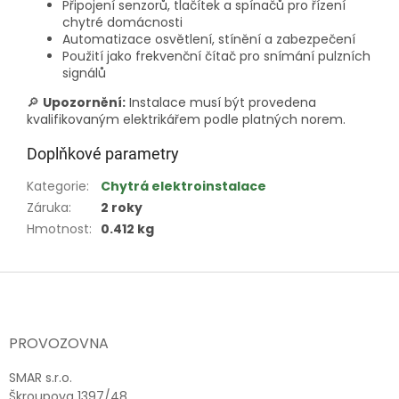
Připojení senzorů, tlačítek a spínačů pro řízení
chytré domácnosti
Automatizace osvětlení, stínění a zabezpečení
Použití jako frekvenční čítač pro snímání pulzních
signálů
🔎
Upozornění:
Instalace musí být provedena
kvalifikovaným elektrikářem podle platných norem.
Doplňkové parametry
Kategorie
:
Chytrá elektroinstalace
Záruka
:
2 roky
Hmotnost
:
0.412 kg
Z
á
p
a
PROVOZOVNA
t
í
SMAR s.r.o.
Škroupova 1397/48