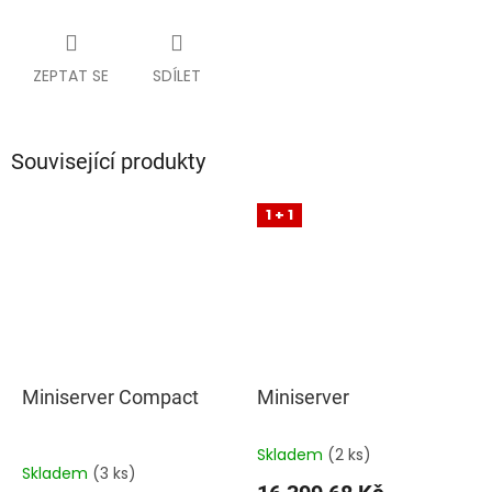
ZEPTAT SE
SDÍLET
Související produkty
1 + 1
Miniserver Compact
Miniserver
Skladem
(2 ks)
Průměrné
Skladem
(3 ks)
hodnocení