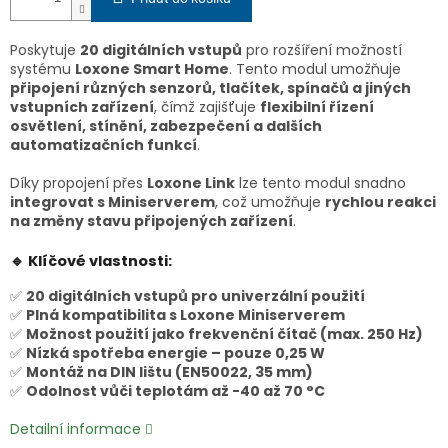
Poskytuje
20 digitálních vstupů
pro rozšíření možností
systému
Loxone Smart Home
. Tento modul umožňuje
připojení různých senzorů, tlačítek, spínačů a jiných
vstupních zařízení
, čímž zajišťuje
flexibilní řízení
osvětlení, stínění, zabezpečení a dalších
automatizačních funkcí
.
Díky propojení přes
Loxone Link
lze tento modul snadno
integrovat s Miniserverem
, což umožňuje
rychlou reakci
na změny stavu připojených zařízení
.
🔹 Klíčové vlastnosti:
✅
20 digitálních vstupů pro univerzální použití
✅
Plná kompatibilita s Loxone Miniserverem
✅
Možnost použití jako frekvenční čítač (max. 250 Hz)
✅
Nízká spotřeba energie – pouze 0,25 W
✅
Montáž na DIN lištu (EN50022, 35 mm)
✅
Odolnost vůči teplotám až -40 až 70 °C
Detailní informace