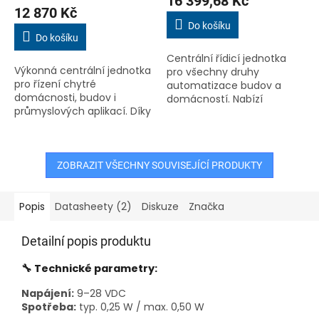
16 399,68 Kč
produktu
12 870 Kč
je
Do košíku
4,5
Do košíku
z
Centrální řídicí jednotka
5
Výkonná centrální jednotka
pro všechny druhy
hvězdiček.
pro řízení chytré
automatizace budov a
domácnosti, budov i
domácností. Nabízí
průmyslových aplikací. Díky
robustní konektivitu
široké škále rozhraní,
prostřednictvím rozhraní
včetně Loxone Link, Tree, Air
LAN, Loxone Link a Loxone
a Tree Turbo, umožňuje
Tree, a umožňuje...
snadnou...
ZOBRAZIT VŠECHNY SOUVISEJÍCÍ PRODUKTY
Popis
Datasheety (2)
Diskuze
Značka
Detailní popis produktu
🔧 Technické parametry:
Napájení:
9–28 VDC
Spotřeba:
typ. 0,25 W / max. 0,50 W