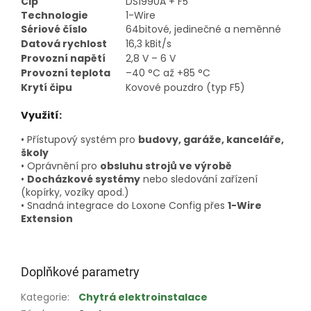
Čip
DS1990A + F5
Technologie
1-Wire
Sériové číslo
64bitové, jedinečné a neměnné
Datová rychlost
16,3 kBit/s
Provozní napětí
2,8 V – 6 V
Provozní teplota
–40 °C až +85 °C
Krytí čipu
Kovové pouzdro (typ F5)
Využití:
• Přístupový systém pro
budovy, garáže, kanceláře,
školy
• Oprávnění pro
obsluhu strojů ve výrobě
•
Docházkové systémy
nebo sledování zařízení
(kopírky, vozíky apod.)
• Snadná integrace do Loxone Config přes
1-Wire
Extension
Doplňkové parametry
Kategorie
:
Chytrá elektroinstalace