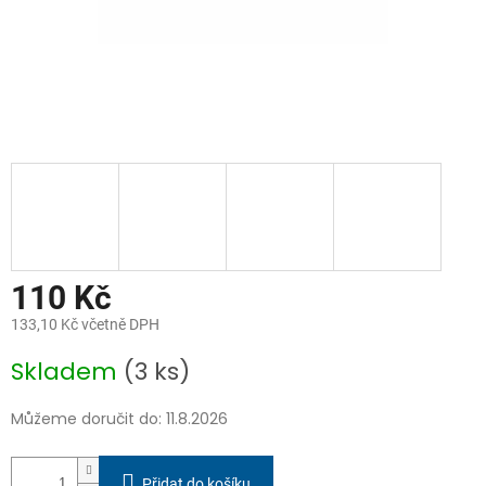
110 Kč
133,10 Kč včetně DPH
Měrná
Skladem
(3 ks)
cena:
Můžeme doručit do:
11.8.2026
Přidat do košíku