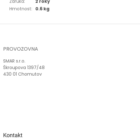
Záruka
:
2 roky
Hmotnost
:
0.6 kg
Z
á
p
a
PROVOZOVNA
t
í
SMAR s.r.o.
Škroupova 1397/48
430 01 Chomutov
Kontakt