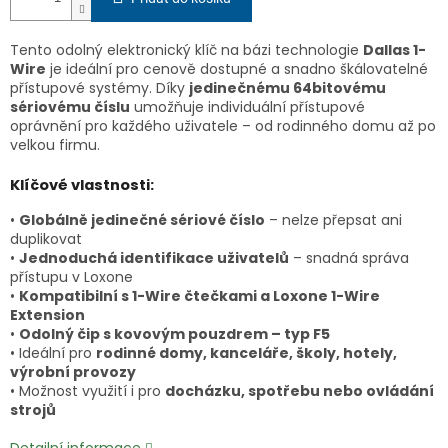
Tento odolný elektronický klíč na bázi technologie
Dallas 1-
Wire
je ideální pro cenově dostupné a snadno škálovatelné
přístupové systémy. Díky
jedinečnému 64bitovému
sériovému číslu
umožňuje individuální přístupové
oprávnění pro každého uživatele – od rodinného domu až po
velkou firmu.
Klíčové vlastnosti:
•
Globálně jedinečné sériové číslo
– nelze přepsat ani
duplikovat
•
Jednoduchá identifikace uživatelů
– snadná správa
přístupu v Loxone
•
Kompatibilní s 1-Wire čtečkami a Loxone 1-Wire
Extension
•
Odolný čip s kovovým pouzdrem – typ F5
• Ideální pro
rodinné domy, kanceláře, školy, hotely,
výrobní provozy
• Možnost využití i pro
docházku, spotřebu nebo ovládání
strojů