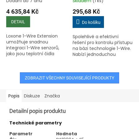
Dodání do 7 dnů
Skladem
(1 ks)
4 635,84 Kč
295,68 Kč
DETAIL
Do košíku
Loxone 1-Wire Extension
Spolehlivé a efektivní
umožňuje snadnou
řešení pro kontrolu přístupu
integraci 1-Wire senzorů,
na bázi technologie 1-Wire.
jako jsou teplotní čidla
Nabízí jednoduchou
nebo iButton klíčové
integraci, snadnou instalaci
čtečky, do systému Loxone
a široké možnosti využití –
Smart Home. Modul
od domácností přes...
podporuje připojení...
ZOBRAZIT VŠECHNY SOUVISEJÍCÍ PRODUKTY
Popis
Diskuze
Značka
Detailní popis produktu
Technické parametry
Parametr
Hodnota