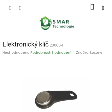
Přejít
NÁKUP
na
obsah
KOŠÍK
Elektronický klíč
200064
Průměrné
Neohodnoceno
Podrobnosti hodnocení
Značka:
Loxone
hodnocení
produktu
je
0,0
z
5
hvězdiček.