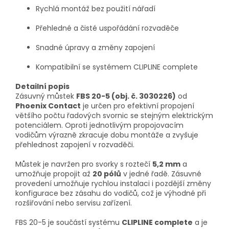
Rychlá montáž bez použití nářadí
Přehledné a čisté uspořádání rozvaděče
Snadné úpravy a změny zapojení
Kompatibilní se systémem CLIPLINE complete
Detailní popis
Zásuvný můstek
FBS 20-5 (obj. č. 3030226)
od
Phoenix Contact
je určen pro efektivní propojení
většího počtu řadových svornic se stejným elektrickým
potenciálem. Oproti jednotlivým propojovacím
vodičům výrazně zkracuje dobu montáže a zvyšuje
přehlednost zapojení v rozvaděči.
Můstek je navržen pro svorky s roztečí
5,2 mm
a
umožňuje propojit až
20 pólů
v jedné řadě. Zásuvné
provedení umožňuje rychlou instalaci i pozdější změny
konfigurace bez zásahu do vodičů, což je výhodné při
rozšiřování nebo servisu zařízení.
FBS 20-5 je součástí systému
CLIPLINE complete
a je