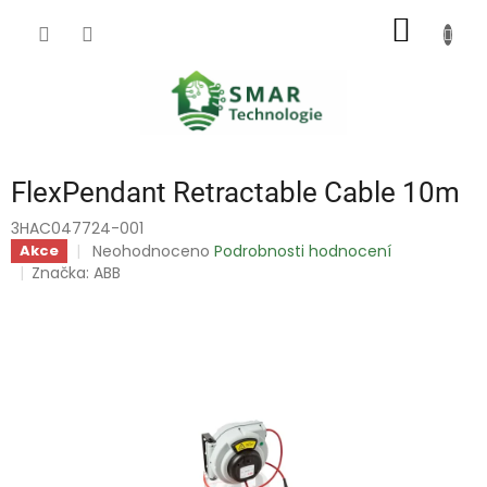
Přejít
NÁKUP
na
obsah
KOŠÍK
FlexPendant Retractable Cable 10m
3HAC047724-001
Průměrné
Neohodnoceno
Podrobnosti hodnocení
Akce
hodnocení
Značka:
ABB
produktu
je
0,0
z
5
hvězdiček.