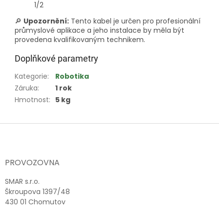
1/2
🔎
Upozornění:
Tento kabel je určen pro profesionální
průmyslové aplikace a jeho instalace by měla být
provedena kvalifikovaným technikem.
Doplňkové parametry
Kategorie
:
Robotika
Záruka
:
1 rok
Hmotnost
:
5 kg
Z
á
p
a
PROVOZOVNA
t
í
SMAR s.r.o.
Škroupova 1397/48
430 01 Chomutov