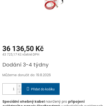
36 136,50 Kč
43 725,17 Kč včetně DPH
Měrná
Dodání 3-4 týdny
cena:
Můžeme doručit do:
19.8.2026
Přidat do košíku
Speciální ohebný kabel
navržený pro
připojení