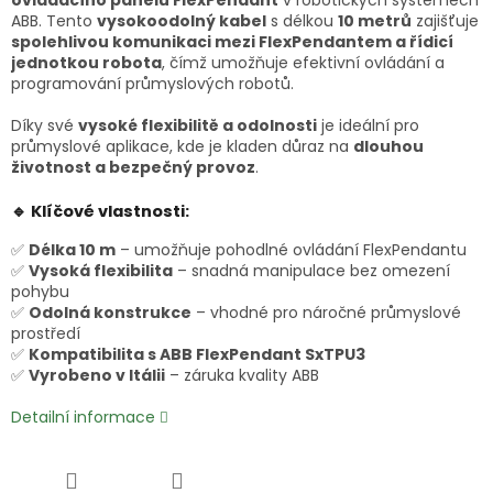
ovládacího panelu FlexPendant
v robotických systémech
ABB. Tento
vysokoodolný kabel
s délkou
10 metrů
zajišťuje
spolehlivou komunikaci mezi FlexPendantem a řídicí
jednotkou robota
, čímž umožňuje efektivní ovládání a
programování průmyslových robotů.
Díky své
vysoké flexibilitě a odolnosti
je ideální pro
průmyslové aplikace, kde je kladen důraz na
dlouhou
životnost a bezpečný provoz
.
🔹 Klíčové vlastnosti:
✅
Délka 10 m
– umožňuje pohodlné ovládání FlexPendantu
✅
Vysoká flexibilita
– snadná manipulace bez omezení
pohybu
✅
Odolná konstrukce
– vhodné pro náročné průmyslové
prostředí
✅
Kompatibilita s ABB FlexPendant SxTPU3
✅
Vyrobeno v Itálii
– záruka kvality ABB
Detailní informace