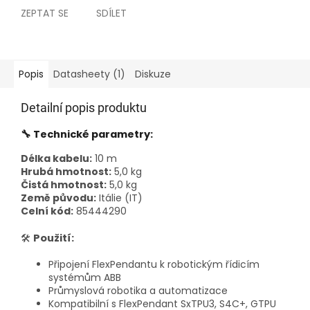
ZEPTAT SE
SDÍLET
Popis
Datasheety (1)
Diskuze
Detailní popis produktu
🔧 Technické parametry:
Délka kabelu:
10 m
Hrubá hmotnost:
5,0 kg
Čistá hmotnost:
5,0 kg
Země původu:
Itálie (IT)
Celní kód:
85444290
🛠
Použití:
Připojení FlexPendantu k robotickým řídicím
systémům ABB
Průmyslová robotika a automatizace
Kompatibilní s FlexPendant SxTPU3, S4C+, GTPU