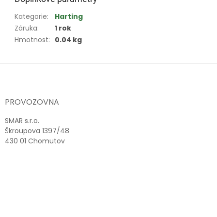
Kategorie
:
Harting
Záruka
:
1 rok
Hmotnost
:
0.04 kg
Z
á
p
a
PROVOZOVNA
t
í
SMAR s.r.o.
Škroupova 1397/48
430 01 Chomutov