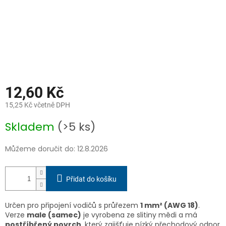
12,60 Kč
15,25 Kč včetně DPH
Měrná
Skladem
(>5 ks)
cena:
Můžeme doručit do:
12.8.2026
Přidat do košíku
Určen pro připojení vodičů s průřezem
1 mm² (AWG 18)
.
Verze
male (samec)
je vyrobena ze slitiny mědi a má
postříbřený povrch
, který zajišťuje nízký přechodový odpor