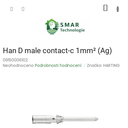
Přejít
NÁKUP
na
obsah
KOŠÍK
Han D male contact-c 1mm² (Ag)
09150006102
Průměrné
Neohodnoceno
Podrobnosti hodnocení
Značka:
HARTING
hodnocení
produktu
je
0,0
z
5
hvězdiček.