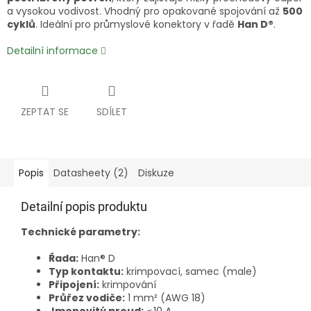
a vysokou vodivost. Vhodný pro opakované spojování až
500
cyklů
. Ideální pro průmyslové konektory v řadě
Han D®
.
Detailní informace
ZEPTAT SE
SDÍLET
Popis
Datasheety (2)
Diskuze
Detailní popis produktu
Technické parametry:
Řada:
Han® D
Typ kontaktu:
krimpovací, samec (male)
Připojení:
krimpování
Průřez vodiče:
1 mm² (AWG 18)