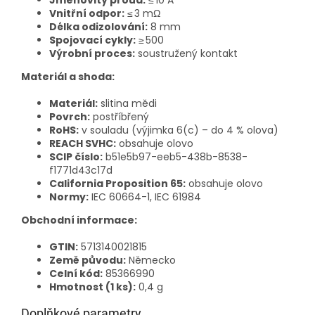
Jmenovitý proud:
≤ 10 A
Vnitřní odpor:
≤ 3 mΩ
Délka odizolování:
8 mm
Spojovací cykly:
≥ 500
Výrobní proces:
soustružený kontakt
Materiál a shoda:
Materiál:
slitina mědi
Povrch:
postříbřený
RoHS:
v souladu (výjimka 6(c) – do 4 % olova)
REACH SVHC:
obsahuje olovo
SCIP číslo:
b51e5b97-eeb5-438b-8538-
f1771d43c17d
California Proposition 65:
obsahuje olovo
Normy:
IEC 60664-1, IEC 61984
Obchodní informace:
GTIN:
5713140021815
Země původu:
Německo
Celní kód:
85366990
Hmotnost (1 ks):
0,4 g
Doplňkové parametry