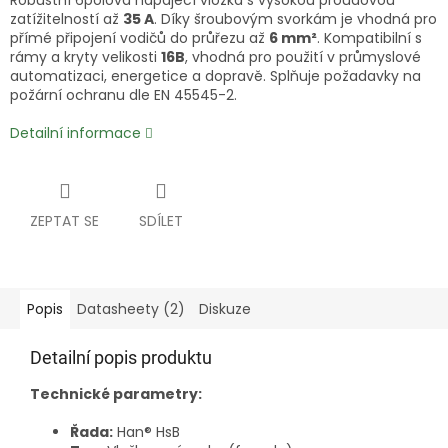
Robustní 6pólová napájecí vložka s vysokou proudovou
zatížitelností až
35 A
. Díky šroubovým svorkám je vhodná pro
přímé připojení vodičů do průřezu až
6 mm²
. Kompatibilní s
rámy a kryty velikosti
16B
, vhodná pro použití v průmyslové
automatizaci, energetice a dopravě. Splňuje požadavky na
požární ochranu dle EN 45545-2.
Detailní informace
ZEPTAT SE
SDÍLET
Popis
Datasheety (2)
Diskuze
Detailní popis produktu
Technické parametry:
Řada:
Han® HsB