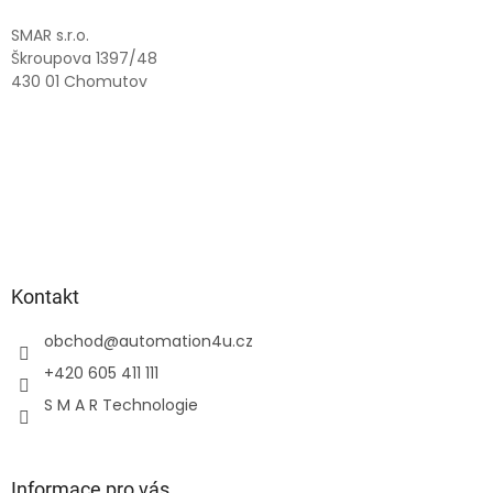
t
í
SMAR s.r.o.
Škroupova 1397/48
430 01 Chomutov
Kontakt
obchod
@
automation4u.cz
+420 605 411 111
S M A R Technologie
Informace pro vás