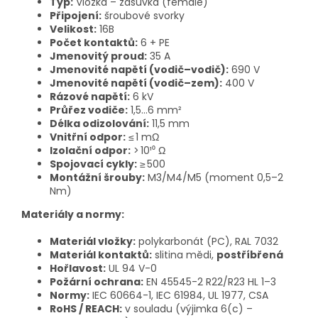
Typ:
Vložka – zásuvka (female)
Připojení:
šroubové svorky
Velikost:
16B
Počet kontaktů:
6 + PE
Jmenovitý proud:
35 A
Jmenovité napětí (vodič–vodič):
690 V
Jmenovité napětí (vodič–zem):
400 V
Rázové napětí:
6 kV
Průřez vodiče:
1,5…6 mm²
Délka odizolování:
11,5 mm
Vnitřní odpor:
≤ 1 mΩ
Izolační odpor:
> 10¹⁰ Ω
Spojovací cykly:
≥ 500
Montážní šrouby:
M3/M4/M5 (moment 0,5–2
Nm)
Materiály a normy:
Materiál vložky:
polykarbonát (PC), RAL 7032
Materiál kontaktů:
slitina mědi,
postříbřená
Hořlavost:
UL 94 V-0
Požární ochrana:
EN 45545-2 R22/R23 HL 1–3
Normy:
IEC 60664-1, IEC 61984, UL 1977, CSA
RoHS / REACH:
v souladu (výjimka 6(c) –