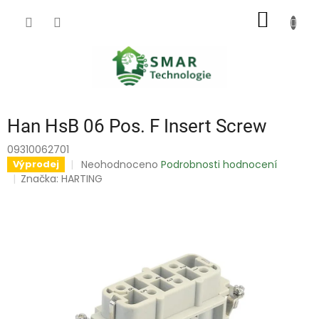
Přejít
NÁKUP
na
obsah
KOŠÍK
Han HsB 06 Pos. F Insert Screw
09310062701
Průměrné
Neohodnoceno
Podrobnosti hodnocení
Výprodej
hodnocení
Značka:
HARTING
produktu
je
0,0
z
5
hvězdiček.