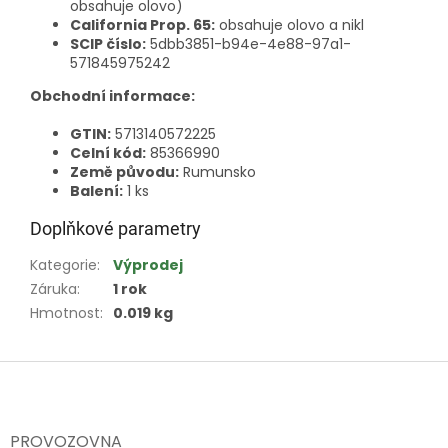
obsahuje olovo)
California Prop. 65:
obsahuje olovo a nikl
SCIP číslo:
5dbb3851-b94e-4e88-97a1-
571845975242
Obchodní informace:
GTIN:
5713140572225
Celní kód:
85366990
Země původu:
Rumunsko
Balení:
1 ks
Doplňkové parametry
Kategorie
:
Výprodej
Záruka
:
1 rok
Hmotnost
:
0.019 kg
Z
á
p
a
PROVOZOVNA