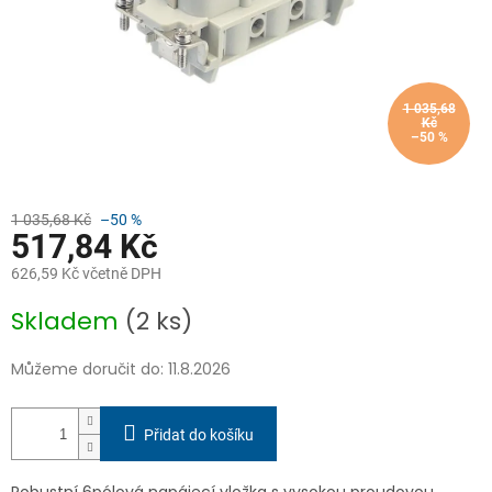
1 035,68
Kč
–50 %
1 035,68 Kč
–50 %
517,84 Kč
626,59 Kč včetně DPH
Měrná
Skladem
(2 ks)
cena:
Můžeme doručit do:
11.8.2026
Přidat do košíku