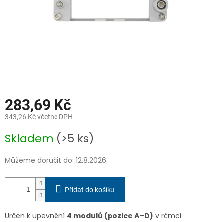
283,69 Kč
343,26 Kč včetně DPH
Měrná
Skladem
(>5 ks)
cena:
Můžeme doručit do:
12.8.2026
Přidat do košíku
Určen k upevnění
4 modulů (pozice A–D)
v rámci