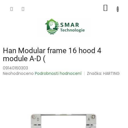
Přejít
NÁKUP
na
obsah
KOŠÍK
Han Modular frame 16 hood 4
module A-D (
09140160303
Průměrné
Neohodnoceno
Podrobnosti hodnocení
Značka:
HARTING
hodnocení
produktu
je
0,0
z
5
hvězdiček.