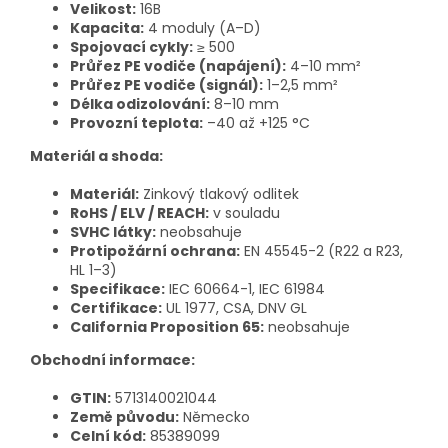
Velikost:
16B
Kapacita:
4 moduly (A–D)
Spojovací cykly:
≥ 500
Průřez PE vodiče (napájení):
4–10 mm²
Průřez PE vodiče (signál):
1–2,5 mm²
Délka odizolování:
8–10 mm
Provozní teplota:
–40 až +125 °C
Materiál a shoda:
Materiál:
Zinkový tlakový odlitek
RoHS / ELV / REACH:
v souladu
SVHC látky:
neobsahuje
Protipožární ochrana:
EN 45545-2 (R22 a R23,
HL 1–3)
Specifikace:
IEC 60664-1, IEC 61984
Certifikace:
UL 1977, CSA, DNV GL
California Proposition 65:
neobsahuje
Obchodní informace:
GTIN:
5713140021044
Země původu:
Německo
Celní kód:
85389099