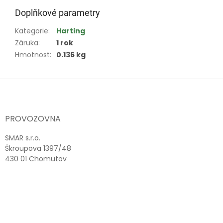
Doplňkové parametry
Kategorie
:
Harting
Záruka
:
1 rok
Hmotnost
:
0.136 kg
Z
á
p
a
PROVOZOVNA
t
í
SMAR s.r.o.
Škroupova 1397/48
430 01 Chomutov