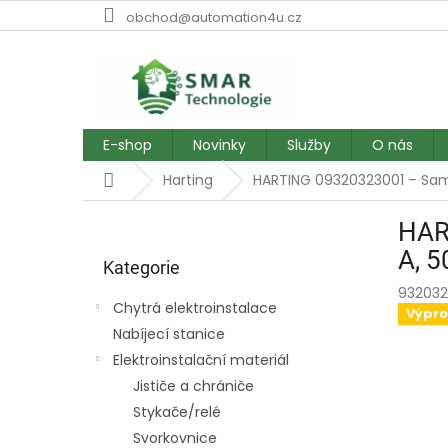
Přejít
obchod@automation4u.cz
na
obsah
E-shop
Novinky
Služby
O nás
Domů
Harting
HARTING 09320323001 – Samčí
P
HAR
o
Přeskočit
s
A, 5
kategorie
Kategorie
t
932032
r
Chytrá elektroinstalace
Výpro
a
Nabíjecí stanice
n
Elektroinstalační materiál
n
í
Jističe a chrániče
p
Stykače/relé
a
Svorkovnice