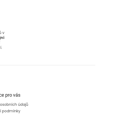
ů v
jní
í
í.
ce pro vás
osobních údajů
í podmínky