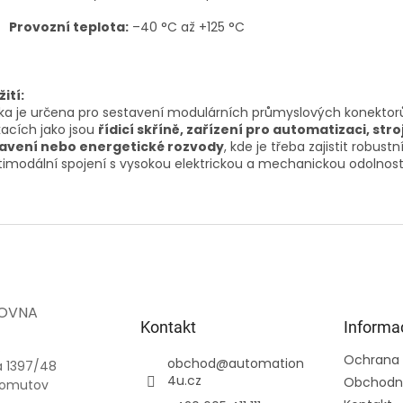
Provozní teplota:
–40 °C až +125 °C
ití:
ka je určena pro sestavení modulárních průmyslových konektor
kacích jako jsou
řídicí skříně, zařízení pro automatizaci, stro
avení nebo energetické rozvody
, kde je třeba zajistit robustn
imodální spojení s vysokou elektrickou a mechanickou odolnost
OVNA
Kontakt
Informa
.
Ochrana 
obchod
@
automation
a 1397/48
4u.cz
Obchodn
homutov