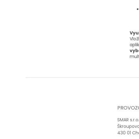
Využ
Vlož
apli
vyb
mult
Z
á
p
a
t
PROVOZ
í
SMAR s.r.o
Škroupov
430 01 C