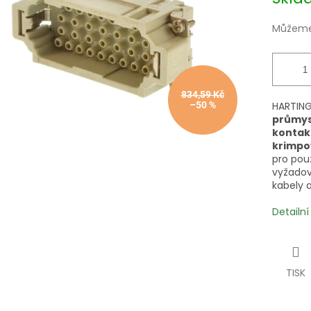
cena:
Můžeme 
834,59 Kč
–50 %
HARTING
průmys
kontak
krimpov
pro použ
vyžadov
kabely a
Detailn
TISK