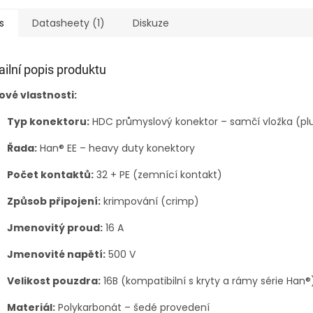
s
Datasheety (1)
Diskuze
ailní popis produktu
ové vlastnosti:
Typ konektoru:
HDC průmyslový konektor – samčí vložka (pl
Řada:
Han® EE – heavy duty konektory
Počet kontaktů:
32 + PE (zemnící kontakt)
Způsob připojení:
krimpování (crimp)
Jmenovitý proud:
16 A
Jmenovité napětí:
500 V
Velikost pouzdra:
16B (kompatibilní s kryty a rámy série Han®
Materiál:
Polykarbonát – šedé provedení