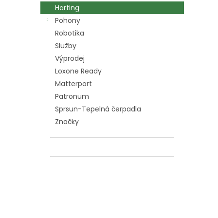
n
Harting
e
Pohony
l
Robotika
Služby
Výprodej
Loxone Ready
Matterport
Patronum
Sprsun-Tepelná čerpadla
Značky