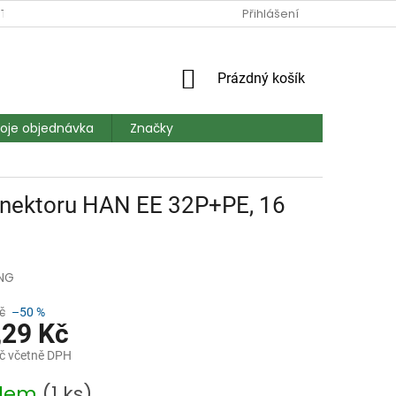
TAKT
DOPRAVA A PLATBA
MAPA SERVERU
Přihlášení
HODNOCEN
NÁKUPNÍ
Prázdný košík
KOŠÍK
oje objednávka
Značky
nektoru HAN EE 32P+PE, 16
NG
č
–50 %
,29 Kč
č včetně DPH
adem
(1 ks)