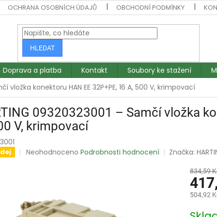
OCHRANA OSOBNÍCH ÚDAJŮ
OBCHODNÍ PODMÍNKY
KON
HLEDAT
Doprava a platba
Kontakt
Soubory ke stažení
M
 vložka konektoru HAN EE 32P+PE, 16 A, 500 V, krimpovací
TING 09320323001 – Samčí vložka ko
00 V, krimpovací
3001
Průměrné
Neohodnoceno
Podrobnosti hodnocení
Značka:
HARTI
dej
hodnocení
produktu
834,59 K
je
417
0,0
504,92 K
z
5
Měrná
Skl
hvězdiček.