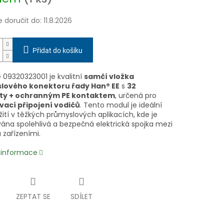
doručit do:
11.8.2026
Přidat do košíku
 09320323001 je kvalitní
samčí vložka
lového konektoru řady Han® EE
s
32
ty + ochranným PE kontaktem
, určená pro
ací připojení vodičů
. Tento modul je ideální
ití v těžkých průmyslových aplikacích, kde je
ána spolehlivá a bezpečná elektrická spojka mezi
 zařízeními.
í informace
ZEPTAT SE
SDÍLET