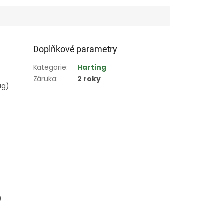
Doplňkové parametry
Kategorie
:
Harting
Záruka
:
2 roky
ug)
)