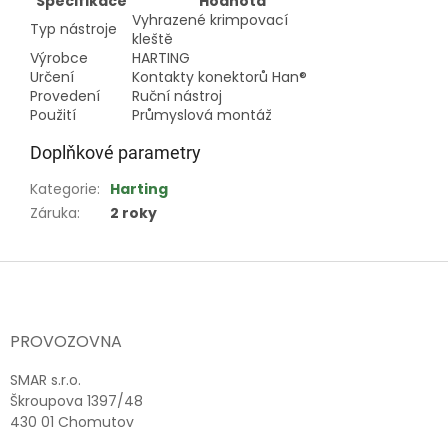
Specifikace
Hodnota
Vyhrazené krimpovací
Typ nástroje
kleště
Výrobce
HARTING
Určení
Kontakty konektorů Han®
Provedení
Ruční nástroj
Použití
Průmyslová montáž
Doplňkové parametry
Kategorie
:
Harting
Záruka
:
2 roky
Z
á
p
a
PROVOZOVNA
t
í
SMAR s.r.o.
Škroupova 1397/48
430 01 Chomutov