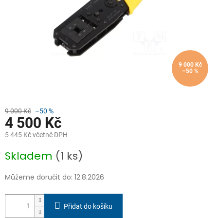
9 000 Kč
–50 %
9 000 Kč
–50 %
4 500 Kč
5 445 Kč včetně DPH
Měrná
Skladem
(1 ks)
cena:
Můžeme doručit do:
12.8.2026
Přidat do košíku