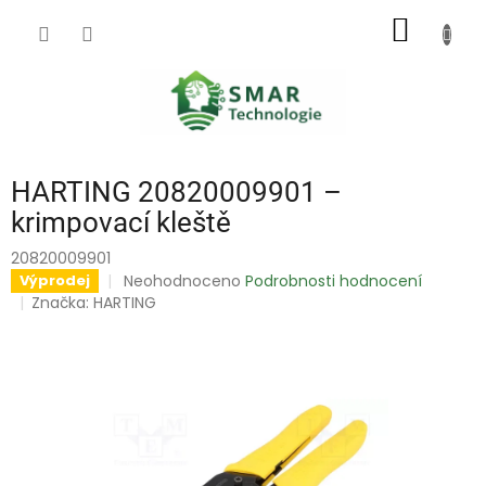
Přejít
NÁKUP
na
obsah
KOŠÍK
HARTING 20820009901 –
krimpovací kleště
20820009901
Průměrné
Neohodnoceno
Podrobnosti hodnocení
Výprodej
hodnocení
Značka:
HARTING
produktu
je
0,0
z
5
hvězdiček.