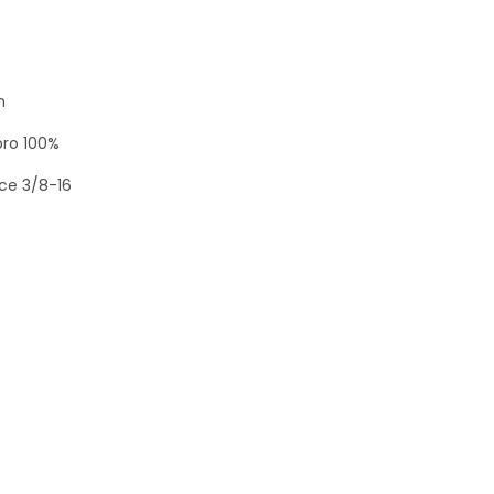
h
 pro 100%
ice 3/8-16