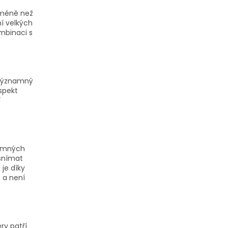
 méně než
í velkých
mbinaci s
 významný
spekt
í
namných
 snímat
je díky
o a není
ry patří