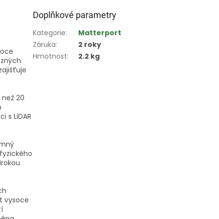
Doplňkové parametry
Kategorie
:
Matterport
Záruka
:
2 roky
soce
Hmotnost
:
2.2 kg
ůzných
ajišťuje
 než 20
h
i s LiDAR
amný
 fyzického
širokou
ch
t vysoce
í
vněna