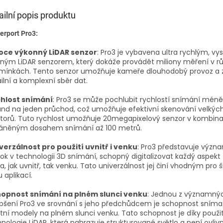
ailní popis produktu
erport Pro3:
oce výkonný LiDAR senzor
: Pro3 je vybavena ultra rychlým, vy
ným LiDAR senzorem, který dokáže provádět miliony měření v r
mínkách. Tento senzor umožňuje kameře dlouhodobý provoz a z
ilní a komplexní sběr dat.
hlost snímání
: Pro3 se může pochlubit rychlostí snímání méně
nd na jeden průchod, což umožňuje efektivní skenování velkýc
torů. Tuto rychlost umožňuje 20megapixelový senzor v kombinac
áněným dosahem snímání až 100 metrů.
verzálnost pro použití uvnitř i venku
: Pro3 představuje význ
ok v technologii 3D snímání, schopný digitalizovat každý aspekt
a, jak uvnitř, tak venku. Tato univerzálnost jej činí vhodným pro 
u aplikací.
opnost snímání na plném slunci venku
: Jednou z významný
pšení Pro3 ve srovnání s jeho předchůdcem je schopnost sníma
itní modely na plném slunci venku. Tato schopnost je díky použit
nologie LiDAR, která nahrazuje strukturované světlo a není ovli