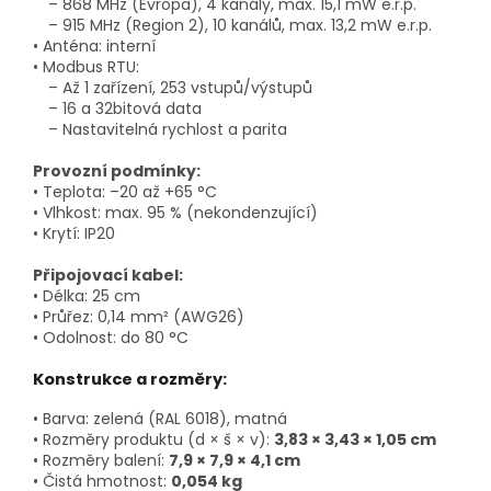
– 868 MHz (Evropa), 4 kanály, max. 15,1 mW e.r.p.
– 915 MHz (Region 2), 10 kanálů, max. 13,2 mW e.r.p.
• Anténa: interní
• Modbus RTU:
– Až 1 zařízení, 253 vstupů/výstupů
– 16 a 32bitová data
– Nastavitelná rychlost a parita
Provozní podmínky:
• Teplota: –20 až +65 °C
• Vlhkost: max. 95 % (nekondenzující)
• Krytí: IP20
Připojovací kabel:
• Délka: 25 cm
• Průřez: 0,14 mm² (AWG26)
• Odolnost: do 80 °C
Konstrukce a rozměry:
• Barva: zelená (RAL 6018), matná
• Rozměry produktu (d × š × v):
3,83 × 3,43 × 1,05 cm
• Rozměry balení:
7,9 × 7,9 × 4,1 cm
• Čistá hmotnost:
0,054 kg