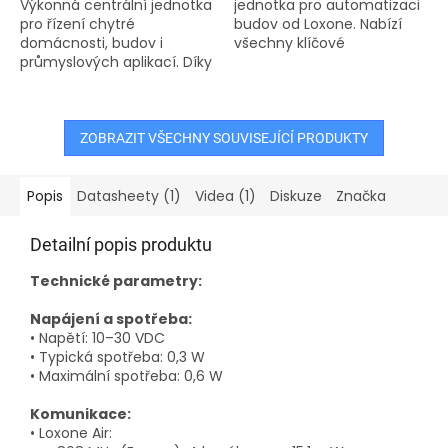
Výkonná centrální jednotka
jednotka pro automatizaci
hvězdiček.
pro řízení chytré
budov od Loxone. Nabízí
domácnosti, budov i
všechny klíčové
průmyslových aplikací. Díky
komunikační technologie –
široké škále rozhraní,
Tree, Air, Link a Tree Turbo
včetně Loxone Link, Tree, Air
– integrované přímo v
a Tree Turbo, umožňuje
zařízení. Díky...
snadnou...
ZOBRAZIT VŠECHNY SOUVISEJÍCÍ PRODUKTY
Popis
Datasheety (1)
Videa (1)
Diskuze
Značka
Detailní popis produktu
Technické parametry:
Napájení a spotřeba:
• Napětí: 10–30 VDC
• Typická spotřeba: 0,3 W
• Maximální spotřeba: 0,6 W
Komunikace:
• Loxone Air: