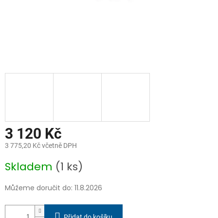
3 120 Kč
3 775,20 Kč včetně DPH
Měrná
Skladem
(1 ks)
cena:
Můžeme doručit do:
11.8.2026
Přidat do košíku