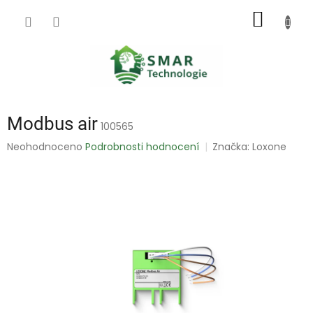
Přejít
NÁKUP
na
obsah
KOŠÍK
Modbus air
100565
Průměrné
Neohodnoceno
Podrobnosti hodnocení
Značka:
Loxone
hodnocení
produktu
je
0,0
z
5
hvězdiček.