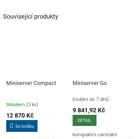
Související produkty
Miniserver Compact
Miniserver Go
Dodání do 7 dnů
Průměrné
Skladem
(3 ks)
hodnocení
9 841,92 Kč
produktu
12 870 Kč
je
DETAIL
4,9
Do košíku
z
Kompaktní centrální
5