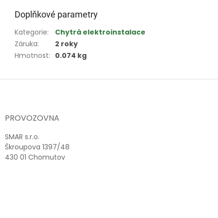
Doplňkové parametry
Kategorie
:
Chytrá elektroinstalace
Záruka
:
2 roky
Hmotnost
:
0.074 kg
Z
á
p
a
PROVOZOVNA
t
í
SMAR s.r.o.
Škroupova 1397/48
430 01 Chomutov