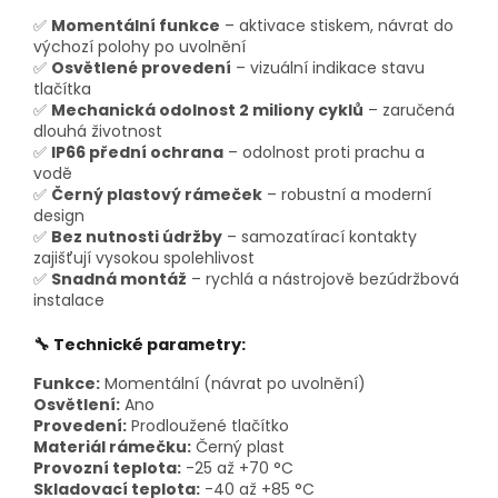
✅
Momentální funkce
– aktivace stiskem, návrat do
výchozí polohy po uvolnění
✅
Osvětlené provedení
– vizuální indikace stavu
tlačítka
✅
Mechanická odolnost 2 miliony cyklů
– zaručená
dlouhá životnost
✅
IP66 přední ochrana
– odolnost proti prachu a
vodě
✅
Černý plastový rámeček
– robustní a moderní
design
✅
Bez nutnosti údržby
– samozatírací kontakty
zajišťují vysokou spolehlivost
✅
Snadná montáž
– rychlá a nástrojově bezúdržbová
instalace
🔧 Technické parametry:
Funkce:
Momentální (návrat po uvolnění)
Osvětlení:
Ano
Provedení:
Prodloužené tlačítko
Materiál rámečku:
Černý plast
Provozní teplota:
-25 až +70 °C
Skladovací teplota:
-40 až +85 °C