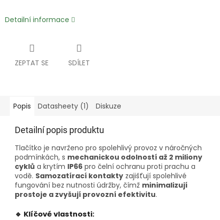
Detailní informace
ZEPTAT SE
SDÍLET
Popis
Datasheety (1)
Diskuze
Detailní popis produktu
Tlačítko je navrženo pro spolehlivý provoz v náročných
podmínkách, s
mechanickou odolností až 2 miliony
cyklů
a krytím
IP66
pro čelní ochranu proti prachu a
vodě.
Samozatírací kontakty
zajišťují spolehlivé
fungování bez nutnosti údržby, čímž
minimalizují
prostoje a zvyšují provozní efektivitu
.
🔹 Klíčové vlastnosti: