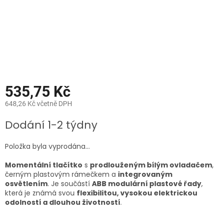
535,75 Kč
648,26 Kč včetně DPH
Měrná
Dodání 1-2 týdny
cena:
Položka byla vyprodána…
Momentální tlačítko
s
prodlouženým bílým ovladačem
,
černým plastovým rámečkem a
integrovaným
osvětlením
. Je součástí
ABB modulární plastové řady
,
která je známá svou
flexibilitou, vysokou elektrickou
odolností a dlouhou životností
.