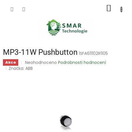
Přejít
NÁKUP
na
obsah
KOŠÍK
MP3-11W Pushbutton
1SFA611102R1105
Průměrné
Neohodnoceno
Podrobnosti hodnocení
Akce
hodnocení
Značka:
ABB
produktu
je
0,0
z
5
hvězdiček.