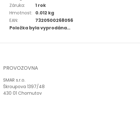
Záruka
:
1 rok
Hmotnost
:
0.012 kg
EAN
:
7320500268056
Položka byla vyprodána…
Z
á
p
a
PROVOZOVNA
t
í
SMAR s.r.o.
Škroupova 1397/48
430 01 Chomutov