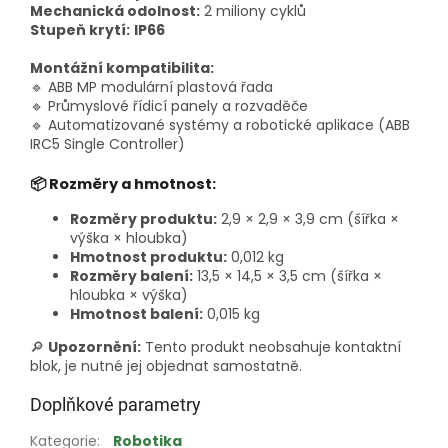
Mechanická odolnost:
2 miliony cyklů
Stupeň krytí:
IP66
Montážní kompatibilita:
🔹 ABB MP modulární plastová řada
🔹 Průmyslové řídicí panely a rozvaděče
🔹 Automatizované systémy a robotické aplikace (ABB
IRC5 Single Controller)
📦 Rozměry a hmotnost:
Rozměry produktu:
2,9 × 2,9 × 3,9 cm (šířka ×
výška × hloubka)
Hmotnost produktu:
0,012 kg
Rozměry balení:
13,5 × 14,5 × 3,5 cm (šířka ×
hloubka × výška)
Hmotnost balení:
0,015 kg
🔎
Upozornění:
Tento produkt neobsahuje kontaktní
blok, je nutné jej objednat samostatně.
Doplňkové parametry
Kategorie
:
Robotika