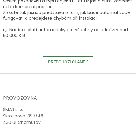
vašich požadavků a typu objektu – ať už jde o dům, kancelář
nebo komerční prostor.
Získáte tak jasnou představu o tom, jak bude automatizace
fungovat, a předejdete chybám při instalaci.
👉 Nabídka platí automaticky pro všechny objednávky nad
50 000 Kč!
PŘEDCHOZÍ ČLÁNEK
Z
á
p
a
PROVOZOVNA
t
í
SMAR s.r.o.
Škroupova 1397/48
430 01 Chomutov