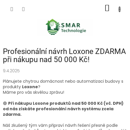
Přejít
NÁKUP
na
obsah
KOŠÍK
Profesionální návrh Loxone ZDARMA
při nákupu nad 50 000 Kč!
9.4.2025
Plánujete chytrou domácnost nebo automatizaci budovy s
produkty
Loxone
?
Máme pro vás skvělou zprávu!
🟢
Při nákupu Loxone produktů nad 50 000 Kč (vč. DPH)
od nás získáte profesionální návrh systému zcela
zdarma.
Náš zkušený tým vám připraví návrh řešení přesně podle