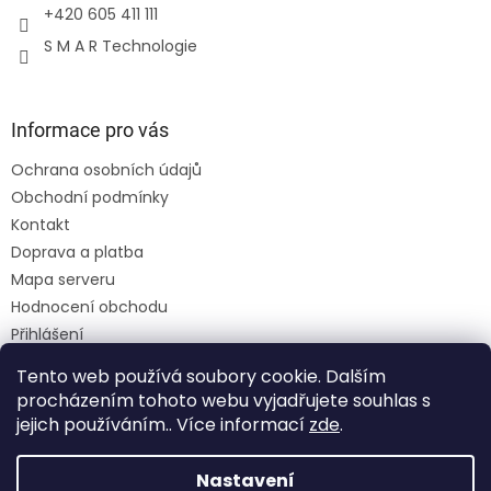
+420 605 411 111
S M A R Technologie
Informace pro vás
Ochrana osobních údajů
Obchodní podmínky
Kontakt
Doprava a platba
Mapa serveru
Hodnocení obchodu
Přihlášení
Registrace
Tento web používá soubory cookie. Dalším
Moje objednávka
procházením tohoto webu vyjadřujete souhlas s
jejich používáním.. Více informací
zde
.
Nastavení
Vytvořil Shoptet