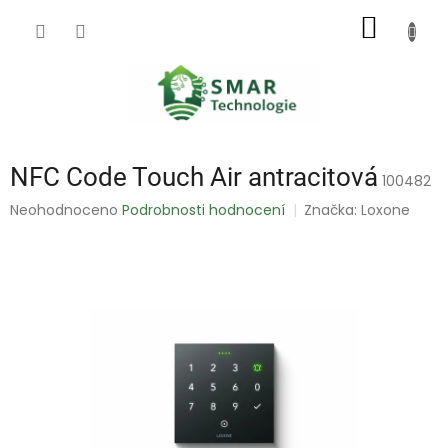
Přejít
NÁKUP
na
obsah
KOŠÍK
NFC Code Touch Air antracitová
100482
Průměrné
Neohodnoceno
Podrobnosti hodnocení
Značka:
Loxone
hodnocení
produktu
je
0,0
z
5
hvězdiček.