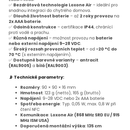
✅
Bezdrátová technologie Loxone Air
– ideální pro
snadnou integraci do chytrého domova.
✅
Dlouhá životnost baterie
– až
2 roky provozu
na
2x AAA baterie
.
✅
Odolná konstrukce
– certifikace
IP44
, chránící
proti vodě a prachu.
✅
Různá napájení
– možnost provozu na
baterie
nebo externí napájení 9–28 VDC
.
✅
Široký rozsah provozních teplot
– od
-20 °C do
70 °C
(s externím napájením).
✅
Dostupné barevné varianty
–
antracit
(RAL9005)
a
bílá (RAL9003)
.
📡 Technické parametry:
Rozměry
: 90 × 90 × 16 mm
Hmotnost
: 123 g (netto), 165 g (brutto)
Napájení
: 9–28 VDC nebo 2x AAA baterie
Spotřeba energie
: Typ. 0,05 W, max. 0,8 W při
čtení NFC
Komunikace
:
Loxone Air (868 MHz SRD EU / 915
MHz ISM USA)
Doporučená montážní výška
:
135 cm