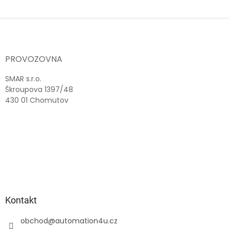
Z
á
p
a
PROVOZOVNA
t
í
SMAR s.r.o.
Škroupova 1397/48
430 01 Chomutov
Kontakt
obchod
@
automation4u.cz