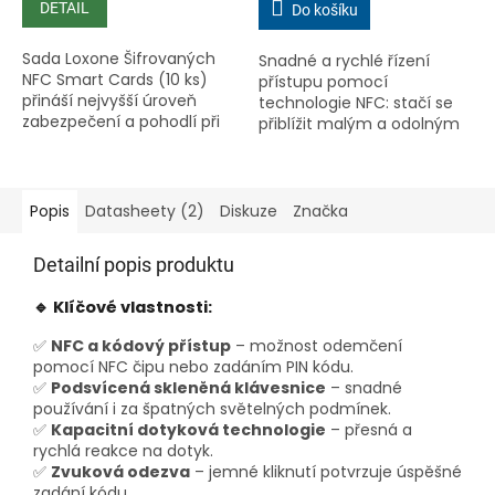
DETAIL
Do košíku
Sada Loxone Šifrovaných
Snadné a rychlé řízení
NFC Smart Cards (10 ks)
přístupu pomocí
přináší nejvyšší úroveň
technologie NFC: stačí se
zabezpečení a pohodlí při
přiblížit malým a odolným
řízení přístupu do budov s
přívěskem k NFC Code
Loxone NFC Code Touch.
Touch. Nejbezpečnější
Díky šifrovanému přenosu
náhrada klíčů pro Real
dat...
Smart Home....
Popis
Datasheety (2)
Diskuze
Značka
Detailní popis produktu
🔹 Klíčové vlastnosti:
✅
NFC a kódový přístup
– možnost odemčení
pomocí NFC čipu nebo zadáním PIN kódu.
✅
Podsvícená skleněná klávesnice
– snadné
používání i za špatných světelných podmínek.
✅
Kapacitní dotyková technologie
– přesná a
rychlá reakce na dotyk.
✅
Zvuková odezva
– jemné kliknutí potvrzuje úspěšné
zadání kódu.