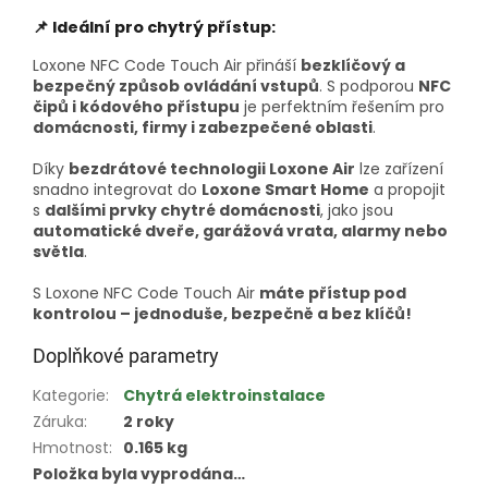
📌 Ideální pro chytrý přístup:
Loxone NFC Code Touch Air přináší
bezklíčový a
bezpečný způsob ovládání vstupů
. S podporou
NFC
čipů i kódového přístupu
je perfektním řešením pro
domácnosti, firmy i zabezpečené oblasti
.
Díky
bezdrátové technologii Loxone Air
lze zařízení
snadno integrovat do
Loxone Smart Home
a propojit
s
dalšími prvky chytré domácnosti
, jako jsou
automatické dveře, garážová vrata, alarmy nebo
světla
.
S Loxone NFC Code Touch Air
máte přístup pod
kontrolou – jednoduše, bezpečně a bez klíčů!
Doplňkové parametry
Kategorie
:
Chytrá elektroinstalace
Záruka
:
2 roky
Hmotnost
:
0.165 kg
Položka byla vyprodána…