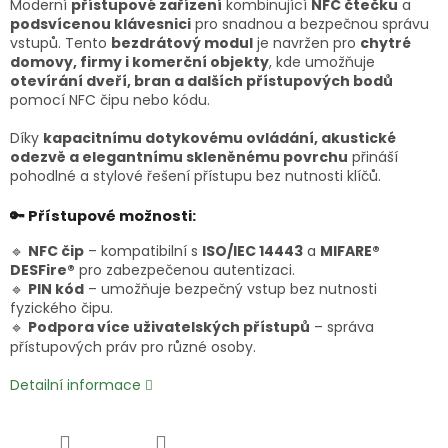
Moderní
přístupové zařízení
kombinující
NFC čtečku
a
podsvícenou klávesnici
pro snadnou a bezpečnou správu
vstupů. Tento
bezdrátový modul
je navržen pro
chytré
domovy, firmy i komerční objekty
, kde umožňuje
otevírání dveří, bran a dalších přístupových bodů
pomocí NFC čipu nebo kódu.
Díky
kapacitnímu dotykovému ovládání, akustické
odezvě a elegantnímu skleněnému povrchu
přináší
pohodlné a stylové řešení přístupu bez nutnosti klíčů.
🔑 Přístupové možnosti:
🔹
NFC čip
– kompatibilní s
ISO/IEC 14443
a
MIFARE®
DESFire®
pro zabezpečenou autentizaci.
🔹
PIN kód
– umožňuje bezpečný vstup bez nutnosti
fyzického čipu.
🔹
Podpora více uživatelských přístupů
– správa
přístupových práv pro různé osoby.
Detailní informace