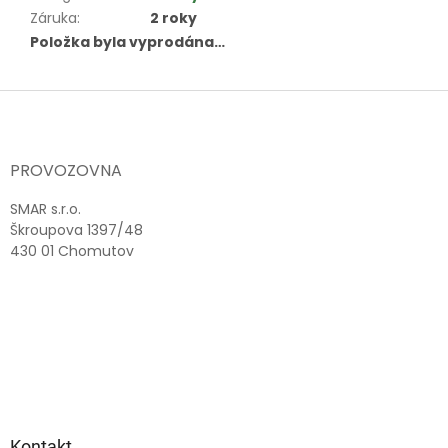
Záruka
:
2 roky
Položka byla vyprodána…
Z
á
p
a
PROVOZOVNA
t
í
SMAR s.r.o.
Škroupova 1397/48
430 01 Chomutov
Kontakt