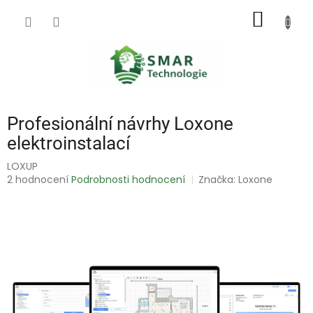
Přejít
NÁKUP
na
obsah
KOŠÍK
Profesionální návrhy Loxone
elektroinstalací
LOXUP
Průměrné
2 hodnocení
Podrobnosti hodnocení
Značka:
Loxone
hodnocení
produktu
je
5,0
z
5
hvězdiček.