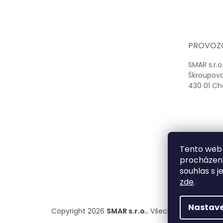
Z
á
p
a
t
PROVOZ
í
SMAR s.r.o
Škroupov
430 01 C
Tento web 
procházení
souhlas s j
zde
.
Nastave
Copyright 2026
SMAR s.r.o.
. Všechna práva vyhr