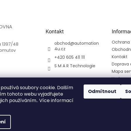
OVNA
Kontakt
Informa
.
Ochrana 
obchod
@
automation
a 1397/48
4u.cz
Obchodn
homutov
Kontakt
+420 605 411 111
Doprava 
S M A R Technologie
Mapa ser
Hodnoce
Přihlášení
používá soubory cookie. Dalším
Odmítnout
S
Registra
m tohoto webu vyjadřujete
ejich používáním.. Více informací
Moje obj
ní
azena.