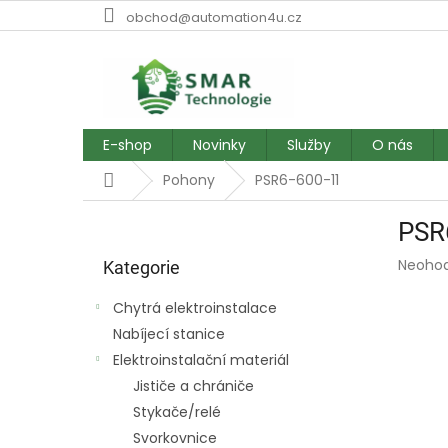
Přejít
obchod@automation4u.cz
na
obsah
E-shop
Novinky
Služby
O nás
Domů
Pohony
PSR6-600-11
P
PSR
o
Přeskočit
s
Průmě
Neoho
kategorie
Kategorie
t
hodnoc
r
produk
Chytrá elektroinstalace
a
je
Nabíjecí stanice
0,0
n
z
Elektroinstalační materiál
n
5
í
Jističe a chrániče
hvězdič
p
Stykače/relé
a
Svorkovnice