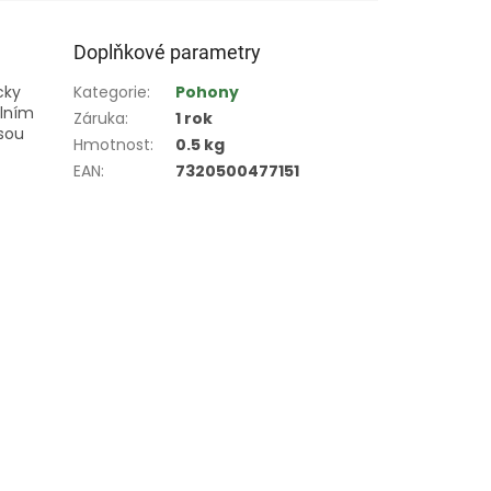
Doplňkové parametry
cky
Kategorie
:
Pohony
elním
Záruka
:
1 rok
jsou
Hmotnost
:
0.5 kg
EAN
:
7320500477151