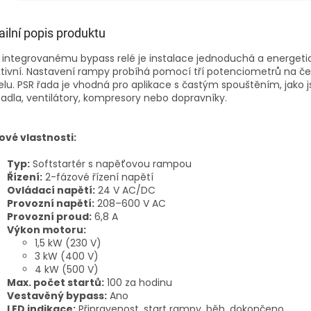
ailní popis produktu
 integrovanému bypass relé je instalace jednoduchá a energeti
tivní. Nastavení rampy probíhá pomocí tří potenciometrů na č
lu. PSR řada je vhodná pro aplikace s častým spouštěním, jako 
adla, ventilátory, kompresory nebo dopravníky.
ové vlastnosti:
Typ:
Softstartér s napěťovou rampou
Řízení:
2-fázové řízení napětí
Ovládací napětí:
24 V AC/DC
Provozní napětí:
208–600 V AC
Provozní proud:
6,8 A
Výkon motoru:
1,5 kW (230 V)
3 kW (400 V)
4 kW (500 V)
Max. počet startů:
100 za hodinu
Vestavěný bypass:
Ano
LED indikace:
Připravenost, start rampy, běh, dokončeno