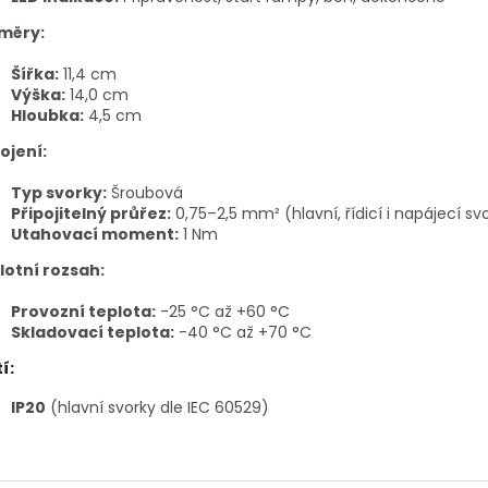
měry:
Šířka:
11,4 cm
Výška:
14,0 cm
Hloubka:
4,5 cm
ojení:
Typ svorky:
Šroubová
Připojitelný průřez:
0,75–2,5 mm² (hlavní, řídicí i napájecí sv
Utahovací moment:
1 Nm
lotní rozsah:
Provozní teplota:
-25 °C až +60 °C
Skladovací teplota:
-40 °C až +70 °C
í:
IP20
(hlavní svorky dle IEC 60529)