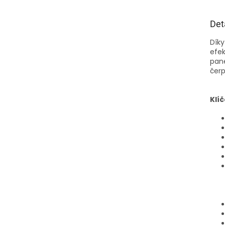
Det
Díky
efek
pane
čerp
Klíč