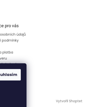
ce pro vás
osobních údajů
í podmínky
a platba
veru
ní obchodu
ouhlasím
ce
ednávka
Vytvořil Shoptet