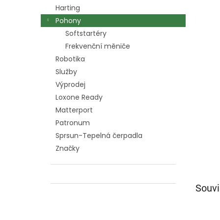
n
Harting
e
Pohony
l
Softstartéry
Frekvenční měniče
Robotika
Služby
Výprodej
Loxone Ready
Matterport
Patronum
Sprsun-Tepelná čerpadla
Značky
Souvi