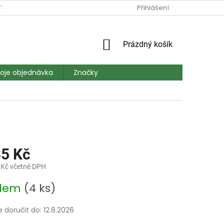
TAKT
DOPRAVA A PLATBA
MAPA SERVERU
Přihlášení
HODNOCEN
NÁKUPNÍ
Prázdný košík
KOŠÍK
oje objednávka
Značky
35 Kč
 Kč včetně DPH
adem
(4 ks)
doručit do:
12.8.2026