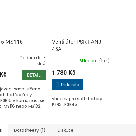
16-MS116
Ventilátor PSR-FAN3-
45A
Dodání do 7
Skladem
(1 ks)
ěrné
Průměrné
dnů
ocení
hodnocení
1 780 Kč
ktu
produktu
 Kč
DETAIL
je
5,0
Do košíku
jovací sada určená
z
oftstartéry řady
5
vhodný pro softstartéry
PSR16 v kombinaci se
iček.
hvězdiček.
PSR3…PSR45
či MS116 nebo MS132.
 set umožňuje
oduchou a bezpečnou
laci, čímž zvyšuje
livost...
s
Datasheety (1)
Diskuze