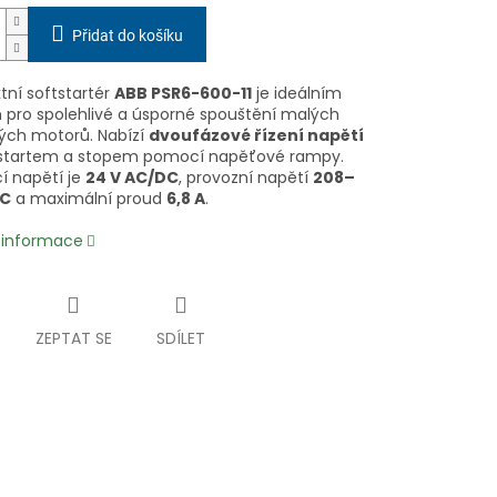
Přidat do košíku
ní softstartér
ABB PSR6-600-11
je ideálním
 pro spolehlivé a úsporné spouštění malých
vých motorů. Nabízí
dvoufázové řízení napětí
 startem a stopem pomocí napěťové rampy.
í napětí je
24 V AC/DC
, provozní napětí
208–
AC
a maximální proud
6,8 A
.
í informace
ZEPTAT SE
SDÍLET