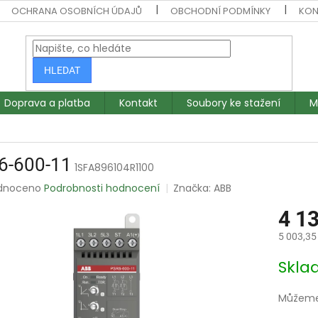
OCHRANA OSOBNÍCH ÚDAJŮ
OBCHODNÍ PODMÍNKY
KON
HLEDAT
Doprava a platba
Kontakt
Soubory ke stažení
M
6-600-11
1SFA896104R1100
rné
dnoceno
Podrobnosti hodnocení
Značka:
ABB
ení
4 1
tu
5 003,35
Měrná
Skl
cena:
ek.
Můžeme 