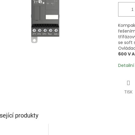
Kompakt
řešením
třífázo
se soft
Ovládac
600 V 
Detailn
TISK
sející produkty