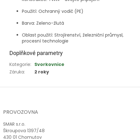
Použití: Ochranný vodič (PE)
Barva: Zeleno-žlutá
Oblast použití: Strojírenství, železniční průmysl,
procesní technologie
Doplňkové parametry
Kategorie
:
Svorkovnice
Záruka
:
2 roky
Z
á
p
a
PROVOZOVNA
t
í
SMAR s.r.o.
Škroupova 1397/48
430 01 Chomutov