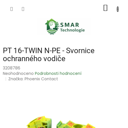
Přejít
NÁKUP
na
obsah
KOŠÍK
PT 16-TWIN N-PE - Svornice
ochranného vodiče
3208786
Průměrné
Neohodnoceno
Podrobnosti hodnocení
hodnocení
Značka:
Phoenix Contact
produktu
je
0,0
z
5
hvězdiček.