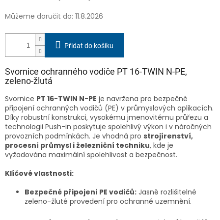
Můžeme doručit do:
11.8.2026
Přidat do košíku
Svornice ochranného vodiče PT 16-TWIN N-PE,
zeleno-žlutá
Svornice
PT 16-TWIN N-PE
je navržena pro bezpečné
připojení ochranných vodičů (PE) v průmyslových aplikacích.
Díky robustní konstrukci, vysokému jmenovitému průřezu a
technologii Push-in poskytuje spolehlivý výkon i v náročných
provozních podmínkách. Je vhodná pro
strojírenství,
procesní průmysl i železniční techniku
, kde je
vyžadována maximální spolehlivost a bezpečnost.
Klíčové vlastnosti:
Bezpečné připojení PE vodičů:
Jasně rozlišitelné
zeleno-žluté provedení pro ochranné uzemnění.