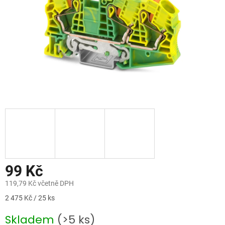
99 Kč
119,79 Kč včetně DPH
Měrná
2 475 Kč / 25 ks
cena:
Skladem
(>5 ks)