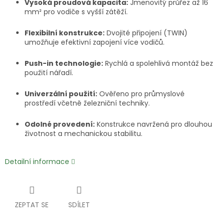
Vysoká proudová kapacita:
Jmenovitý průřez až 16
mm² pro vodiče s vyšší zátěží.
Flexibilní konstrukce:
Dvojité připojení (TWIN)
umožňuje efektivní zapojení více vodičů.
Push-in technologie:
Rychlá a spolehlivá montáž bez
použití nářadí.
Univerzální použití:
Ověřeno pro průmyslové
prostředí včetně železniční techniky.
Odolné provedení:
Konstrukce navržená pro dlouhou
životnost a mechanickou stabilitu.
Detailní informace
ZEPTAT SE
SDÍLET