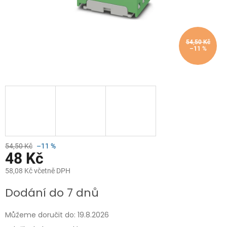
54,50 Kč
–11 %
54,50 Kč
–11 %
48 Kč
58,08 Kč včetně DPH
Měrná
Dodání do 7 dnů
cena:
Můžeme doručit do:
19.8.2026