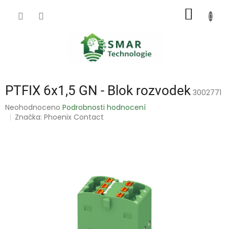
Přejít
NÁKUP
na
obsah
KOŠÍK
PTFIX 6x1,5 GN - Blok rozvodek
3002771
Průměrné
Neohodnoceno
Podrobnosti hodnocení
hodnocení
Značka:
Phoenix Contact
produktu
je
0,0
z
5
hvězdiček.