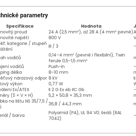
hnické parametry
Specifikace
Hodnota
novitý proud
24 A (2,5 mm²), až 28 A (4 mm² pevné)
novité napětí
800 V
ěť. kategorie / stupeň
III / 3
ištění
0,14–4 mm² (pevné i flexibilní), Twin
sah vodičů
ferule 0,5–1,5 mm²
ojení vodičů
Push-in
pping délka
8–10 mm
pěťový nárazový odpor
8 kV
k
tový výkon
0,77 W
álení Ex/ATEX
II 2 G Ex eb IIC Gb
ěry (Š × V × H)
5,2 × 50,8 × 35,3 mm
bka na lištu NS 35/7,5 /
36,8 / 44,3 mm
5
Polyamid (PA), UL 94 V0; šedá (RAL
riál / barva
7042)