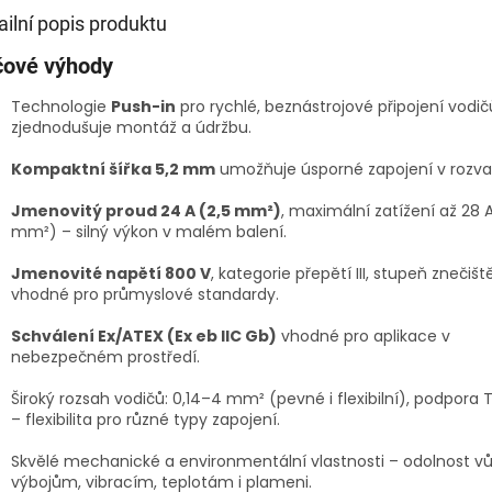
ailní popis produktu
čové výhody
Technologie
Push-in
pro rychlé, beznástrojové připojení vodi
zjednodušuje montáž a údržbu.
Kompaktní šířka 5,2 mm
umožňuje úsporné zapojení v rozva
Jmenovitý proud 24 A (2,5 mm²)
, maximální zatížení až 28 
mm²) – silný výkon v malém balení.
Jmenovité napětí 800 V
, kategorie přepětí III, stupeň znečišt
vhodné pro průmyslové standardy.
Schválení Ex/ATEX (Ex eb IIC Gb)
vhodné pro aplikace v
nebezpečném prostředí.
Široký rozsah vodičů: 0,14–4 mm² (pevné i flexibilní), podpora T
– flexibilita pro různé typy zapojení.
Skvělé mechanické a environmentální vlastnosti – odolnost vů
výbojům, vibracím, teplotám i plameni.