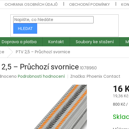
OCHRANA OSOBNÍCH ÚDAJŮ
OBCHODNÍ PODMÍNKY
KON
HLEDAT
Doprava a platba
Kontakt
Soubory ke stažení
M
ce
PTV 2,5 – Průchozí svornice
2,5 – Průchozí svornice
1078960
rné
dnoceno
Podrobnosti hodnocení
Značka:
Phoenix Contact
ení
16 
tu
19,36 Kč
Měrná
800 Kč /
cena:
ek.
Skl