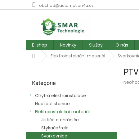
Přejít
obchod@automation4u.cz
na
obsah
E-shop
Novinky
Služby
O nás
Domů
Elektroinstalační materiál
Svorkovni
P
PTV 
o
Přeskočit
s
Průmě
Neoho
kategorie
Kategorie
t
hodnoc
r
produk
Chytrá elektroinstalace
a
je
Nabíjecí stanice
0,0
n
z
Elektroinstalační materiál
n
5
í
Jističe a chrániče
hvězdič
p
Stykače/relé
a
Svorkovnice