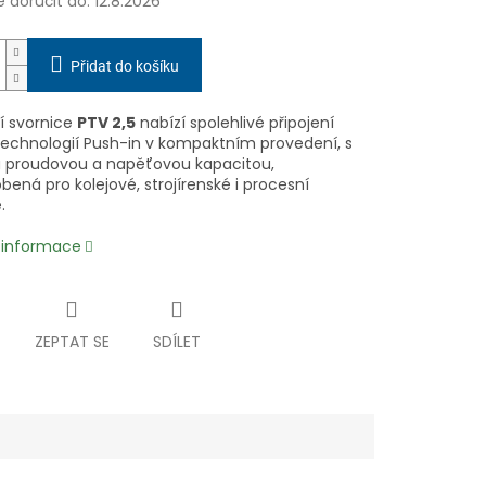
doručit do:
12.8.2026
Přidat do košíku
í svornice
PTV 2,5
nabízí spolehlivé připojení
technologií Push-in v kompakt­ním provedení, s
 proudovou a napěťovou kapacitou,
bená pro kolejové, strojírenské i procesní
.
í informace
ZEPTAT SE
SDÍLET