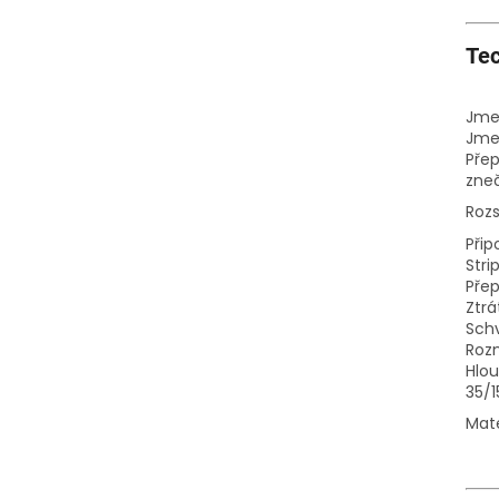
Tec
Jme
Jme
Přep
zneč
Roz
Přip
Stri
Pře
Ztrá
Schv
Rozm
Hlou
35/1
Mate