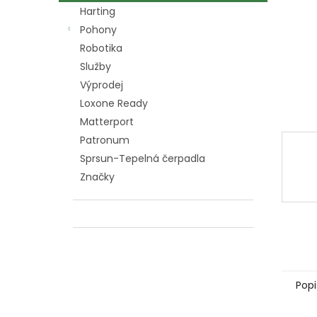
n
Harting
e
Pohony
l
Robotika
Služby
Výprodej
Loxone Ready
Matterport
Patronum
Sprsun-Tepelná čerpadla
Značky
Popi