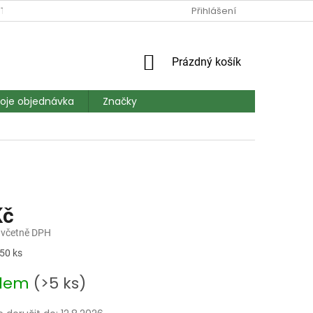
TAKT
DOPRAVA A PLATBA
MAPA SERVERU
Přihlášení
HODNOCEN
NÁKUPNÍ
Prázdný košík
KOŠÍK
oje objednávka
Značky
Kč
 včetně DPH
 50 ks
adem
(>5 ks)