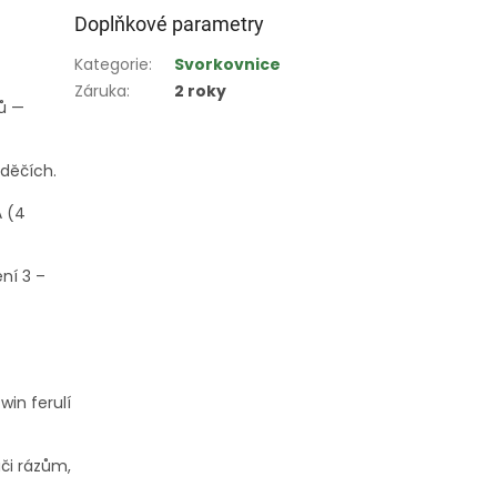
Doplňkové parametry
Kategorie
:
Svorkovnice
Záruka
:
2 roky
čů —
děčích.
A (4
ění 3 –
win ferulí
či rázům,