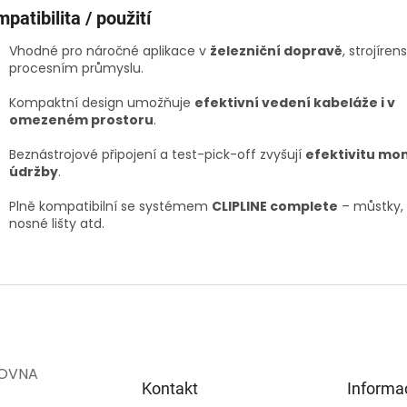
patibilita / použití
Vhodné pro náročné aplikace v
železniční dopravě
, strojírens
procesním průmyslu.
Kompaktní design umožňuje
efektivní vedení kabeláže i v
omezeném prostoru
.
Beznástrojové připojení a test-pick-off zvyšují
efektivitu mon
údržby
.
Plně kompatibilní se systémem
CLIPLINE complete
– můstky, 
nosné lišty atd.
OVNA
Kontakt
Informa