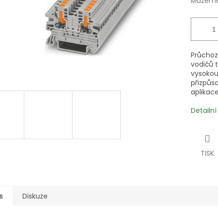
Můžeme 
Průchoz
vodičů 
vysokou
přizpůso
aplikace
Detailn
TISK
s
Diskuze