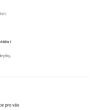
tví i
táže i
krytky,
ce pro vás