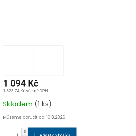
1 094 Kč
1 323,74 Kč včetně DPH
Měrná
Skladem
(1 ks)
cena:
Můžeme doručit do:
10.8.2026
Přidat do košíku