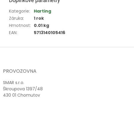
Doplňkové parametry
Kategorie
:
Harting
Záruka
:
1 rok
Hmotnost
:
0.01 kg
EAN
:
5713140105416
Z
á
p
a
PROVOZOVNA
t
í
SMAR s.r.o.
Škroupova 1397/48
430 01 Chomutov