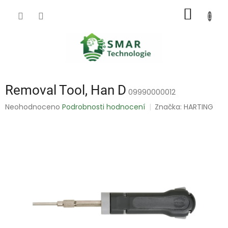
Přejít
NÁKUP
na
obsah
KOŠÍK
Removal Tool, Han D
09990000012
Průměrné
Neohodnoceno
Podrobnosti hodnocení
Značka:
HARTING
hodnocení
produktu
je
0,0
z
5
hvězdiček.