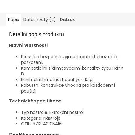
0012. Tento náhradní díl
zajišťuje dlouhou životnost
nástroje bez nutnosti
výměny celého...
Popis
Datasheety (2)
Diskuze
Detailní popis produktu
Hlavní vlastnosti
Přesné a bezpečné vyjmutí kontaktů bez rizika
poškození.
Kompatibilní s krimpovacími kontakty typu Han®
D.
Minimální hmotnost pouhých 10 g.
Robustní konstrukce vhodná pro každodenní
použití.
Technické specifikace
Typ nástroje: Extrakční nástroj
Kategorie: Nástroje
GTIN: 5713140105416