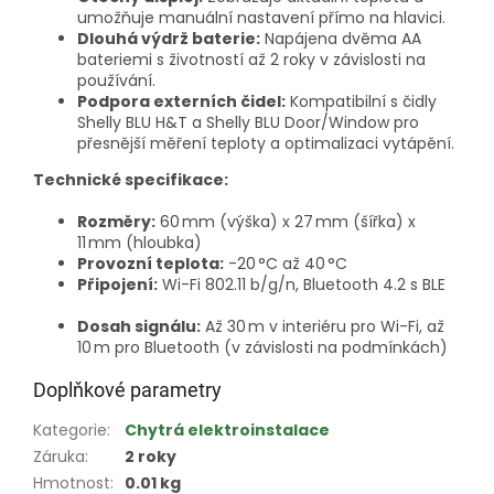
umožňuje manuální nastavení přímo na hlavici.
Dlouhá výdrž baterie:
Napájena dvěma AA
bateriemi s životností až 2 roky v závislosti na
používání.
Podpora externích čidel:
Kompatibilní s čidly
Shelly BLU H&T a Shelly BLU Door/Window pro
přesnější měření teploty a optimalizaci vytápění.
Technické specifikace:
Rozměry:
60 mm (výška) x 27 mm (šířka) x
11 mm (hloubka)
Provozní teplota:
-20 °C až 40 °C
Připojení:
Wi-Fi 802.11 b/g/n, Bluetooth 4.2 s BLE
Dosah signálu:
Až 30 m v interiéru pro Wi-Fi, až
10 m pro Bluetooth (v závislosti na podmínkách)
Doplňkové parametry
Kategorie
:
Chytrá elektroinstalace
Záruka
:
2 roky
Hmotnost
:
0.01 kg