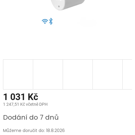
1 031 Kč
1 247,51 Kč včetně DPH
Měrná
Dodání do 7 dnů
cena:
Můžeme doručit do:
18.8.2026