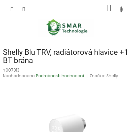
Přejít
NÁKUP
na
obsah
KOŠÍK
Shelly Blu TRV, radiátorová hlavice +1
BT brána
Y007313
Průměrné
Neohodnoceno
Podrobnosti hodnocení
Značka:
Shelly
hodnocení
produktu
je
0,0
z
5
hvězdiček.