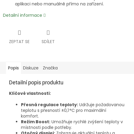
aplikaci nebo manuálně přímo na zařízení.
Detailní informace
ZEPTAT SE
SDÍLET
Popis
Diskuze
Značka
Detailní popis produktu
Klíčové vlastnosti:
Přesná regulace teploty:
Udržuje požadovanou
teplotu s přesností ±0,1 °C pro maximální
komfort.
Režim Boost:
Umožňuje rychlé zvýšení teploty v
místnosti podle potřeby.
Otočný displej:
Zobrazuje aktuální teplotu a