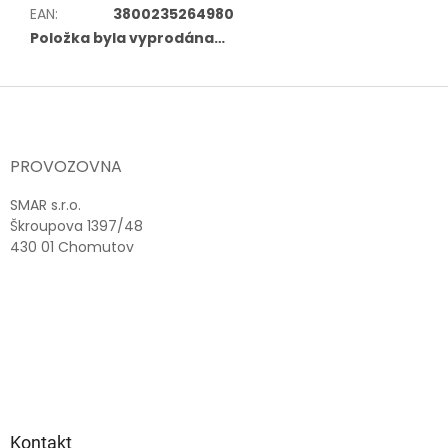
EAN
:
3800235264980
Položka byla vyprodána…
Z
á
p
a
PROVOZOVNA
t
í
SMAR s.r.o.
Škroupova 1397/48
430 01 Chomutov
Kontakt