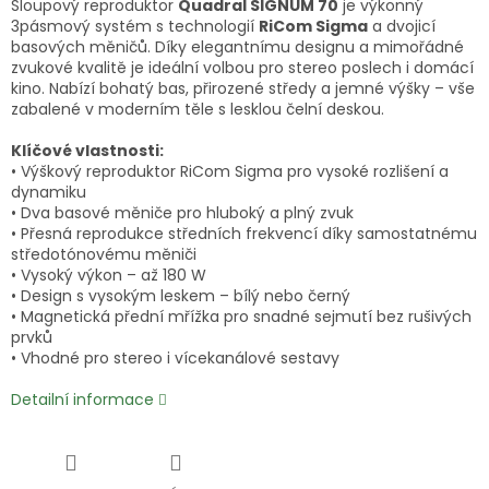
Sloupový reproduktor
Quadral SIGNUM 70
je výkonný
3pásmový systém s technologií
RiCom Sigma
a dvojicí
basových měničů. Díky elegantnímu designu a mimořádné
zvukové kvalitě je ideální volbou pro stereo poslech i domácí
kino. Nabízí bohatý bas, přirozené středy a jemné výšky – vše
zabalené v moderním těle s lesklou čelní deskou.
Klíčové vlastnosti:
• Výškový reproduktor RiCom Sigma pro vysoké rozlišení a
dynamiku
• Dva basové měniče pro hluboký a plný zvuk
• Přesná reprodukce středních frekvencí díky samostatnému
středotónovému měniči
• Vysoký výkon – až 180 W
• Design s vysokým leskem – bílý nebo černý
• Magnetická přední mřížka pro snadné sejmutí bez rušivých
prvků
• Vhodné pro stereo i vícekanálové sestavy
Detailní informace