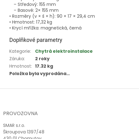
– Středový: 155 mm
– Basové: 2× 155 mm
• Rozměry (v × š × h): 90 × 17 × 29,4 cm
• Hmotnost: 17,32 kg
• Krycí mřížka: magnetická, černá
Doplňkové parametry
Kategorie
:
Chytrá elektroinstalace
Záruka
:
2 roky
Hmotnost
:
17.32 kg
Položka byla vyprodána…
Z
á
p
a
PROVOZOVNA
t
í
SMAR s.r.o.
Škroupova 1397/48
430 01 Chomutov