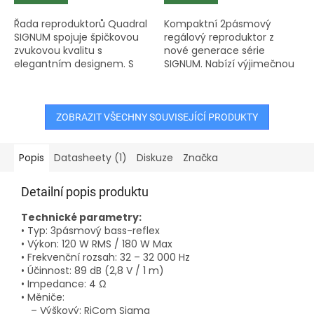
Řada reproduktorů Quadral
Kompaktní 2pásmový
SIGNUM spojuje špičkovou
regálový reproduktor z
zvukovou kvalitu s
nové generace série
elegantním designem. S
SIGNUM. Nabízí výjimečnou
využitím nové technologie
zvukovou kvalitu díky
RiCom Sigma a titanem
inovativnímu výškovému
povrstvených membrán
reproduktoru RiCom Sigma
dosahují tyto...
a středobasovému...
ZOBRAZIT VŠECHNY SOUVISEJÍCÍ PRODUKTY
Popis
Datasheety (1)
Diskuze
Značka
Detailní popis produktu
Technické parametry:
• Typ: 3pásmový bass-reflex
• Výkon: 120 W RMS / 180 W Max
• Frekvenční rozsah: 32 – 32 000 Hz
• Účinnost: 89 dB (2,8 V / 1 m)
• Impedance: 4 Ω
• Měniče:
– Výškový: RiCom Sigma