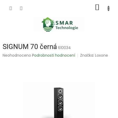
Přejít
NÁKUP
na
obsah
KOŠÍK
SIGNUM 70 černá
610034
Průměrné
Neohodnoceno
Podrobnosti hodnocení
Značka:
Loxone
hodnocení
produktu
je
0,0
z
5
hvězdiček.