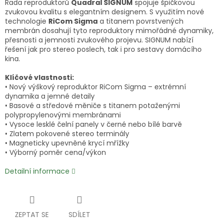
Řada reproduktorů
Quadral SIGNUM
spojuje špičkovou
zvukovou kvalitu s elegantním designem. S využitím nové
technologie
RiCom Sigma
a titanem povrstvených
membrán dosahují tyto reproduktory mimořádné dynamiky,
přesnosti a jemnosti zvukového projevu. SIGNUM nabízí
řešení jak pro stereo poslech, tak i pro sestavy domácího
kina.
Klíčové vlastnosti:
• Nový výškový reproduktor RiCom Sigma – extrémní
dynamika a jemné detaily
• Basové a středové měniče s titanem potaženými
polypropylenovými membránami
• Vysoce lesklé čelní panely v černé nebo bílé barvě
• Zlatem pokovené stereo terminály
• Magneticky upevněné krycí mřížky
• Výborný poměr cena/výkon
Detailní informace
ZEPTAT SE
SDÍLET