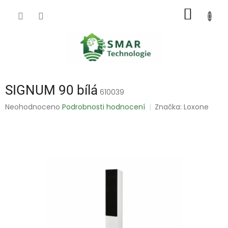
Přejít
NÁKUP
na
obsah
KOŠÍK
SIGNUM 90 bílá
610039
Průměrné
Neohodnoceno
Podrobnosti hodnocení
Značka:
Loxone
hodnocení
produktu
je
0,0
z
5
hvězdiček.