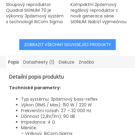
Sloupový reproduktor
Kompaktní 2pásmový
Quadral SIGNUM 70 je
regálový reproduktor z
výkonný 3pásmový systém
nové generace série
s technologií RiCom Sigma
SIGNUM. Nabízí výjimečnou
a dvojicí basových měničů.
zvukovou kvalitu díky
Díky elegantnímu designu
inovativnímu výškovému
a mimořádné zvukové
reproduktoru RiCom Sigma
kvalitě je...
a středobasovému...
ZOBRAZIT VŠECHNY SOUVISEJÍCÍ PRODUKTY
Popis
Datasheety (1)
Diskuze
Značka
Detailní popis produktu
Technické parametry:
Typ systému: 3pásmový bass-reflex
Výkon (RMS / Max): 150 W / 220 W
Frekvenční rozsah: 27 – 32 000 Hz
Účinnost (2,8V/1m): 90 dB
Impedance: 4 Ω
Měniče:
– Výškový: RiCom Sigma