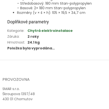
– Středobasový: 180 mm titan-polypropylen
– Basové: 2× 180 mm titan-polypropylen
Rozměry (v × š × h): 105 × 19,5 × 34,7 cm
Doplňkové parametry
Kategorie
:
Chytrá elektroinstalace
Záruka
:
2 roky
Hmotnost
:
24.1 kg
Položka byla vyprodána…
Z
á
p
a
PROVOZOVNA
t
í
SMAR s.r.o.
Škroupova 1397/48
430 01 Chomutov