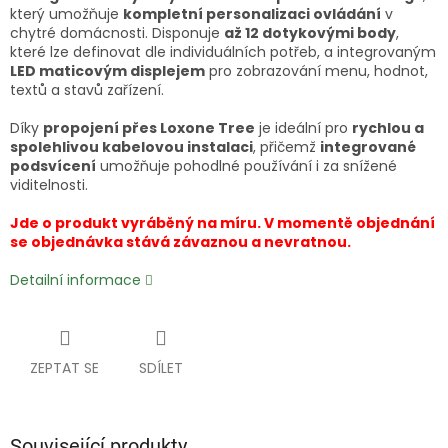
který umožňuje
kompletní personalizaci ovládání
v
chytré domácnosti. Disponuje
až 12 dotykovými body
,
které lze definovat dle individuálních potřeb, a integrovaným
LED maticovým displejem
pro zobrazování menu, hodnot,
textů a stavů zařízení.
Díky
propojení přes Loxone Tree
je ideální pro
rychlou a
spolehlivou kabelovou instalaci
, přičemž
integrované
podsvícení
umožňuje pohodlné používání i za snížené
viditelnosti.
Jde o produkt vyráběný na míru. V momentě objednání
se objednávka stává závaznou a nevratnou.
Detailní informace
ZEPTAT SE
SDÍLET
Související produkty