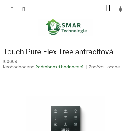
Přejít
NÁKUP
na
obsah
KOŠÍK
Touch Pure Flex Tree antracitová
100609
Průměrné
Neohodnoceno
Podrobnosti hodnocení
Značka:
Loxone
hodnocení
produktu
je
0,0
z
5
hvězdiček.