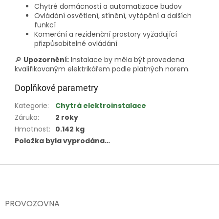
Chytré domácnosti a automatizace budov
Ovládání osvětlení, stínění, vytápění a dalších
funkcí
Komerční a rezidenční prostory vyžadující
přizpůsobitelné ovládání
🔎
Upozornění:
Instalace by měla být provedena
kvalifikovaným elektrikářem podle platných norem.
Doplňkové parametry
Kategorie
:
Chytrá elektroinstalace
Záruka
:
2 roky
Hmotnost
:
0.142 kg
Položka byla vyprodána…
Z
á
p
a
PROVOZOVNA
t