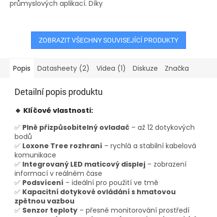
průmyslových aplikací. Díky
robustní konektivitu
široké škále rozhraní,
prostřednictvím rozhraní
včetně Loxone Link, Tree, Air
LAN, Loxone Link a Loxone
a Tree Turbo, umožňuje
Tree, a umožňuje...
snadnou...
ZOBRAZIT VŠECHNY SOUVISEJÍCÍ PRODUKTY
Popis
Datasheety (2)
Videa (1)
Diskuze
Značka
Detailní popis produktu
🔹 Klíčové vlastnosti:
✅
Plně přizpůsobitelný ovladač
– až 12 dotykových
bodů
✅
Loxone Tree rozhraní
– rychlá a stabilní kabelová
komunikace
✅
Integrovaný LED maticový displej
– zobrazení
informací v reálném čase
✅
Podsvícení
– ideální pro použití ve tmě
✅
Kapacitní dotykové ovládání s hmatovou
zpětnou vazbou
✅
Senzor teploty
– přesné monitorování prostředí