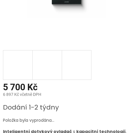
5 700 Kč
6 897 Kč včetně DPH
Měrná
Dodání 1-2 týdny
cena:
Položka byla vyprodána…
Inteligentní dotykový ovladač
s
kapacitní technologií
,