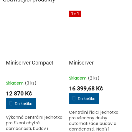
1 + 1
Miniserver Compact
Miniserver
Skladem
(2 ks)
Průměrné
Skladem
(3 ks)
hodnocení
16 399,68 Kč
produktu
12 870 Kč
je
Do košíku
4,5
Do košíku
z
Centrální řídicí jednotka
5
Výkonná centrální jednotka
pro všechny druhy
hvězdiček.
pro řízení chytré
automatizace budov a
domácnosti, budov i
domácností. Nabízí