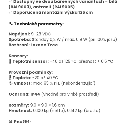
✅
Dostupný ve dvou barevných variantách
–
bílá
(RAL9003), antracit (RAL9005)
✅
Doporučená montážní výška 135 cm
🔧 Technické parametry:
Napájení:
9–28 VDC
Spotřeba:
Standby 0,2 W / max. 0,9 W (při 100% jasu)
Rozhraní: Loxone Tree
Senzory:
🌡
Teplotní senzor:
-40 až 125 °C, přesnost ± 0,5 °C
Provozní podmínky:
🌡
Teplota:
-20 až 40 °C
💦
Vlhkost:
max. 95 % r.H. (nekondenzující)
Ochrana:
IP44
(vhodné pro vlhké prostředí)
Rozměry:
9,0 × 9,0 × 1,6 cm
Hmotnost:
0,100 kg (netto), 0,142 kg (brutto)
🛠
Použití: