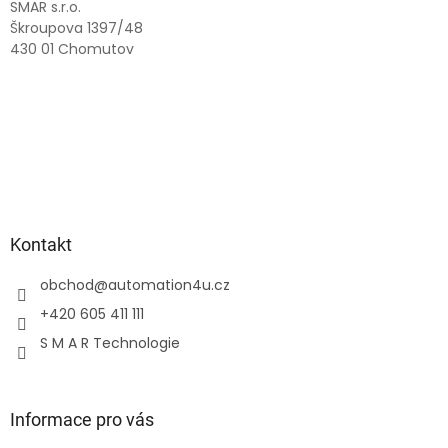
í
SMAR s.r.o.
Škroupova 1397/48
430 01 Chomutov
Kontakt
obchod
@
automation4u.cz
+420 605 411 111
S M A R Technologie
Informace pro vás