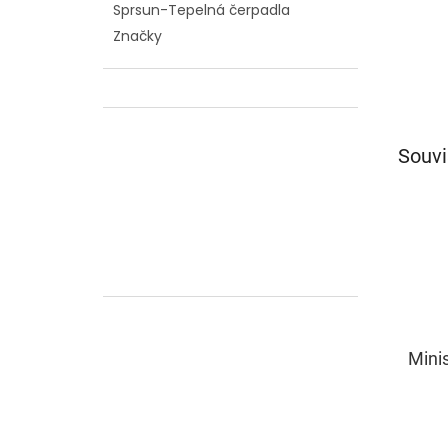
Sprsun-Tepelná čerpadla
Značky
Souvi
Mini
Prům
hodn