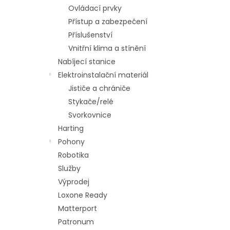
n
Ovládací prvky
e
Přístup a zabezpečení
l
Příslušenství
Vnitřní klima a stínění
Nabíjecí stanice
Elektroinstalační materiál
Jističe a chrániče
Stykače/relé
Svorkovnice
Harting
Pohony
Robotika
Služby
Výprodej
Loxone Ready
Matterport
Patronum