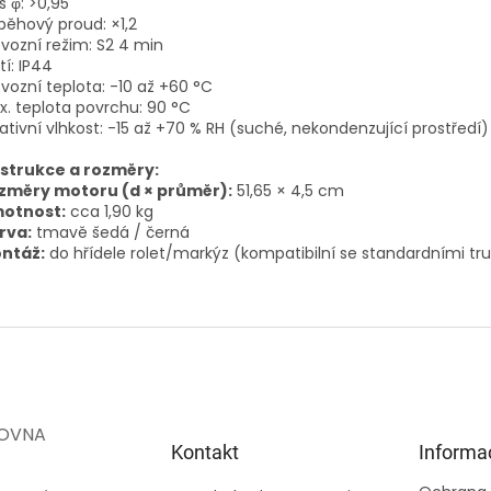
s φ: >0,95
běhový proud: ×1,2
ovozní režim: S2 4 min
tí: IP44
ovozní teplota: -10 až +60 °C
x. teplota povrchu: 90 °C
lativní vlhkost: -15 až +70 % RH (suché, nekondenzující prostředí)
strukce a rozměry:
změry motoru (d × průměr):
51,65 × 4,5 cm
otnost:
cca 1,90 kg
rva:
tmavě šedá / černá
ntáž:
do hřídele rolet/markýz (kompatibilní se standardními tr
OVNA
Kontakt
Informa
.