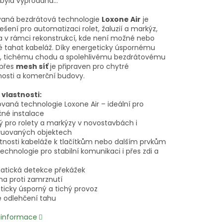
 byla vyprodána…
vaná bezdrátová technologie
Loxone Air
je
řešení pro automatizaci rolet, žaluzií a markýz,
 v rámci rekonstrukcí, kde není možné nebo
 tahat kabeláž. Díky energeticky úspornému
, tichému chodu a spolehlivému bezdrátovému
 přes
mesh síť
je připraven pro chytré
sti a komerční budovy.
 vlastnosti:
ovaná technologie Loxone Air – ideální pro
né instalace
ý pro rolety a markýzy v novostavbách i
ruovaných objektech
utnosti kabeláže k tlačítkům nebo dalším prvkům
echnologie pro stabilní komunikaci i přes zdi a
atická detekce překážek
na proti zamrznutí
ticky úsporný a tichý provoz
e odlehčení tahu
í informace