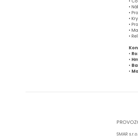
• Co
• Ná
• Pr
• Kry
• Pr
• Ma
• Re
Kon
•
Ro
•
Hm
•
Ba
•
Mo
Z
á
p
a
t
PROVOZ
í
SMAR s.r.o