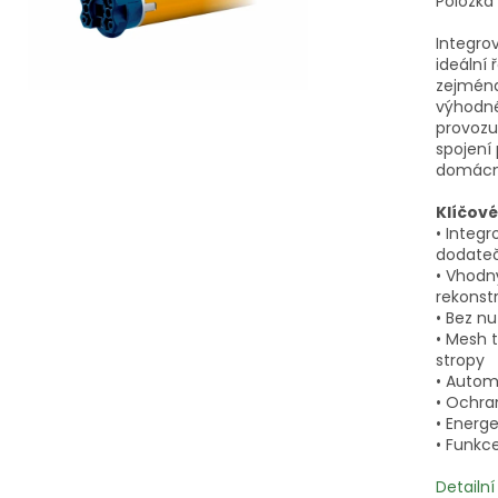
Položka
Integro
ideální 
zejména
výhodné
provozu
spojení
domácno
Klíčové
• Integr
dodateč
• Vhodn
rekonst
• Bez n
• Mesh t
stropy
• Autom
• Ochra
• Energe
• Funkc
Detailn