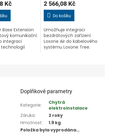
8 Kč
2 566,08 Kč
šíku
Do košíku
r Base Extension
Umožňuje integraci
átový komunikační
bezdrátových zařízení
 integraci
Loxone Air do kabelového
s technologií
systému Loxone Tree.
r do chytré
Tento adaptér slouží také
ti. Umožňuje
k rozšíření dosahu signálu
až 128 zařízení,
Loxone Air, což je ideální
pro velké...
Doplňkové parametry
Chytrá
Kategorie
:
elektroinstalace
Záruka
:
2 roky
Hmotnost
:
1.9 kg
Položka byla vyprodána…