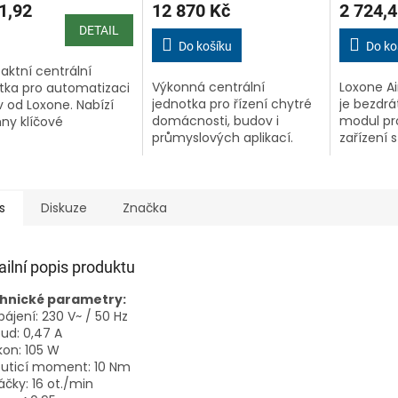
1,92
12 870 Kč
2 724,4
ktu
DETAIL
Do košíku
Do ko
ktní centrální
Výkonná centrální
Loxone Ai
tka pro automatizaci
iček.
jednotka pro řízení chytré
je bezdr
 od Loxone. Nabízí
domácnosti, budov i
modul pro
ny klíčové
průmyslových aplikací.
zařízení 
ikační technologie
Díky široké škále rozhraní,
Loxone Ai
, Air, Link a Tree
včetně Loxone Link, Tree,
domácnos
 – integrované přímo
Air a Tree Turbo, umožňuje
propojení 
zení. Díky...
snadnou...
čímž...
s
Diskuze
Značka
ailní popis produktu
hnické parametry:
pájení: 230 V~ / 50 Hz
oud: 0,47 A
kon: 105 W
outicí moment: 10 Nm
áčky: 16 ot./min