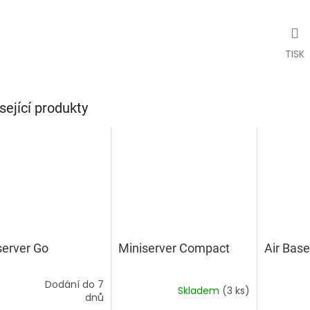
TISK
sející produkty
server Go
Miniserver Compact
Air Base
Dodání do 7
Skladem
(3 ks)
ěrné
dnů
ocení