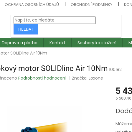
OCHRANA OSOBNÍCH ÚDAJŮ
OBCHODNÍ PODMÍNKY
KON
HLEDAT
Doprava a platba
Kontakt
Soubory ke stažení
M
tor SOLIDline Air 10Nm
bkový motor SOLIDline Air 10Nm
100182
rné
dnoceno
Podrobnosti hodnocení
Značka:
Loxone
ení
5 4
tu
6 580,46
Měrná
Dodá
cena:
ek.
Můžeme 