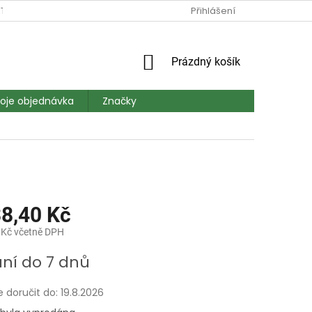
TAKT
DOPRAVA A PLATBA
MAPA SERVERU
Přihlášení
HODNOCEN
NÁKUPNÍ
Prázdný košík
KOŠÍK
oje objednávka
Značky
38,40 Kč
 Kč včetně DPH
ní do 7 dnů
doručit do:
19.8.2026