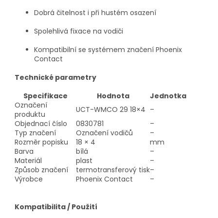
Dobrá čitelnost i při hustém osazení
Spolehlivá fixace na vodiči
Kompatibilní se systémem značení Phoenix
Contact
Technické parametry
Specifikace
Hodnota
Jednotka
Označení
UCT-WMCO 29 18×4
–
produktu
Objednací číslo
0830781
–
Typ značení
Označení vodičů
–
Rozměr popisku
18 × 4
mm
Barva
bílá
–
Materiál
plast
–
Způsob značení
termotransferový tisk
–
Výrobce
Phoenix Contact
–
Kompatibilita / Použití