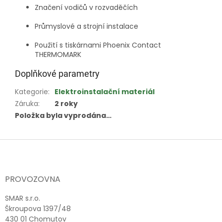
Značení vodičů v rozvaděčích
Průmyslové a strojní instalace
Použití s tiskárnami Phoenix Contact
THERMOMARK
Doplňkové parametry
Kategorie
:
Elektroinstalační materiál
Záruka
:
2 roky
Položka byla vyprodána…
Z
á
p
a
PROVOZOVNA
t
í
SMAR s.r.o.
Škroupova 1397/48
430 01 Chomutov