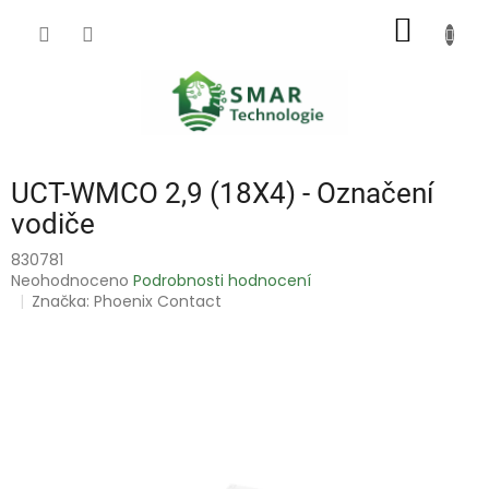
Přejít
NÁKUP
na
obsah
KOŠÍK
UCT-WMCO 2,9 (18X4) - Označení
vodiče
830781
Průměrné
Neohodnoceno
Podrobnosti hodnocení
hodnocení
Značka:
Phoenix Contact
produktu
je
0,0
z
5
hvězdiček.