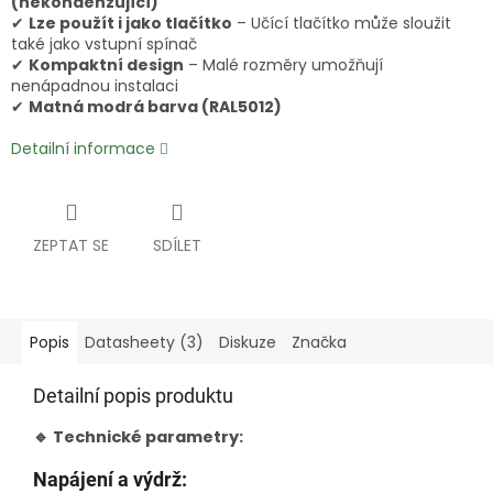
(nekondenzující)
✔
Lze použít i jako tlačítko
– Učící tlačítko může sloužit
také jako vstupní spínač
✔
Kompaktní design
– Malé rozměry umožňují
nenápadnou instalaci
✔
Matná modrá barva (RAL5012)
Detailní informace
ZEPTAT SE
SDÍLET
Popis
Datasheety (3)
Diskuze
Značka
Detailní popis produktu
🔹 Technické parametry:
Napájení a výdrž: