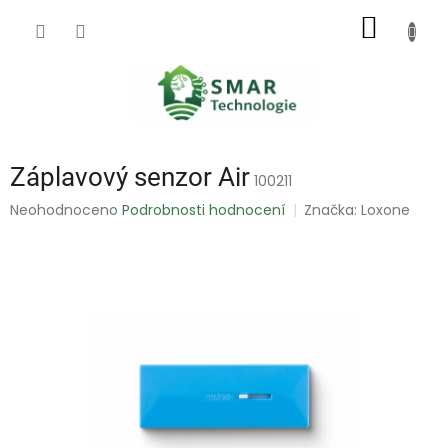
Přejít
NÁKUP
na
obsah
KOŠÍK
Záplavový senzor Air
100211
Průměrné
Neohodnoceno
Podrobnosti hodnocení
Značka:
Loxone
hodnocení
produktu
je
0,0
z
5
hvězdiček.