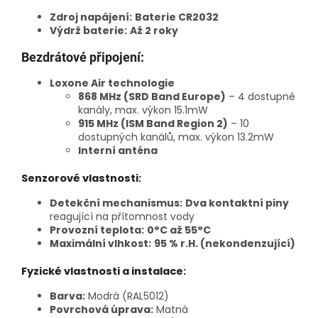
Zdroj napájení:
Baterie CR2032
Výdrž baterie:
Až 2 roky
Bezdrátové připojení:
Loxone Air technologie
868 MHz (SRD Band Europe)
– 4 dostupné
kanály, max. výkon 15.1mW
915 MHz (ISM Band Region 2)
– 10
dostupných kanálů, max. výkon 13.2mW
Interní anténa
Senzorové vlastnosti:
Detekční mechanismus:
Dva kontaktní piny
reagující na přítomnost vody
Provozní teplota:
0°C až 55°C
Maximální vlhkost:
95 % r.H. (nekondenzující)
Fyzické vlastnosti a instalace:
Barva:
Modrá (RAL5012)
Povrchová úprava:
Matná