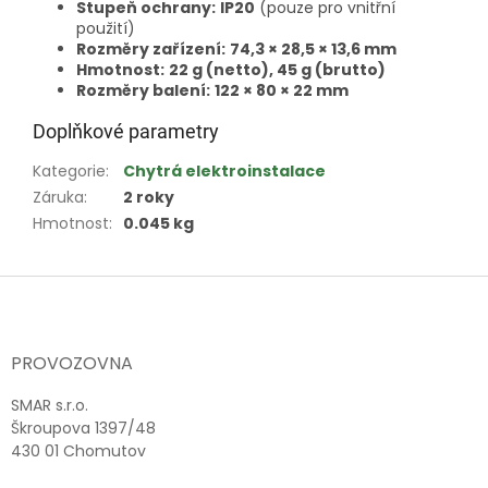
Stupeň ochrany:
IP20
(pouze pro vnitřní
použití)
Rozměry zařízení:
74,3 × 28,5 × 13,6 mm
Hmotnost:
22 g (netto), 45 g (brutto)
Rozměry balení:
122 × 80 × 22 mm
Doplňkové parametry
Kategorie
:
Chytrá elektroinstalace
Záruka
:
2 roky
Hmotnost
:
0.045 kg
Z
á
p
a
PROVOZOVNA
t
í
SMAR s.r.o.
Škroupova 1397/48
430 01 Chomutov