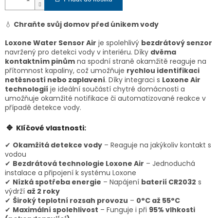
💧
Chraňte svůj domov před únikem vody
Loxone Water Sensor Air
je spolehlivý
bezdrátový senzor
navržený pro detekci vody v interiéru. Díky
dvěma
kontaktním pinům
na spodní straně okamžitě reaguje na
přítomnost kapaliny, což umožňuje
rychlou identifikaci
netěsností nebo zaplavení
. Díky integraci s
Loxone Air
technologií
je ideální součástí chytré domácnosti a
umožňuje okamžité notifikace či automatizované reakce v
případě detekce vody.
🔹
Klíčové vlastnosti:
✔
Okamžitá detekce vody
– Reaguje na jakýkoliv kontakt s
vodou
✔
Bezdrátová technologie Loxone Air
– Jednoduchá
instalace a připojení k systému Loxone
✔
Nízká spotřeba energie
– Napájení
baterií CR2032
s
výdrží
až 2 roky
✔
Široký teplotní rozsah provozu
–
0°C až 55°C
✔
Maximální spolehlivost
– Funguje i při
95% vlhkosti