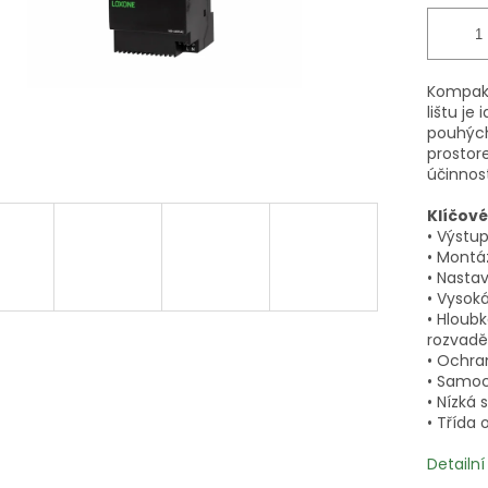
Kompaktn
lištu je
pouhých
prostore
účinnost
Klíčové
• Výstup
• Montáž
• Nastav
• Vysoká
• Hloub
rozvad
• Ochran
• Samoc
• Nízká
• Třída o
Detailn