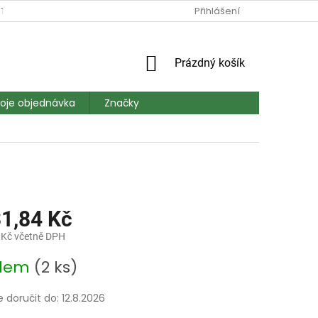
TAKT
DOPRAVA A PLATBA
MAPA SERVERU
Přihlášení
HODNOCEN
NÁKUPNÍ
Prázdný košík
KOŠÍK
oje objednávka
Značky
31,84 Kč
 Kč včetně DPH
adem
(2 ks)
doručit do:
12.8.2026