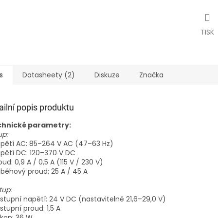
TISK
s
Datasheety (2)
Diskuze
Značka
ailní popis produktu
hnické parametry:
up:
apětí AC: 85–264 V AC (47–63 Hz)
apětí DC: 120–370 V DC
oud: 0,9 A / 0,5 A (115 V / 230 V)
áběhový proud: 25 A / 45 A
tup:
ýstupní napětí: 24 V DC (nastavitelné 21,6–29,0 V)
ýstupní proud: 1,5 A
ýkon: 36 W