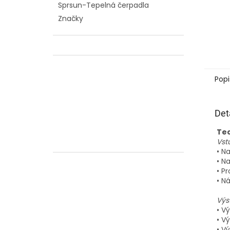
Sprsun-Tepelná čerpadla
Značky
Popi
Det
C
Tec
h
Vst
a
t
• N
G
• N
P
• Pr
T
ř
• N
e
k
l
Výs
:
• V
• V
• V