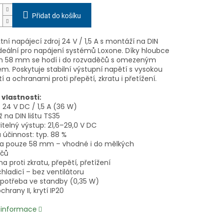
Přidat do košíku
í napájecí zdroj 24 V / 1,5 A s montáží na DIN
 ideální pro napájení systémů Loxone. Díky hloubce
 58 mm se hodí i do rozvaděčů s omezeným
m. Poskytuje stabilní výstupní napětí s vysokou
í a ochranami proti přepětí, zkratu i přetížení.
 vlastnosti:
 24 V DC / 1,5 A (36 W)
 na DIN lištu TS35
itelný výstup: 21,6–29,0 V DC
 účinnost: typ. 88 %
ka pouze 58 mm – vhodné i do mělkých
ěčů
a proti zkratu, přepětí, přetížení
hladicí – bez ventilátoru
 spotřeba ve standby (0,35 W)
chrany II, krytí IP20
í informace