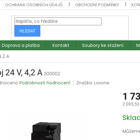
OCHRANA OSOBNÍCH ÚDAJŮ
OBCHODNÍ PODMÍNKY
KON
HLEDAT
Doprava a platba
Kontakt
Soubory ke stažení
M
4,2 A
j 24 V, 4,2 A
200002
rné
dnoceno
Podrobnosti hodnocení
Značka:
Loxone
ení
1 7
tu
2 095,53
Měrná
Skl
cena:
ek.
Můžeme 