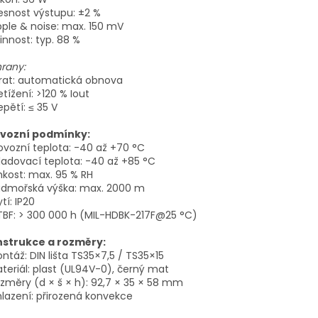
řesnost výstupu: ±2 %
ipple & noise: max. 150 mV
činnost: typ. 88 %
rany:
krat: automatická obnova
etížení: >120 % Iout
epětí: ≤ 35 V
vozní podmínky:
rovozní teplota: -40 až +70 °C
kladovací teplota: -40 až +85 °C
lhkost: max. 95 % RH
admořská výška: max. 2000 m
ytí: IP20
TBF: > 300 000 h (MIL-HDBK-217F@25 °C)
strukce a rozměry:
ontáž: DIN lišta TS35×7,5 / TS35×15
ateriál: plast (UL94V-0), černý mat
ozměry (d × š × h): 92,7 × 35 × 58 mm
hlazení: přirozená konvekce