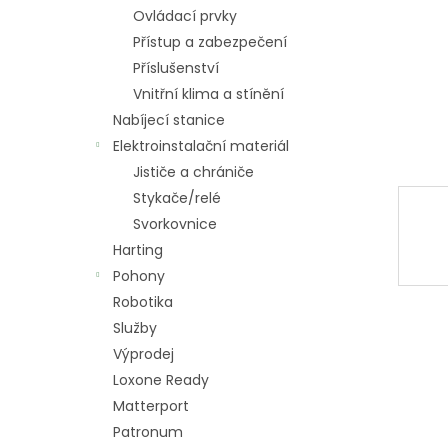
n
Ovládací prvky
e
Přístup a zabezpečení
l
Příslušenství
Vnitřní klima a stínění
Nabíjecí stanice
Elektroinstalační materiál
Jističe a chrániče
Stykače/relé
Svorkovnice
Harting
Pohony
Robotika
Služby
Výprodej
Loxone Ready
Matterport
Patronum