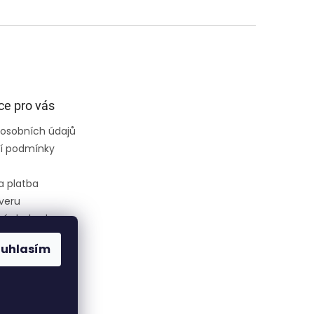
ce pro vás
osobních údajů
í podmínky
a platba
veru
ní obchodu
ouhlasím
ce
ednávka