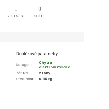
ZEPTAT SE
SDÍLET
Doplňkové parametry
Chytrá
Kategorie
:
elektroinstalace
Záruka
:
2 roky
Hmotnost
:
0.115 kg