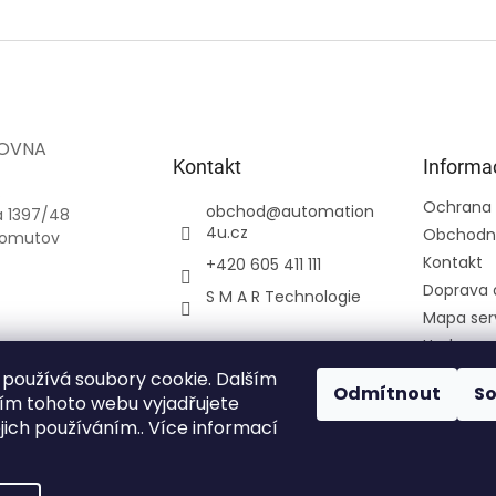
OVNA
Kontakt
Informa
.
Ochrana 
obchod
@
automation
a 1397/48
4u.cz
Obchodn
homutov
Kontakt
+420 605 411 111
Doprava 
S M A R Technologie
Mapa ser
Hodnoce
Přihlášení
používá soubory cookie. Dalším
Odmítnout
S
Registra
m tohoto webu vyjadřujete
ejich používáním.. Více informací
Moje obj