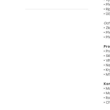
• P
• R
• Ú
Och
• Z
• Př
• Př
Pro
• P
• S
• V
• N
• Kr
• M
Kon
• M
• M
• R
• C