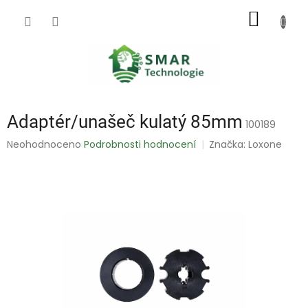
Přejít
NÁKUP
na
obsah
KOŠÍK
Adaptér/unašeč kulatý 85mm
100189
Průměrné
Neohodnoceno
Podrobnosti hodnocení
Značka:
Loxone
hodnocení
produktu
je
0,0
z
5
hvězdiček.