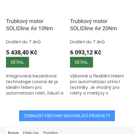
Trubkový motor
Trubkový motor
SOLIDline Air 10Nm
SOLIDline Air 20Nm
Dodání do 7 dnů
Dodání do 7 dnů
5 438,40 Kč
6 093,12 Kč
DETAIL
DETAIL
Integrovaná bezdrátová
Výkonné a flexibilní řešení
technologie Loxone Air je
pro automatizaci stínicí
ideální řešení pro
techniky. Je vhodný pro
automatizaci rolet, žaluzií a
rolety a markýzy v
markýz, zejména v rámci
novostavbách i při
rekonstrukcí, kde není
rekonstrukcích, kde není k
možné nebo výhodné
dispozici kabeláž. Díky
tahat...
mesh síti...
ZOBRAZIT VŠECHNY SOUVISEJÍCÍ PRODUKTY
Popis
Diskuze
Značka