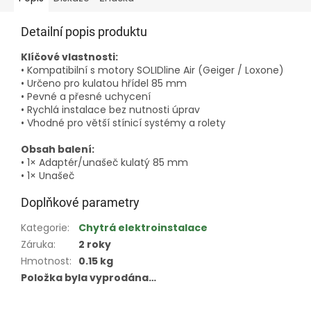
Detailní popis produktu
Klíčové vlastnosti:
• Kompatibilní s motory SOLIDline Air (Geiger / Loxone)
• Určeno pro kulatou hřídel 85 mm
• Pevné a přesné uchycení
• Rychlá instalace bez nutnosti úprav
• Vhodné pro větší stínicí systémy a rolety
Obsah balení:
• 1× Adaptér/unašeč kulatý 85 mm
• 1× Unašeč
Doplňkové parametry
Kategorie
:
Chytrá elektroinstalace
Záruka
:
2 roky
Hmotnost
:
0.15 kg
Položka byla vyprodána…