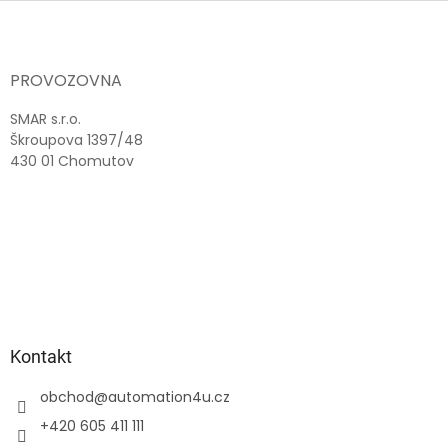
Z
á
p
a
PROVOZOVNA
t
í
SMAR s.r.o.
Škroupova 1397/48
430 01 Chomutov
Kontakt
obchod
@
automation4u.cz
+420 605 411 111