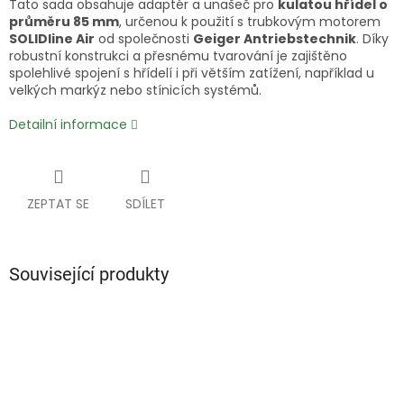
Tato sada obsahuje adaptér a unašeč pro
kulatou hřídel o
průměru 85 mm
, určenou k použití s trubkovým motorem
SOLIDline Air
od společnosti
Geiger Antriebstechnik
. Díky
robustní konstrukci a přesnému tvarování je zajištěno
spolehlivé spojení s hřídelí i při větším zatížení, například u
velkých markýz nebo stínicích systémů.
Detailní informace
ZEPTAT SE
SDÍLET
Související produkty