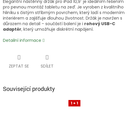
Elegantní nástěnný držák pro iPad 10,9" je ideálním řešením
pro pevnou montáž tabletu na zeď. Je vyroben z kvalitního
hliníku s čistým stříbrným povrchem, který ladí s moderním
interiérem a zajišťuje dlouhou životnost. Držák je navržen s
důrazem na detail – součástí balení je i
rohový USB-C
adaptér
, který umožňuje diskrétní napájení.
Detailní informace
ZEPTAT SE
SDÍLET
Související produkty
1 + 1