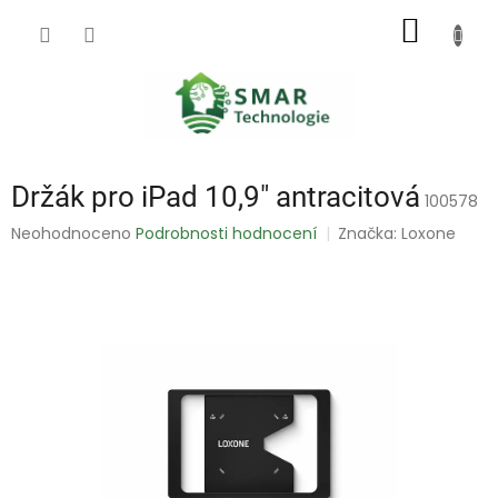
Přejít
NÁKUP
na
obsah
KOŠÍK
Držák pro iPad 10,9" antracitová
100578
Průměrné
Neohodnoceno
Podrobnosti hodnocení
Značka:
Loxone
hodnocení
produktu
je
0,0
z
5
hvězdiček.