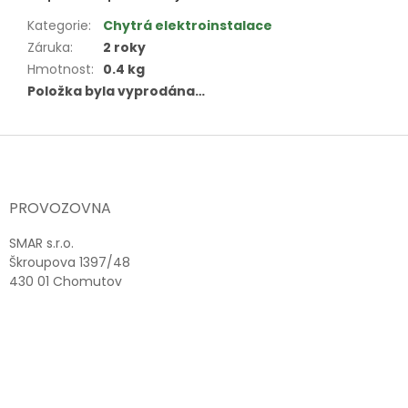
Kategorie
:
Chytrá elektroinstalace
Záruka
:
2 roky
Hmotnost
:
0.4 kg
Položka byla vyprodána…
Z
á
p
a
PROVOZOVNA
t
í
SMAR s.r.o.
Škroupova 1397/48
430 01 Chomutov