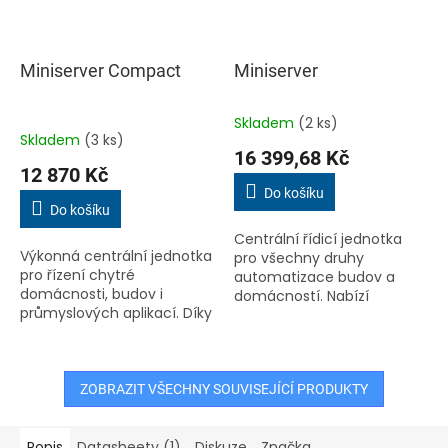
Miniserver Compact
Miniserver
Skladem
(2 ks)
Průměrné
Skladem
(3 ks)
hodnocení
16 399,68 Kč
produktu
12 870 Kč
je
Do košíku
4,5
Do košíku
z
Centrální řídicí jednotka
5
Výkonná centrální jednotka
pro všechny druhy
hvězdiček.
pro řízení chytré
automatizace budov a
domácnosti, budov i
domácností. Nabízí
průmyslových aplikací. Díky
robustní konektivitu
široké škále rozhraní,
prostřednictvím rozhraní
včetně Loxone Link, Tree, Air
LAN, Loxone Link a Loxone
a Tree Turbo, umožňuje
Tree, a umožňuje...
snadnou...
ZOBRAZIT VŠECHNY SOUVISEJÍCÍ PRODUKTY
Popis
Datasheety (1)
Diskuze
Značka