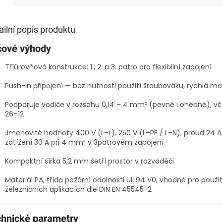
ailní popis produktu
čové výhody
Tříúrovňová konstrukce: 1., 2. a 3. patro pro flexibilní zapojení
Push-in připojení — bez nutnosti použití šroubováku, rychlá m
Podporuje vodiče v rozsahu 0,14 – 4 mm² (pevné i ohebné), v
26–12
Jmenovité hodnoty 400 V (L–L), 250 V (L–PE / L–N), proud 24 A
zatížení 30 A při 4 mm² v 3patrovém zapojení
Kompaktní šířka 5,2 mm šetří prostor v rozvaděči
Materiál PA, třída požární odolnosti UL 94 V0, vhodné pro použit
železničních aplikacích dle DIN EN 45545-2
hnické parametry