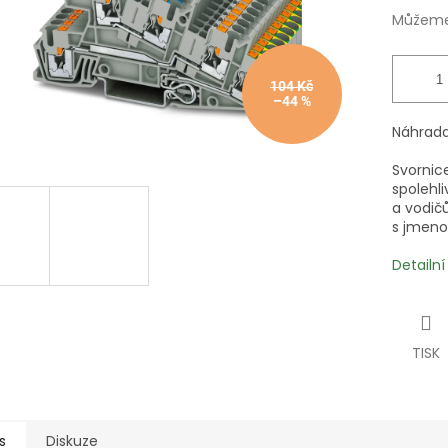
Můžeme 
104 Kč
–44 %
Náhrada
Svornic
spolehl
a vodič
s jmeno
Detailn
TISK
s
Diskuze