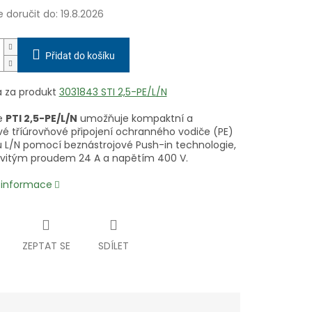
doručit do:
19.8.2026
Přidat do košíku
 za produkt
3031843 STI 2,5-PE/L/N
e
PTI 2,5-PE/L/N
umožňuje kompaktní a
ivé tříúrovňové připojení ochranného vodiče (PE)
ů L/N pomocí beznástrojové Push-in technologie,
vitým proudem 24 A a napětím 400 V.
í informace
ZEPTAT SE
SDÍLET