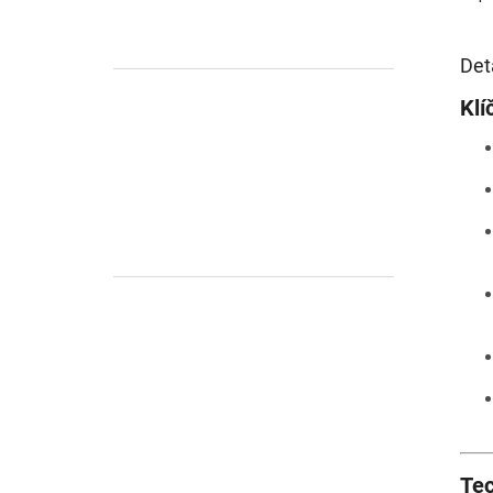
Det
Klí
Tec