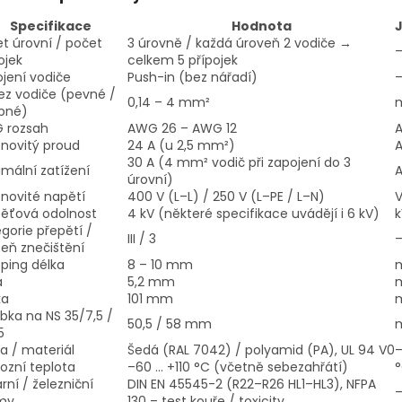
Specifikace
Hodnota
t úrovní / počet
3 úrovně / každá úroveň 2 vodiče →
ojek
celkem 5 přípojek
ojení vodiče
Push-in (bez nářadí)
ez vodiče (pevné /
0,14 – 4 mm²
bné)
 rozsah
AWG 26 – AWG 12
novitý proud
24 A (u 2,5 mm²)
30 A (4 mm² vodič při zapojení do 3
mální zatížení
úrovní)
novité napětí
400 V (L–L) / 250 V (L–PE / L–N)
pěťová odolnost
4 kV (některé specifikace uvádějí i 6 kV)
k
gorie přepětí /
III / 3
eň znečištění
pping délka
8 – 10 mm
a
5,2 mm
ka
101 mm
bka na NS 35/7,5 /
50,5 / 58 mm
5
a / materiál
Šedá (RAL 7042) / polyamid (PA), UL 94 V0
ozní teplota
–60 … +110 °C (včetně sebezahřátí)
rní / železniční
DIN EN 45545-2 (R22–R26 HL1–HL3), NFPA
my
130 – test kouře / toxicity