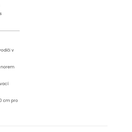
g
s
odiči v
ní norem
vací
0 cm pro