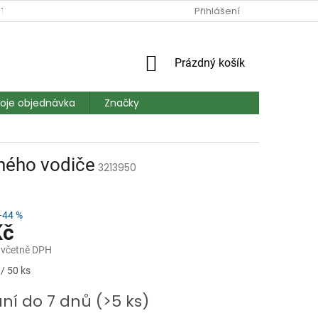
TAKT
DOPRAVA A PLATBA
MAPA SERVERU
Přihlášení
HODNOCEN
NÁKUPNÍ
Prázdný košík
KOŠÍK
oje objednávka
Značky
nného vodiče
3213950
–44 %
Kč
 včetně DPH
/ 50 ks
ní do 7 dnů
(>5 ks)