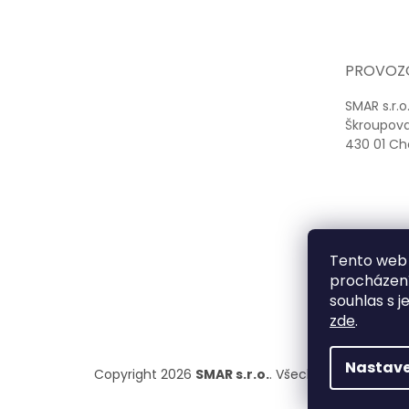
á
p
a
t
PROVOZ
í
SMAR s.r.o
Škroupov
430 01 C
Tento web 
procházení
souhlas s j
zde
.
Nastave
Copyright 2026
SMAR s.r.o.
. Všechna práva vyhr