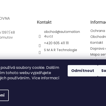
OVNA
Kontakt
Informa
.
Ochrana 
obchod
@
automation
a 1397/48
4u.cz
Obchodn
homutov
Kontakt
+420 605 411 111
Doprava 
S M A R Technologie
Mapa ser
Hodnoce
Přihlášení
používá soubory cookie. Dalším
Odmítnout
S
Registra
m tohoto webu vyjadřujete
ejich používáním.. Více informací
Moje obj
ní
azena.