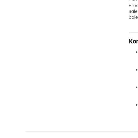
Hmo
Bale
bale
Kom
Z