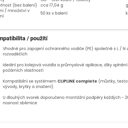
tnost (bez balení)
cca 17,04 g
ní / množství v
50 ks v balení
k
ní
patibilita / použití
Vhodné pro zapojení ochranného vodiče (PE) společně s L / N v
rozvaděčích
Ideální pro kolejová vozidla a průmyslové aplikace, díky splně
požárních vlastností
Kompatibilní se systémem
CLIPLINE complete
(můstky, testo
vývody, krytky a značení)
U dlouhých svorek doporučeno montážní podpěry každých ~ 2
nosnost sběrnice