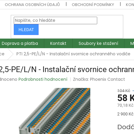
OCHRANA OSOBNÍCH ÚDAJŮ
OBCHODNÍ PODMÍNKY
KON
HLEDAT
Doprava a platba
Kontakt
Soubory ke stažení
M
ce
PTI 2,5-PE/L/N - Instalační svornice ochranného vodiče
2,5-PE/L/N - Instalační svornice ochra
rné
dnoceno
Podrobnosti hodnocení
Značka:
Phoenix Contact
ení
tu
104 Kč
58 
70,18 Kč
Měrná
2 900 Kč 
ek.
cena:
Dodá