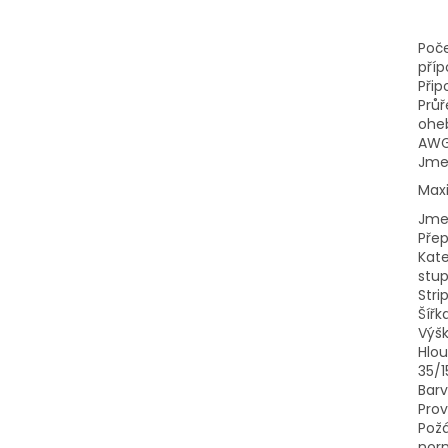
Poče
příp
Přip
Průř
ohe
AWG
Jme
Maxi
Jme
Pře
Kate
stup
Stri
Šířk
Výš
Hlou
35/1
Barv
Prov
Požá
nor