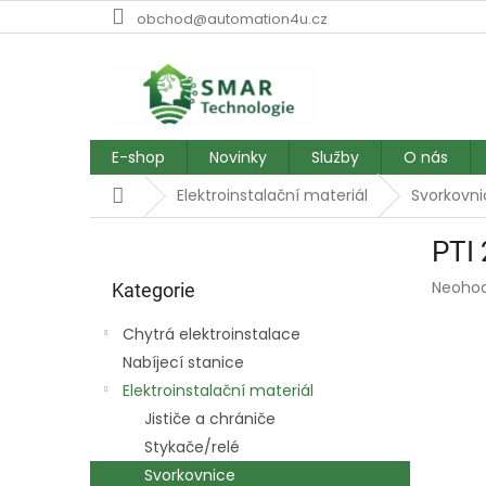
Přejít
obchod@automation4u.cz
na
obsah
E-shop
Novinky
Služby
O nás
Domů
Elektroinstalační materiál
Svorkovni
P
PTI 
o
Přeskočit
s
Průmě
Neoho
kategorie
Kategorie
t
hodnoc
r
produk
Chytrá elektroinstalace
a
je
Nabíjecí stanice
0,0
n
z
Elektroinstalační materiál
n
5
í
Jističe a chrániče
hvězdič
p
Stykače/relé
a
Svorkovnice