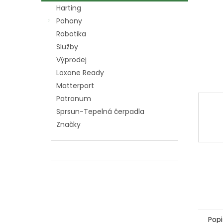
n
Harting
e
Pohony
l
Robotika
Služby
Výprodej
Loxone Ready
Matterport
Patronum
Sprsun-Tepelná čerpadla
Značky
Popi