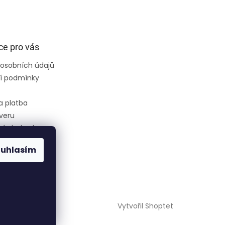
ce pro vás
osobních údajů
í podmínky
a platba
veru
ní obchodu
ouhlasím
ce
ednávka
Vytvořil Shoptet