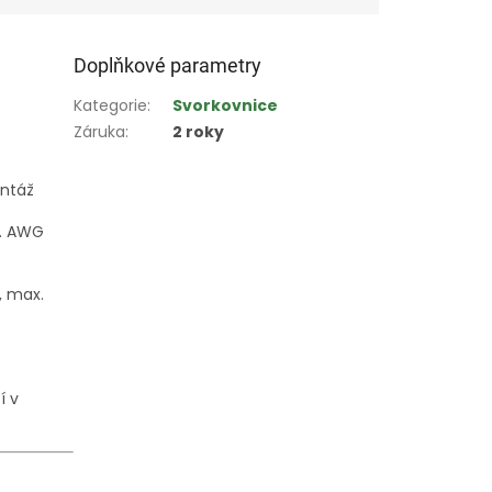
Doplňkové parametry
Kategorie
:
Svorkovnice
Záruka
:
2 roky
ontáž
č. AWG
, max.
í v