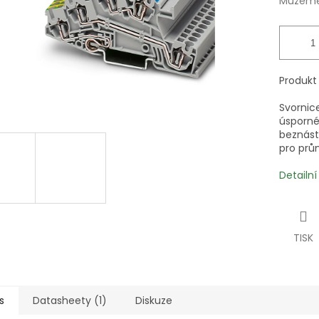
Můžeme 
Produkt
Svornic
úsporné
beznást
pro prů
Detailn
TISK
s
Datasheety (1)
Diskuze