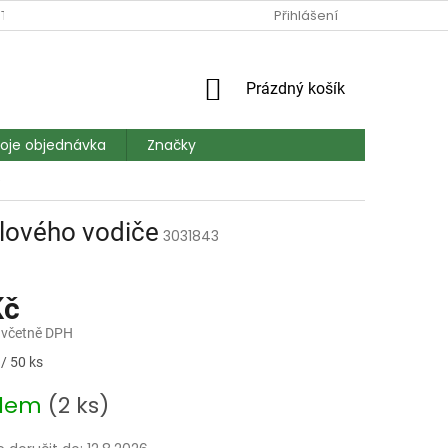
TAKT
DOPRAVA A PLATBA
MAPA SERVERU
Přihlášení
HODNOCEN
NÁKUPNÍ
Prázdný košík
KOŠÍK
oje objednávka
Značky
e
ulového vodiče
3031843
Kč
 včetně DPH
/ 50 ks
adem
(2 ks)