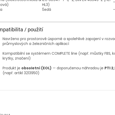
jová)
HL3)
va
Šedá
patibilita / použití
Navrženo pro prostorově úsporné a spolehlivé zapojení v rozv
průmyslových a železničních aplikací
Kompatibilní se systémem COMPLETE line (např. můstky FBS, 
krytky, značení)
Produkt je
obsoletní (EOL)
— doporučenou náhradou je
PTI 2
(např. artikl 3213950)