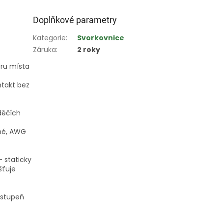
Doplňkové parametry
Kategorie
:
Svorkovnice
Záruka
:
2 roky
oru místa
ntakt bez
děčích
bné, AWG
 staticky
šťuje
 stupeň