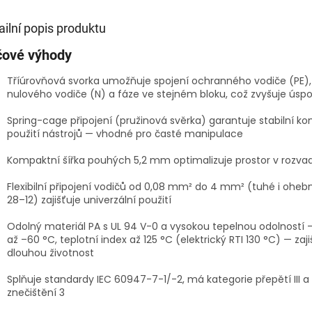
ailní popis produktu
čové výhody
Tříúrovňová svorka umožňuje spojení ochranného vodiče (PE),
nulového vodiče (N) a fáze ve stejném bloku, což zvyšuje úsp
Spring-cage připojení (pružinová svěrka) garantuje stabilní ko
použití nástrojů — vhodné pro časté manipulace
Kompaktní šířka pouhých 5,2 mm optimalizuje prostor v rozva
Flexibilní připojení vodičů od 0,08 mm² do 4 mm² (tuhé i ohe
28–12) zajišťuje univerzální použití
Odolný materiál PA s UL 94 V-0 a vysokou tepelnou odolností —
až –60 °C, teplotní index až 125 °C (elektrický RTI 130 °C) — zaji
dlouhou životnost
Splňuje standardy IEC 60947-7-1/-2, má kategorie přepětí III a
znečištění 3