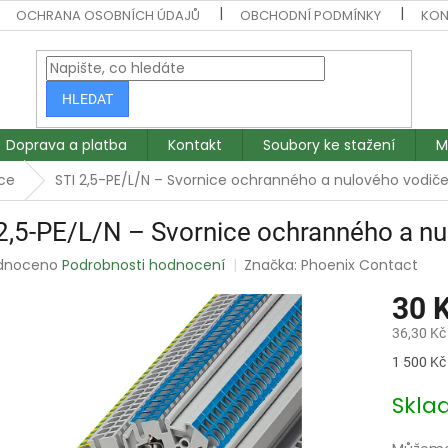
OCHRANA OSOBNÍCH ÚDAJŮ
OBCHODNÍ PODMÍNKY
KON
HLEDAT
Doprava a platba
Kontakt
Soubory ke stažení
M
ce
STI 2,5-PE/L/N – Svornice ochranného a nulového vodič
2,5-PE/L/N – Svornice ochranného a n
rné
dnoceno
Podrobnosti hodnocení
Značka:
Phoenix Contact
ení
30 
tu
36,30 Kč
Měrná
1 500 Kč 
cena:
ek.
Skl