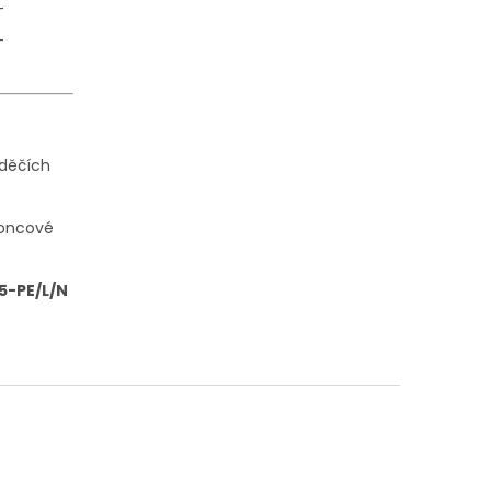
—
—
aděčích
koncové
,5-PE/L/N