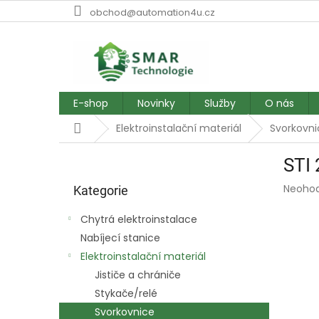
Přejít
obchod@automation4u.cz
na
obsah
E-shop
Novinky
Služby
O nás
Domů
Elektroinstalační materiál
Svorkovni
P
STI 
o
Přeskočit
s
Průmě
Neoho
kategorie
Kategorie
t
hodnoc
r
produk
Chytrá elektroinstalace
a
je
Nabíjecí stanice
0,0
n
z
Elektroinstalační materiál
n
5
í
Jističe a chrániče
hvězdič
p
Stykače/relé
a
Svorkovnice