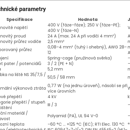
hnické parametry
Specifikace
Hodnota
400 V (fáze–fáze); 250 V (fáze–PE);
novité napětí
400 V (fáze–N)
novitý proud
24 A (max. 24 A při vodiči 4 mm²)
ovitý průřez vodiče
2,5 mm²
0,08–4 mm² (tuhý i ohebný), AWG 28–
porovaný průřez
12
ojení
Spring-cage (pružinová svěrka)
t pater / potenciálů
3 / 2 (PE + N)
a
5,2 mm
bka na liště NS 35/7,5 /
50,5 / 58 mm
0,77 W (na jednu úroveň), násobí se při
imální výkonová ztráta
více úrovních
vé přepětí
4 kV
k
gorie přepětí / stupeň
III / 3
ištění
ační materiál /
Polyamid (PA), UL 94 V-0
avost
ozní teplota
–60 °C … +125 °C (IEC); RTI Elec. 130 °C
ma (elektrotechnická &
IEC 60947-7-1/-2; DIN EN 45545-2 (HL1–