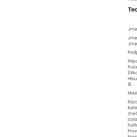
Tec
Jme
Jme
Jmen
Pod
Přip
Poče
Šířk
Hlou
15
Max
Rázo
Kate
zneč
Izol
hořl
Prov
Nor