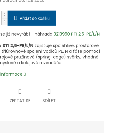
doručit do:
12.8.2026
Přidat do košíku
 se již nevyrábí - náhrada
3213950 PTI 2,5-PE/L/N
e
STI 2,5-PE/L/N
zajišťuje spolehlivé, prostorově
 tříúrovňové spojení vodičů PE, N a fáze pomocí
rojové pružinové (spring-cage) svěrky, vhodné
myslové a kolejové rozvaděče.
í informace
ZEPTAT SE
SDÍLET