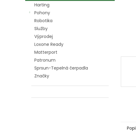
n
Harting
e
Pohony
l
Robotika
Služby
Výprodej
Loxone Ready
Matterport
Patronum
Sprsun-Tepelná čerpadla
Značky
Popi