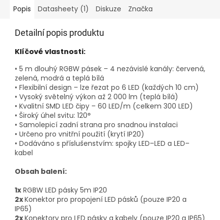
Popis
Datasheety (1)
Diskuze
Značka
Detailní popis produktu
Klíčové vlastnosti:
• 5 m dlouhý RGBW pásek – 4 nezávislé kanály: červená,
zelená, modrá a teplá bílá
• Flexibilní design – lze řezat po 6 LED (každých 10 cm)
• Vysoký světelný výkon až 2 000 lm (teplá bílá)
• Kvalitní SMD LED čipy – 60 LED/m (celkem 300 LED)
• Široký úhel svitu: 120°
• Samolepicí zadní strana pro snadnou instalaci
• Určeno pro vnitřní použití (krytí IP20)
• Dodáváno s příslušenstvím: spojky LED–LED a LED–
kabel
Obsah balení:
1x
RGBW LED pásky 5m IP20
2x
Konektor pro propojení LED pásků (pouze IP20 a
IP65)
2x
Konektory pro LED pásky a kabely (pouze IP20 a IP65)