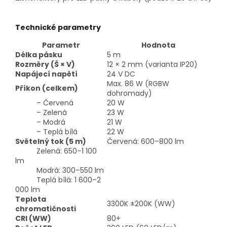
Technické parametry
Parametr
Hodnota
Délka pásku
5 m
Rozměry (Š × V)
12 × 2 mm (varianta IP20)
Napájecí napětí
24 V DC
Max. 86 W (RGBW
Příkon (celkem)
dohromady)
– Červená
20 W
– Zelená
23 W
– Modrá
21 W
– Teplá bílá
22 W
Světelný tok (5 m)
Červená: 600–800 lm
Zelená: 650–1 100
lm
Modrá: 300–550 lm
Teplá bílá: 1 600–2
000 lm
Teplota
3300K ±200K (WW)
chromatičnosti
CRI (WW)
80+