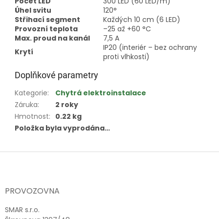
Počet LED
300 LED (60 LED/m)
Úhel svitu
120°
Střihací segment
Každých 10 cm (6 LED)
Provozní teplota
–25 až +60 °C
Max. proud na kanál
7,5 A
IP20 (interiér – bez ochrany
Krytí
proti vlhkosti)
Doplňkové parametry
Kategorie
:
Chytrá elektroinstalace
Záruka
:
2 roky
Hmotnost
:
0.22 kg
Položka byla vyprodána…
Z
á
p
a
PROVOZOVNA
t
í
SMAR s.r.o.