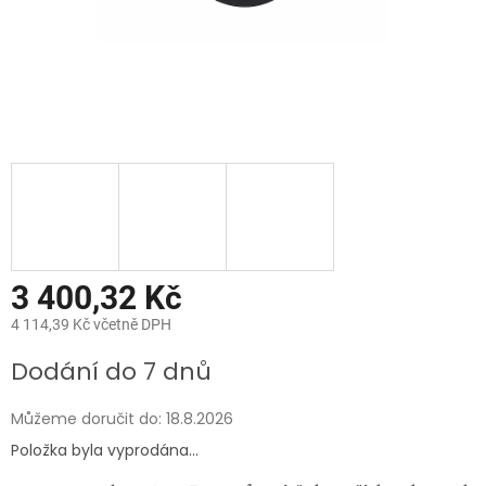
3 400,32 Kč
4 114,39 Kč včetně DPH
Měrná
Dodání do 7 dnů
cena:
Můžeme doručit do:
18.8.2026
Položka byla vyprodána…