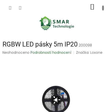
Přejít
NÁKUP
na
obsah
KOŠÍK
RGBW LED pásky 5m IP20
200098
Průměrné
Neohodnoceno
Podrobnosti hodnocení
Značka:
Loxone
hodnocení
produktu
je
0,0
z
5
hvězdiček.