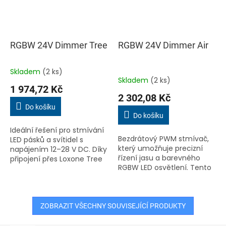
RGBW 24V Dimmer Tree
RGBW 24V Dimmer Air
Skladem
(2 ks)
Průměrné
Skladem
(2 ks)
hodnocení
1 974,72 Kč
produktu
2 302,08 Kč
je
Do košíku
5,0
Do košíku
z
Ideální řešení pro stmívání
5
Bezdrátový PWM stmívač,
LED pásků a svítidel s
hvězdiček.
který umožňuje precizní
napájením 12–28 V DC. Díky
řízení jasu a barevného
připojení přes Loxone Tree
RGBW LED osvětlení. Tento
je ideální pro nové
modul disponuje čtyřmi
instalace v chytré
výstupy PWM (max. 2,1 A na
domácnosti nebo budově.
kanál) a je plně
Klíčové...
kompatibilní...
ZOBRAZIT VŠECHNY SOUVISEJÍCÍ PRODUKTY