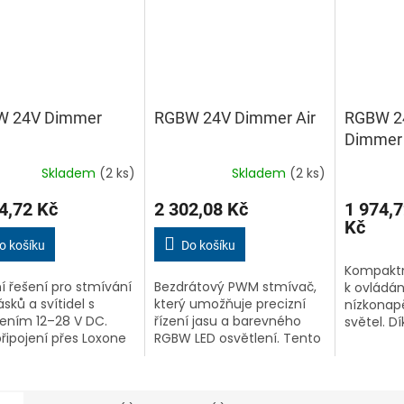
W 24V Dimmer
RGBW 24V Dimmer Air
RGBW 2
Dimmer 
Skladem
(2 ks)
Skladem
(2 ks)
ěrné
ocení
4,72 Kč
2 302,08 Kč
1 974,7
ktu
Kč
o košíku
Do košíku
Kompaktn
ní řešení pro stmívání
Bezdrátový PWM stmívač,
k ovládán
iček.
sků a svítidel s
který umožňuje precizní
nízkonap
ením 12–28 V DC.
řízení jasu a barevného
světel. Dí
připojení přes Loxone
RGBW LED osvětlení. Tento
technolog
je ideální pro nové
modul disponuje čtyřmi
umožňuje
lace v chytré
výstupy PWM (max. 2,1 A
stmívání 
cnosti nebo budově.
na kanál) a je plně
ovládání