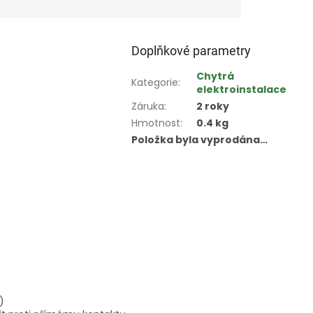
nutnosti...
..
Doplňkové parametry
Chytrá
Kategorie
:
elektroinstalace
Záruka
:
2 roky
Hmotnost
:
0.4 kg
Položka byla vyprodána…
)