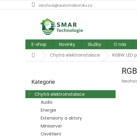
Přejít
obchod@automation4u.cz
na
obsah
E-shop
Novinky
Služby
O nás
Domů
Chytrá elektroinstalace
RGBW LED p
P
RGB
o
Přeskočit
s
Průmě
Neoho
kategorie
Kategorie
t
hodnoc
r
produk
Chytrá elektroinstalace
a
je
Audio
0,0
n
z
Energie
n
5
í
Extensiony a aktory
hvězdič
p
Miniserver
a
Osvětlení