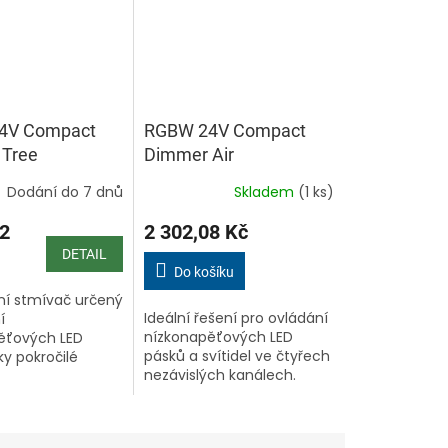
4V Compact
RGBW 24V Compact
Tree
Dimmer Air
Dodání do 7 dnů
Skladem
(1 ks)
2
2 302,08 Kč
DETAIL
Do košíku
í stmívač určený
Ideální řešení pro ovládání
í
nízkonapěťových LED
ěťových LED
pásků a svítidel ve čtyřech
ky pokročilé
nezávislých kanálech.
ii Loxone Tree
Nabízí snadnou integraci
 plynulé
do chytré domácnosti
a precizní
přes Loxone Air, bez
 barevného RGBW