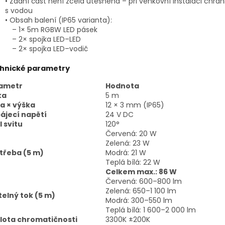
• Zadní část není zcela utěsněná – při venkovní instalaci chrá
s vodou
• Obsah balení (IP65 varianta):
– 1× 5m RGBW LED pásek
– 2× spojka LED–LED
– 2× spojka LED–vodič
hnické parametry
ametr
Hodnota
ka
5 m
ka × výška
12 × 3 mm (IP65)
ájecí napětí
24 V DC
 svitu
120°
Červená: 20 W
Zelená: 23 W
třeba (5 m)
Modrá: 21 W
Teplá bílá: 22 W
Celkem max.: 86 W
Červená: 600–800 lm
Zelená: 650–1 100 lm
telný tok (5 m)
Modrá: 300–550 lm
Teplá bílá: 1 600–2 000 lm
lota chromatičnosti
3300K ±200K