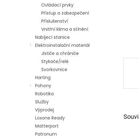
n
Ovládací prvky
e
Přístup a zabezpečení
l
Příslušenství
Vnitřní klima a stínění
Nabíjecí stanice
Elektroinstalační materiál
Jističe a chrániče
Stykače/relé
Svorkovnice
Harting
Pohony
Robotika
Služby
Výprodej
Souvi
Loxone Ready
Matterport
Patronum