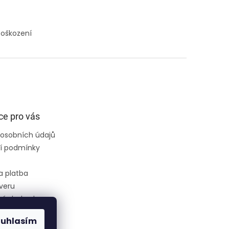
poškození
ce pro vás
osobních údajů
í podmínky
a platba
veru
ní obchodu
ouhlasím
ce