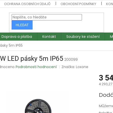
OCHRANA OSOBNÍCH ÚDAJŮ
OBCHODNÍ PODMÍNKY
KON
HLEDAT
Doprava a platba
Kontakt
Soubory ke stažení
M
ásky 5m IP65
W LED pásky 5m IP65
200099
rné
dnoceno
Podrobnosti hodnocení
Značka:
Loxone
ení
3 5
tu
4 293,27
Měrná
Dodá
cena:
ek.
Můžeme 