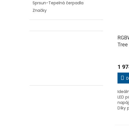
Sprsun-Tepelná čerpadla
Značky
RGB
Tree
Prům
hodn
1 97
produ
je
5,0
D
z
5
Ideál
hvězd
LED pá
napáj
Díky 
Tree 
insta
domá