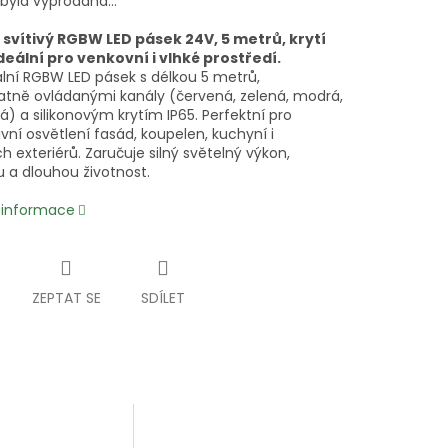
 byla vyprodána…
svítivý RGBW LED pásek 24V, 5 metrů, krytí
ideální pro venkovní i vlhké prostředí.
ální RGBW LED pásek s délkou 5 metrů,
tně ovládanými kanály (červená, zelená, modrá,
lá) a silikonovým krytím IP65. Perfektní pro
vní osvětlení fasád, koupelen, kuchyní i
h exteriérů. Zaručuje silný světelný výkon,
itu a dlouhou životnost.
í informace
ZEPTAT SE
SDÍLET