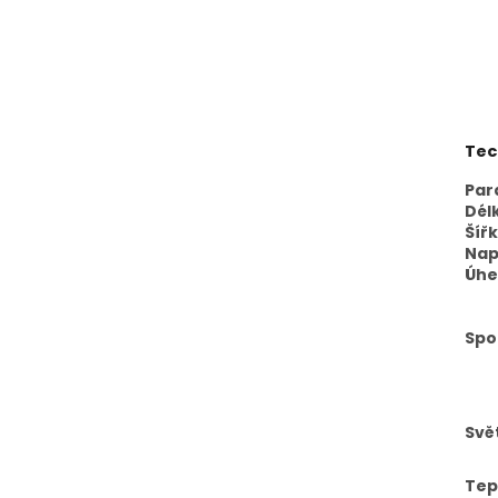
Tec
Par
Dél
Šíř
Nap
Úhel
Spo
Svě
Tep