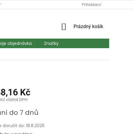
TAKT
DOPRAVA A PLATBA
MAPA SERVERU
Přihlášení
HODNOCEN
NÁKUPNÍ
Prázdný košík
KOŠÍK
oje objednávka
Značky
48,16 Kč
 Kč včetně DPH
ní do 7 dnů
doručit do:
18.8.2026