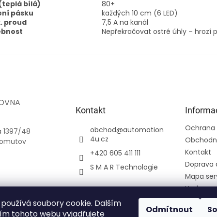
(teplá bílá)
80+
ení pásku
každých 10 cm (6 LED)
. proud
7,5 A na kanál
bnost
Nepřekračovat ostré úhly – hrozí 
OVNA
Kontakt
Informa
.
Ochrana 
obchod
@
automation
a 1397/48
4u.cz
Obchodn
homutov
Kontakt
+420 605 411 111
Doprava 
S M A R Technologie
Mapa ser
Hodnoce
Přihlášení
používá soubory cookie. Dalším
Odmítnout
S
Registra
m tohoto webu vyjadřujete