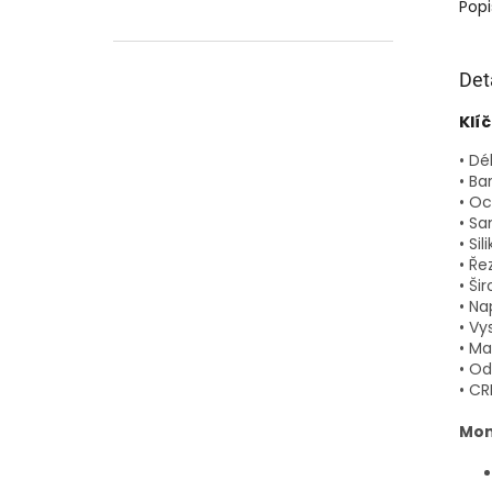
Klíčov
Popi
Det
Klí
• Dé
• Ba
• Oc
• Sa
• Si
• Ře
• Ši
• Na
• Vy
• Ma
• Od
• CR
Mon