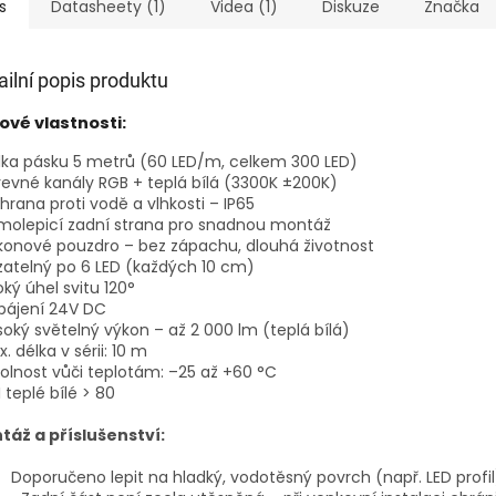
é...
kompatibilní...
osvětlení..
s
Datasheety (1)
Videa (1)
Diskuze
Značka
ailní popis produktu
čové vlastnosti:
lka pásku 5 metrů (60 LED/m, celkem 300 LED)
revné kanály RGB + teplá bílá (3300K ±200K)
hrana proti vodě a vlhkosti – IP65
molepicí zadní strana pro snadnou montáž
likonové pouzdro – bez zápachu, dlouhá životnost
zatelný po 6 LED (každých 10 cm)
roký úhel svitu 120°
pájení 24V DC
soký světelný výkon – až 2 000 lm (teplá bílá)
x. délka v sérii: 10 m
olnost vůči teplotám: –25 až +60 °C
I teplé bílé > 80
táž a příslušenství:
Doporučeno lepit na hladký, vodotěsný povrch (např. LED profil