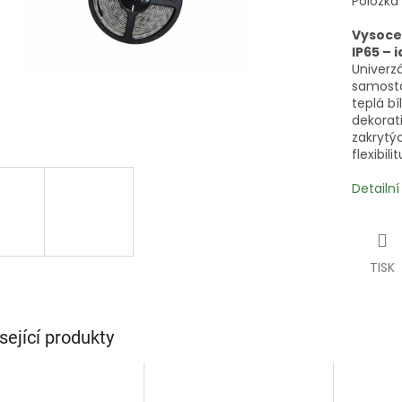
Položka
Vysoce 
IP65 – 
Univerz
samosta
teplá bí
dekorati
zakrytýc
flexibil
Detailn
TISK
sející produkty