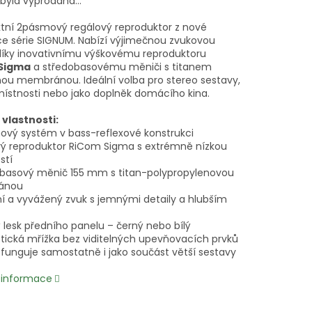
 byla vyprodána…
ní 2pásmový regálový reproduktor z nové
e série SIGNUM. Nabízí výjimečnou zvukovou
 díky inovativnímu výškovému reproduktoru
Sigma
a středobasovému měniči s titanem
ou membránou. Ideální volba pro stereo sestavy,
ístnosti nebo jako doplněk domácího kina.
 vlastnosti:
ový systém v bass-reflexové konstrukci
vý reproduktor RiCom Sigma s extrémně nízkou
stí
obasový měnič 155 mm s titan-polypropylenovou
ánou
zní a vyvážený zvuk s jemnými detaily a hlubším
 lesk předního panelu – černý nebo bílý
tická mřížka bez viditelných upevňovacích prvků
 funguje samostatně i jako součást větší sestavy
í informace