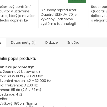
ásmový centrální
Řada rep
Sloupový reproduktor
duktor v uzavřené
Quadral 
Quadral SIGNUM 70 je
rukci, který je navržen
špičkovou
výkonný 3pásmový
ideální doplněk ke
s elegan
systém s technologií
povým a regálovým
využitím
RiCom Sigma a dvojicí
duktorům stejné
RiCom Si
basových měničů. Díky
 Díky výškovému
povrstv
elegantnímu designu a
uktoru...
dosahují t
mimořádné zvukové
s
Datasheety (1)
Diskuze
Značka
kvalitě je...
ailní popis produktu
hnické parametry:
p: 2pásmový bass-reflex
kon: 60 W RMS / 90 W Max
ekvenční rozsah: 42 – 32 000 Hz
lící frekvence: 3 200 Hz
innost: 85 dB (2,8 V / 1 m)
mpedance: 4 Ω
niče:
ýškový: RiCom Sigma