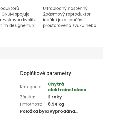
roduktorů
Ultraplochý nástěnný
SIGNUM spojuje
2pásmový reproduktor,
 zvukovou kvalitu
ideální jako součást
tním designem. S
prostorového zvuku nebo
 nové technologie
jako diskrétní řešení pro
gma a titanem
stereo aplikace. Díky své
ených membrán
konstrukci je vhodný pro
yto...
montáž na...
Doplňkové parametry
Chytrá
Kategorie
:
elektroinstalace
Záruka
:
2 roky
Hmotnost
:
6.54 kg
Položka byla vyprodána…