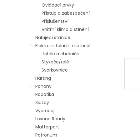
n
Ovládací prvky
e
Přístup a zabezpečení
l
Příslušenství
Vnitřní klima a stínění
Nabíjecí stanice
Elektroinstalační materiál
Jističe a chrániče
Stykače/relé
Svorkovnice
Harting
Pohony
Robotika
Služby
Výprodej
Loxone Ready
Matterport
Patronum