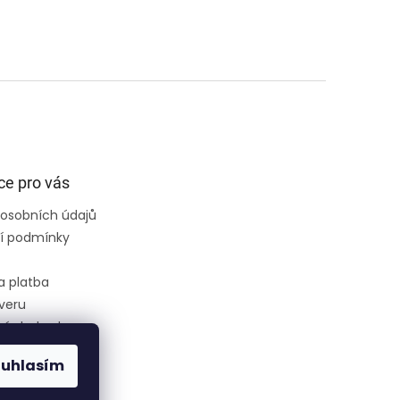
ce pro vás
osobních údajů
í podmínky
a platba
veru
ní obchodu
ouhlasím
ce
ednávka