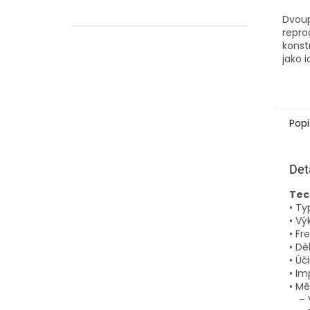
Dvoup
repro
konst
jako 
slou
repro
řady.
reprod
Popi
Det
Tec
• Ty
• Vý
• Fr
• Dě
• Úč
• I
• Mě
– V