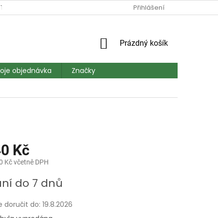
TAKT
DOPRAVA A PLATBA
MAPA SERVERU
Přihlášení
HODNOCEN
NÁKUPNÍ
Prázdný košík
KOŠÍK
oje objednávka
Značky
40 Kč
0 Kč včetně DPH
ní do 7 dnů
doručit do:
19.8.2026