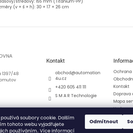
asový/středový: 155 mm (Titanium-PP)
změry (v × š × h): 30 × 17 × 26 cm
OVNA
Kontakt
Informa
.
Ochrana 
obchod
@
automation
a 1397/48
4u.cz
Obchodn
homutov
Kontakt
+420 605 411 111
Doprava 
S M A R Technologie
Mapa ser
Hodnoce
Přihlášení
používá soubory cookie. Dalším
Odmítnout
S
Registra
m tohoto webu vyjadřujete
ejich používáním.. Více informací
Moje obj