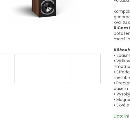
Položka
Kompakt
generac
kvalitu
RiCom 
potažen
menší m
Klíčové
• 2pásm
• Výško
hmotno
• Střed
membr
• Preci
basem
• Vysoký
• Magne
• Skvěle
Detailn