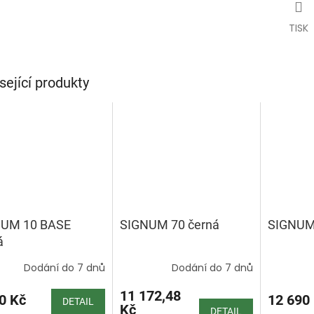
TISK
sející produkty
NUM 10 BASE
SIGNUM 70 černá
SIGNUM 
á
Dodání do 7 dnů
Dodání do 7 dnů
11 172,48
0 Kč
12 690
DETAIL
Kč
DETAIL